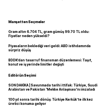
Manşetten Seçmeler
Gram altın 6.704 TL, gram gümüş 99.70 TL oldu:
Fiyatlar neden yükseldi?
Piyasaların beklediği veri geldi: ABD istihdamında
sürpriz düşüş
BDDK’dan tasarruf finansman düzenlemesi: Taşıt,
konut ve iş yerinde limitler değişti
Editörün Seçimi
SON DAKİKA | Savunmada tarihi ittifak: Türkiye, Suudi
Arabistan ve Pakistan 'Mekke Anlaşması'nı imzaladı
100 yıl sonra tarihi dönüş: Türkiye Kerkük’te ilk kez
üretici konuma geliyor