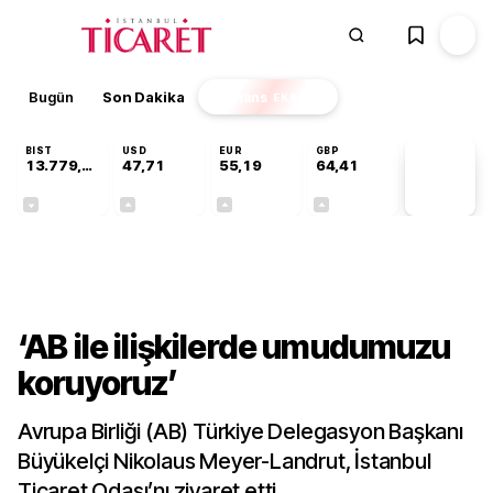
Bugün
Son Dakika
Finans
EKSTRA
BIST
USD
EUR
GBP
13.779,39
47,71
55,19
64,41
PİYASA
VERİLERİ
-0,14%
+0,18%
+0,32%
+0,38%
Gündem
‘AB ile ilişkilerde umudumuzu
koruyoruz’
Avrupa Birliği (AB) Türkiye Delegasyon Başkanı
Büyükelçi Nikolaus Meyer-Landrut, İstanbul
Ticaret Odası’nı ziyaret etti.