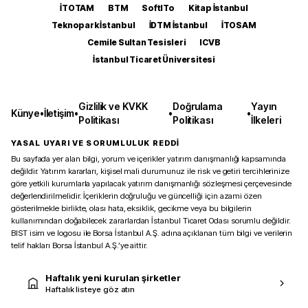
İTOTAM
BTM
SoftITo
Kitap İstanbul
Teknopark İstanbul
İDTM İstanbul
İTOSAM
Cemile Sultan Tesisleri
ICVB
İstanbul Ticaret Üniversitesi
Gizlilik ve KVKK
Doğrulama
Yayın
Künye
•
İletişim
•
•
•
Politikası
Politikası
İlkeleri
YASAL UYARI VE SORUMLULUK REDDİ
Bu sayfada yer alan bilgi, yorum ve içerikler yatırım danışmanlığı kapsamında
değildir. Yatırım kararları, kişisel mali durumunuz ile risk ve getiri tercihlerinize
göre yetkili kurumlarla yapılacak yatırım danışmanlığı sözleşmesi çerçevesinde
değerlendirilmelidir. İçeriklerin doğruluğu ve güncelliği için azami özen
gösterilmekle birlikte, olası hata, eksiklik, gecikme veya bu bilgilerin
kullanımından doğabilecek zararlardan İstanbul Ticaret Odası sorumlu değildir.
BIST isim ve logosu ile Borsa İstanbul A.Ş. adına açıklanan tüm bilgi ve verilerin
telif hakları Borsa İstanbul A.Ş.’ye aittir.
Haftalık yeni kurulan şirketler
Haftalık listeye göz atın