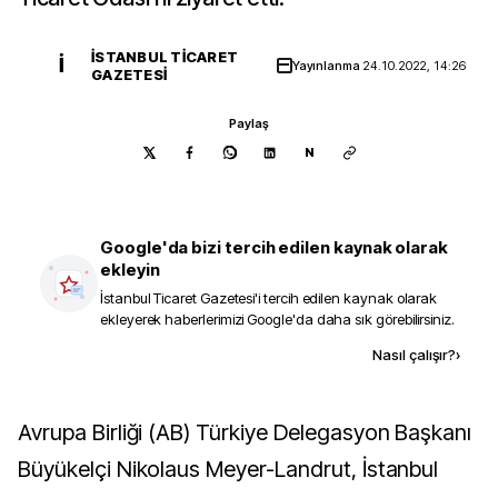
İSTANBUL TICARET
İ
Yayınlanma
24.10.2022, 14:26
GAZETESI
Paylaş
N
Google'da bizi tercih edilen kaynak olarak
ekleyin
İstanbul Ticaret Gazetesi
'i tercih edilen kaynak olarak
ekleyerek haberlerimizi Google'da daha sık görebilirsiniz.
Kaynak ekle
Nasıl çalışır?
›
Avrupa Birliği (AB) Türkiye Delegasyon Başkanı
Büyükelçi Nikolaus Meyer-Landrut, İstanbul