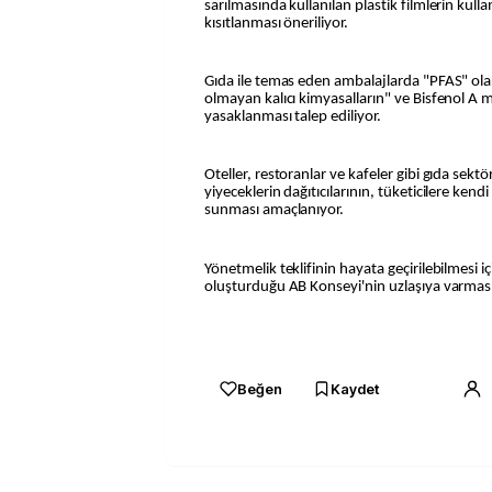
sarılmasında kullanılan plastik filmlerin kulla
kısıtlanması öneriliyor.
Gıda ile temas eden ambalajlarda "PFAS" ola
olmayan kalıcı kimyasalların" ve Bisfenol A 
yasaklanması talep ediliyor.
Oteller, restoranlar ve kafeler gibi gıda sekt
yiyeceklerin dağıtıcılarının, tüketicilere kend
sunması amaçlanıyor.
Yönetmelik teklifinin hayata geçirilebilmesi iç
oluşturduğu AB Konseyi'nin uzlaşıya varması
Beğen
Kaydet