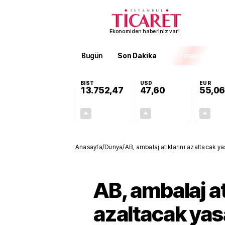
Ekonomiden haberiniz var!
Bugün
Son Dakika
Finans
EKST
BIST
USD
EUR
13.752,47
47,60
55,06
+0,36%
+0,06%
49,34
0,03
Anasayfa
/
Dünya
/
AB, ambalaj atıklarını azaltacak 
AB, ambalaj at
azaltacak yas