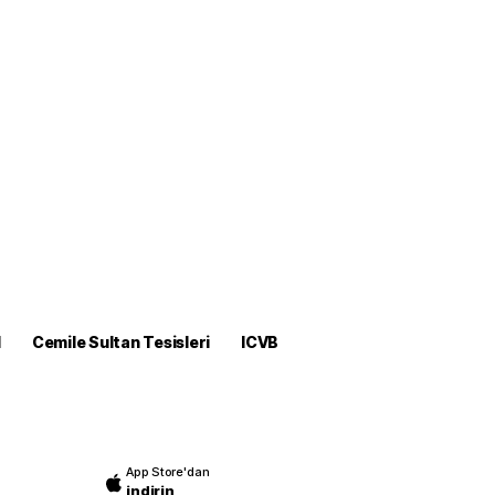
M
Cemile Sultan Tesisleri
ICVB
App Store'dan
indirin