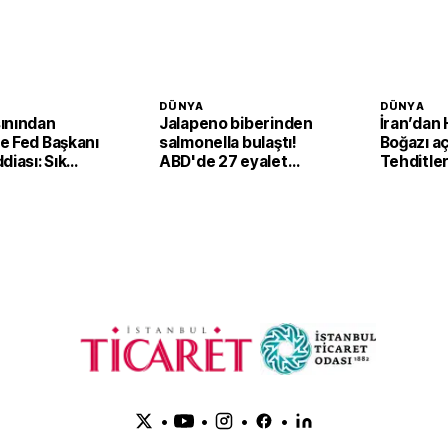
DÜNYA
DÜNYA
ınından
Jalapeno biberinden
İran’dan
e Fed Başkanı
salmonella bulaştı!
Boğazı aç
diası: Sık
ABD'de 27 eyalet
Tehditle
 görüşmeleri
alarmda
kadar kap
ekiyor
•
•
•
•