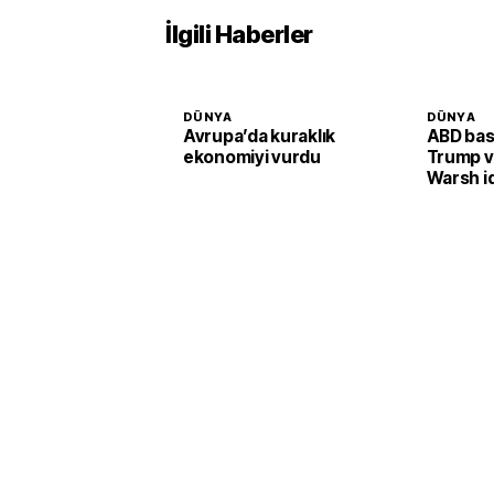
İlgili Haberler
DÜNYA
DÜNYA
Avrupa’da kuraklık
ABD bas
ekonomiyi vurdu
Trump v
Warsh id
telefon
dikkat ç