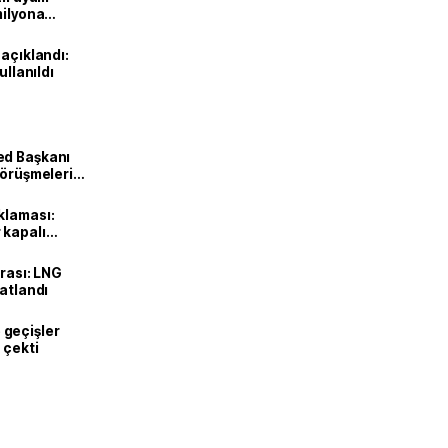
milyona
 açıklandı:
ullanıldı
ed Başkanı
görüşmeleri
klaması:
 kapalı
urası: LNG
katlandı
geçişler
 çekti