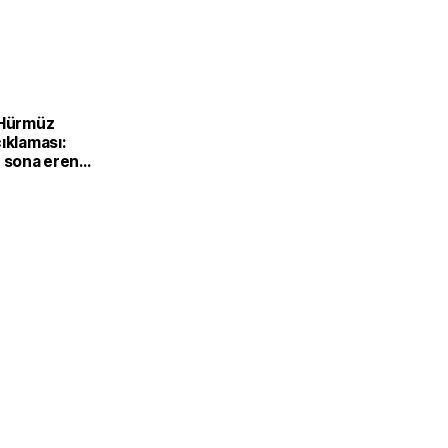
 Hürmüz
ıklaması:
r sona erene
alı kalacak