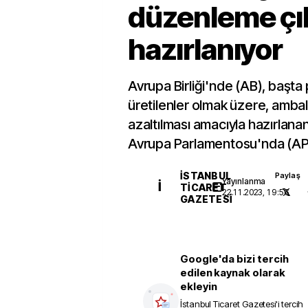
düzenleme ç
hazırlanıyor
Avrupa Birliği'nde (AB), başta 
üretilenler olmak üzere, ambala
azaltılması amacıyla hazırlan
Avrupa Parlamentosu'nda (AP)
İSTANBUL
Paylaş
Yayınlanma
İ
TICARET
22.11.2023, 19:56
GAZETESI
Google'da bizi tercih
edilen kaynak olarak
ekleyin
İstanbul Ticaret Gazetesi
'i tercih