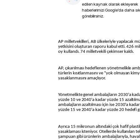
edilen kaynak olarak ekleyerek
haberlerimizi Google'da daha sı
görebilirsiniz.
AP milletvekilleri, AB ülkeleriyle yapılaca
yetkisini oluşturan raporu kabul etti. 426 mil
oy kullandı. 74 milletvekili çekimser kaldı.
AP, çıkarılması hedeflenen yönetmelikle ambala
türlerin kısıtlanmasını ve "yok olmayan kimy
yasaklanmasını amaçlıyor.
Yönetmelikte genel ambalajların 2030'a kad
yüzde 10 ve 2040'a kadar yüzde 15 azaltılmas
ambalajların azaltılması için ise 2030'a kad
yüzde 15 ve 2040'a kadar yüzde 20 hedefi get
Ayrıca 15 mikronun altındaki çok hafif plastik
yasaklaması isteniyor. Otellerde kullanılan t
şampuan gibi ürünlerin ambalajlarıyla, hava