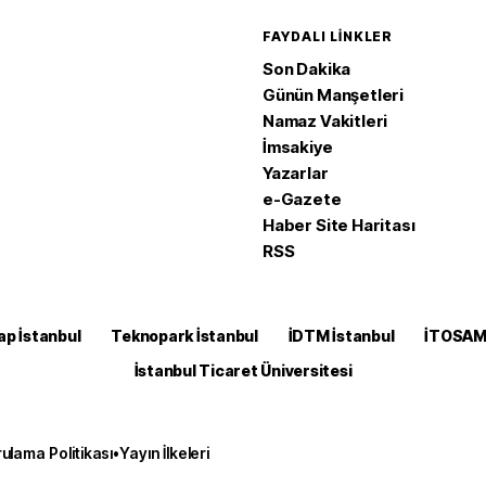
FAYDALI LINKLER
Son Dakika
Günün Manşetleri
Namaz Vakitleri
İmsakiye
Yazarlar
e-Gazete
Haber Site Haritası
RSS
ap İstanbul
Teknopark İstanbul
İDTM İstanbul
İTOSA
İstanbul Ticaret Üniversitesi
ulama Politikası
•
Yayın İlkeleri