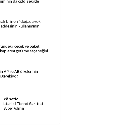
nımının da ciddi şekilde
rak bilinen "doğada yok
maddesinin kullanımının
öründeki içecek ve paketli
i kaplarını getirme seçeneğini
in AP ile AB ülkelerinin
 gerekiyor.
Yönetici
İstanbul Ticaret Gazetesi –
Süper Admin