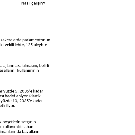
Nasıl çalışır?
›
k
k müzakerelerde parlamentonun
letvekili lehte, 125 aleyhte
jların azaltılmasını, belirli
asalların" kullanımının
ar yüzde 5, 2035'e kadar
ı hedefleniyor. Plastik
ar yüzde 10, 2035'e kadar
iriliyor.
 poşetlerin satışının
ek kullanımlık sabun,
limanlarında bavulların