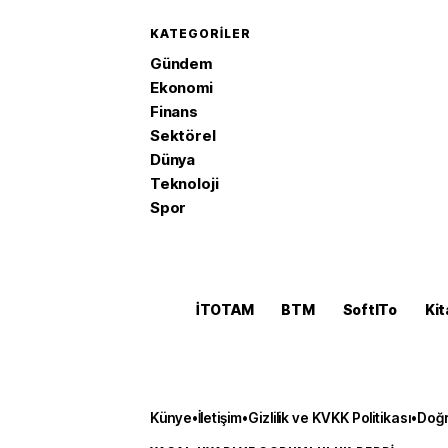
KATEGORILER
Gündem
Ekonomi
Finans
Sektörel
Dünya
Teknoloji
Spor
İTOTAM
BTM
SoftITo
Kit
Künye
•
İletişim
•
Gizlilik ve KVKK Politikası
•
Doğr