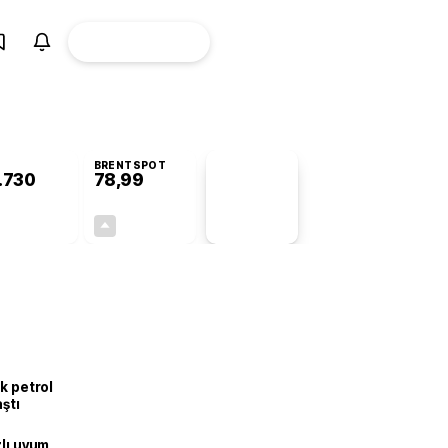
ÜYE
CANLI BORSA
Girişi
BRENTSPOT
.730
78,99
PİYASA
VERİLERİ
+0,89%
+0,10%
+0,00
0,08
k petrol
aştı
zlı uyum