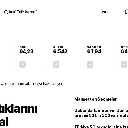
Ara
"
Faiz kararı
"
Ctrl K
RA
GBP
ALTIN
XAGUSD
BTC
64,23
6.542
61,94
64
+0,10%
+0,21%
+0,71%
-0,16%
0,05
0,14
46,33
-0,10
yasal düzenleme çıkarmaya hazırlanıyor
Manşetten Seçmeler
ıklarını
Gabar’da tarihi zirve: Günlü
üretimi 83 bin 300 varile ul
al
Türkiye 5G teknolojisine hı