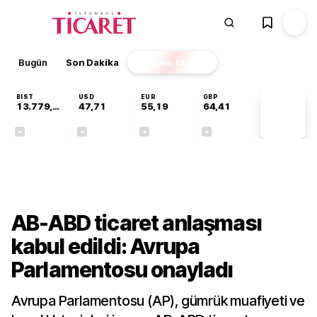
Bugün
Son Dakika
Finans
EKSTRA
BIST
USD
EUR
GBP
13.779,39
47,71
55,19
64,41
PİYASA
VERİLERİ
-0,14%
+0,18%
+0,32%
+0,38%
Dünya
AB-ABD ticaret anlaşması
kabul edildi: Avrupa
Parlamentosu onayladı
Avrupa Parlamentosu (AP), gümrük muafiyeti ve