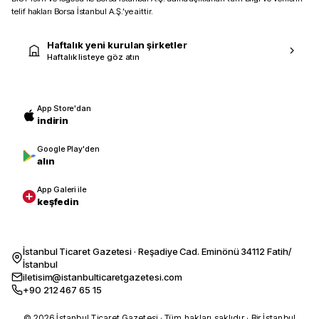
telif hakları Borsa İstanbul A.Ş.’ye aittir.
Haftalık yeni kurulan şirketler
Haftalık listeye göz atın
App Store'dan
indirin
Google Play'den
alın
App Galeri ile
keşfedin
İstanbul Ticaret Gazetesi · Reşadiye Cad. Eminönü 34112 Fatih/
İstanbul
iletisim@istanbulticaretgazetesi.com
+90 212 467 65 15
© 2026 İstanbul Ticaret Gazetesi · Tüm hakları saklıdır · Bir İstanbul