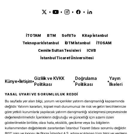
•
•
•
•
İTOTAM
BTM
SoftITo
Kitap İstanbul
Teknopark İstanbul
İDTM İstanbul
İTOSAM
Cemile Sultan Tesisleri
ICVB
İstanbul Ticaret Üniversitesi
Gizlilik ve KVKK
Doğrulama
Yayın
Künye
•
İletişim
•
•
•
Politikası
Politikası
İlkeleri
YASAL UYARI VE SORUMLULUK REDDİ
Bu sayfada yer alan bilgi, yorum ve içerikler yatırım danışmanlığı kapsamında
değildir. Yatırım kararları, kişisel mali durumunuz ile risk ve getiri tercihlerinize
göre yetkili kurumlarla yapılacak yatırım danışmanlığı sözleşmesi çerçevesinde
değerlendirilmelidir. İçeriklerin doğruluğu ve güncelliği için azami özen
gösterilmekle birlikte, olası hata, eksiklik, gecikme veya bu bilgilerin
kullanımından doğabilecek zararlardan İstanbul Ticaret Odası sorumlu değildir.
BIST isim ve logosu ile Borsa İstanbul A.Ş. adına açıklanan tüm bilgi ve verilerin