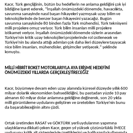
Kacır, Türk gençliğinin, bütün bu hedeflerin ne anlama geldiğini çok iyi
bildiğine işaret ederek, "İnşallah önümüzdeki dönemde, havacılıkta,
savunma sanayinde nasıl başarı hikayeleri yazmışsak uzay bilim ve
teknolojilerinde de benzer başarı hikayesini yazacağız. Bugün
savunma sanayisinde 80 binden fazla Türk mühendisi, Türk teknisyeni
milli projelere omuz veriyor. Türk bilim insanları milli projelere
istikamet veriyor. İnşallah önümüzdeki dönemde sizlerin arasından
Türkiye'nin kritik uzay teknolojileri projelerinde rol üstlenecek ve
Türkiye'nin bu alanda attığı adımları çok daha ileri düzeylere taşıyacak
nice bilim insanları, mühendisler, girişimciler yetişecek." şeklinde
konuştu.
MİLLİ HİBRİT ROKET MOTORLARIYLA AYA ERİŞME HEDEFİNİ
ÖNÜMÜZDEKİ YILLARDA GERÇEKLEŞTİRECEĞİZ
Kacır, büyümeye devam eden uzay alanında küresel düzeyde yıllık 600
milyar dolarlık ekonomiden bahsedildiğini, bu pastadan yüzde 10 pay
almanın 60 milyar dolar anlamına geldiğine değinerek, son 20 yılda
milli görüntüleme uydularını geliştiren ve üretebilen Türkiye'nin bunu
da başarabileceğinin altını çizdi.
Ortak üretimden RASAT ve GÖKTÜRK yerli uydularının yapımına
ulaştıklarına dikkati çeken Kacır, geçen yıl yüksek çözünürlüklü İMECE
uydusunu kritik alt sistemleriyle ürettiklerini ve halihazırda kullanımda