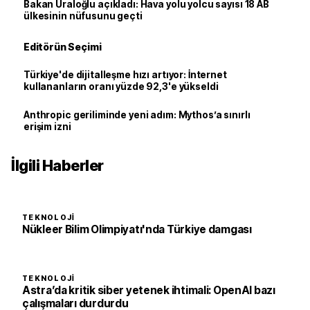
Bakan Uraloğlu açıkladı: Hava yolu yolcu sayısı 18 AB
ülkesinin nüfusunu geçti
Editörün Seçimi
Türkiye'de dijitalleşme hızı artıyor: İnternet
kullananların oranı yüzde 92,3'e yükseldi
Anthropic geriliminde yeni adım: Mythos’a sınırlı
erişim izni
İlgili Haberler
TEKNOLOJI
Nükleer Bilim Olimpiyatı'nda Türkiye damgası
TEKNOLOJI
Astra’da kritik siber yetenek ihtimali: OpenAI bazı
çalışmaları durdurdu