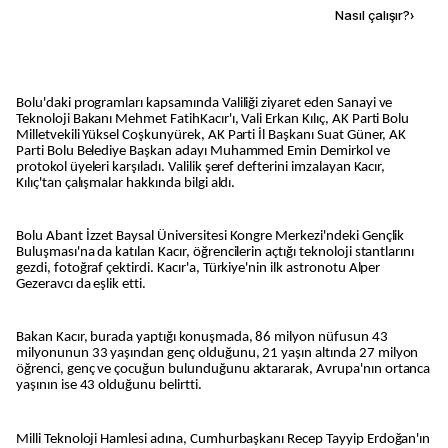
Kaynak ekle
Nasıl çalışır?
›
Bolu'daki programları kapsamında Valiliği ziyaret eden Sanayi ve
Teknoloji Bakanı Mehmet FatihKacır'ı, Vali Erkan Kılıç, AK Parti Bolu
Milletvekili Yüksel Coşkunyürek, AK Parti İl Başkanı Suat Güner, AK
Parti Bolu Belediye Başkan adayı Muhammed Emin Demirkol ve
protokol üyeleri karşıladı. Valilik şeref defterini imzalayan Kacır,
Kılıç'tan çalışmalar hakkında bilgi aldı.
Bolu Abant İzzet Baysal Üniversitesi Kongre Merkezi'ndeki Gençlik
Buluşması'na da katılan Kacır, öğrencilerin açtığı teknoloji stantlarını
gezdi, fotoğraf çektirdi. Kacır'a, Türkiye'nin ilk astronotu Alper
Gezeravcı da eşlik etti.
Bakan Kacır, burada yaptığı konuşmada, 86 milyon nüfusun 43
milyonunun 33 yaşından genç olduğunu, 21 yaşın altında 27 milyon
öğrenci, genç ve çocuğun bulunduğunu aktararak, Avrupa'nın ortanca
yaşının ise 43 olduğunu belirtti.
Milli Teknoloji Hamlesi adına, Cumhurbaşkanı Recep Tayyip Erdoğan'ın