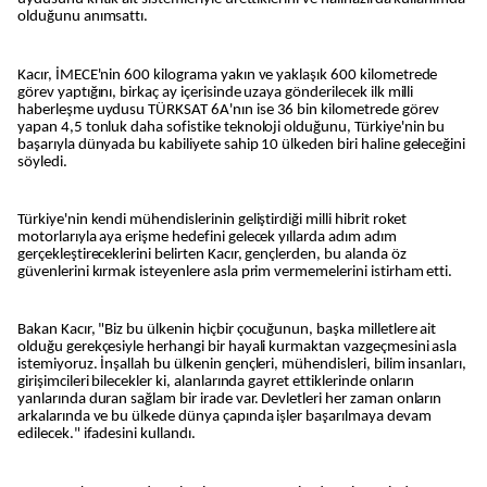
olduğunu anımsattı.
Kacır, İMECE'nin 600 kilograma yakın ve yaklaşık 600 kilometrede
görev yaptığını, birkaç ay içerisinde uzaya gönderilecek ilk milli
haberleşme uydusu TÜRKSAT 6A'nın ise 36 bin kilometrede görev
yapan 4,5 tonluk daha sofistike teknoloji olduğunu, Türkiye'nin bu
başarıyla dünyada bu kabiliyete sahip 10 ülkeden biri haline geleceğini
söyledi.
Türkiye'nin kendi mühendislerinin geliştirdiği milli hibrit roket
motorlarıyla aya erişme hedefini gelecek yıllarda adım adım
gerçekleştireceklerini belirten Kacır, gençlerden, bu alanda öz
güvenlerini kırmak isteyenlere asla prim vermemelerini istirham etti.
Bakan Kacır, "Biz bu ülkenin hiçbir çocuğunun, başka milletlere ait
olduğu gerekçesiyle herhangi bir hayali kurmaktan vazgeçmesini asla
istemiyoruz. İnşallah bu ülkenin gençleri, mühendisleri, bilim insanları,
girişimcileri bilecekler ki, alanlarında gayret ettiklerinde onların
yanlarında duran sağlam bir irade var. Devletleri her zaman onların
arkalarında ve bu ülkede dünya çapında işler başarılmaya devam
edilecek." ifadesini kullandı.