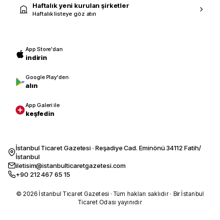
Haftalık yeni kurulan şirketler
Haftalık listeye göz atın
App Store'dan
indirin
Google Play'den
alın
App Galeri ile
keşfedin
İstanbul Ticaret Gazetesi · Reşadiye Cad. Eminönü 34112 Fatih/
İstanbul
iletisim@istanbulticaretgazetesi.com
+90 212 467 65 15
© 2026 İstanbul Ticaret Gazetesi · Tüm hakları saklıdır · Bir İstanbul
Ticaret Odası yayınıdır