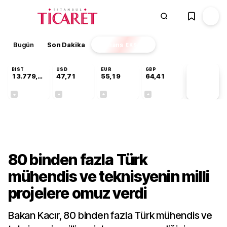
Bugün
Son Dakika
Finans
EKSTRA
BIST
USD
EUR
GBP
13.779,39
47,71
55,19
64,41
PİYASA
VERİLERİ
-0,14%
+0,18%
+0,32%
+0,38%
Teknoloji
80 binden fazla Türk
mühendis ve teknisyenin milli
projelere omuz verdi
Bakan Kacır, 80 binden fazla Türk mühendis ve