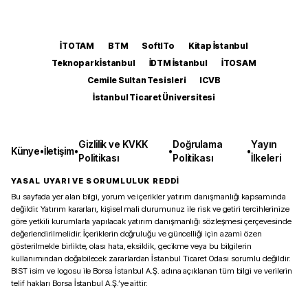
İTOTAM
BTM
SoftITo
Kitap İstanbul
Teknopark İstanbul
İDTM İstanbul
İTOSAM
Cemile Sultan Tesisleri
ICVB
İstanbul Ticaret Üniversitesi
Gizlilik ve KVKK
Doğrulama
Yayın
Künye
•
İletişim
•
•
•
Politikası
Politikası
İlkeleri
YASAL UYARI VE SORUMLULUK REDDİ
Bu sayfada yer alan bilgi, yorum ve içerikler yatırım danışmanlığı kapsamında
değildir. Yatırım kararları, kişisel mali durumunuz ile risk ve getiri tercihlerinize
göre yetkili kurumlarla yapılacak yatırım danışmanlığı sözleşmesi çerçevesinde
değerlendirilmelidir. İçeriklerin doğruluğu ve güncelliği için azami özen
gösterilmekle birlikte, olası hata, eksiklik, gecikme veya bu bilgilerin
kullanımından doğabilecek zararlardan İstanbul Ticaret Odası sorumlu değildir.
BIST isim ve logosu ile Borsa İstanbul A.Ş. adına açıklanan tüm bilgi ve verilerin
telif hakları Borsa İstanbul A.Ş.’ye aittir.