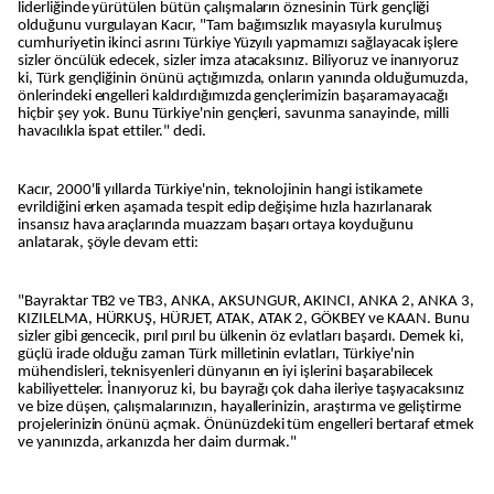
liderliğinde yürütülen bütün çalışmaların öznesinin Türk gençliği
olduğunu vurgulayan Kacır, "Tam bağımsızlık mayasıyla kurulmuş
cumhuriyetin ikinci asrını Türkiye Yüzyılı yapmamızı sağlayacak işlere
sizler öncülük edecek, sizler imza atacaksınız. Biliyoruz ve inanıyoruz
ki, Türk gençliğinin önünü açtığımızda, onların yanında olduğumuzda,
önlerindeki engelleri kaldırdığımızda gençlerimizin başaramayacağı
hiçbir şey yok. Bunu Türkiye'nin gençleri, savunma sanayinde, milli
havacılıkla ispat ettiler." dedi.
Kacır, 2000'li yıllarda Türkiye'nin, teknolojinin hangi istikamete
evrildiğini erken aşamada tespit edip değişime hızla hazırlanarak
insansız hava araçlarında muazzam başarı ortaya koyduğunu
anlatarak, şöyle devam etti:
"Bayraktar TB2 ve TB3, ANKA, AKSUNGUR, AKINCI, ANKA 2, ANKA 3,
KIZILELMA, HÜRKUŞ, HÜRJET, ATAK, ATAK 2, GÖKBEY ve KAAN. Bunu
sizler gibi gencecik, pırıl pırıl bu ülkenin öz evlatları başardı. Demek ki,
güçlü irade olduğu zaman Türk milletinin evlatları, Türkiye'nin
mühendisleri, teknisyenleri dünyanın en iyi işlerini başarabilecek
kabiliyetteler. İnanıyoruz ki, bu bayrağı çok daha ileriye taşıyacaksınız
ve bize düşen, çalışmalarınızın, hayallerinizin, araştırma ve geliştirme
projelerinizin önünü açmak. Önünüzdeki tüm engelleri bertaraf etmek
ve yanınızda, arkanızda her daim durmak."