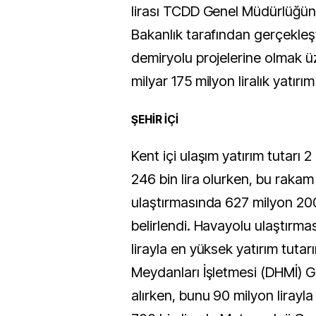
lirası TCDD Genel Müdürlüğüne,
Bakanlık tarafından gerçekleşt
demiryolu projelerine olmak ü
milyar 175 milyon liralık yatırı
ŞEHİR İÇİ
Kent içi ulaşım yatırım tutarı 
246 bin lira olurken, bu raka
ulaştırmasında 627 milyon 200 
belirlendi. Havayolu ulaştırm
lirayla en yüksek yatırım tutar
Meydanları İşletmesi (DHMİ) 
alırken, bunu 90 milyon lirayla