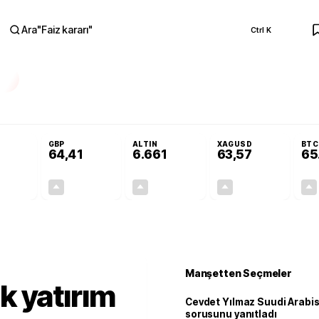
Ara
"
Faiz kararı
"
Ctrl K
RA
r açılmayacak'
Cevdet Yılmaz Suudi Arabistan ve KAAN sorusunu yanıtladı
GBP
ALTIN
XAGUSD
BTC
64,41
6.661
63,57
65
+0,32%
+0,38%
+2,59%
+3,37%
0,18
0,24
167,96
2,07
Manşetten Seçmeler
ık yatırım
Cevdet Yılmaz Suudi Arabi
sorusunu yanıtladı