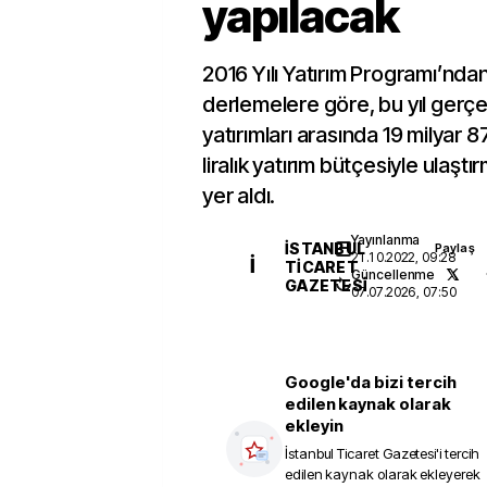
yapılacak
2016 Yılı Yatırım Programı’nda
derlemelere göre, bu yıl gerçe
yatırımları arasında 19 milyar 
liralık yatırım bütçesiyle ulaştı
yer aldı.
Yayınlanma
İSTANBUL
Paylaş
21.10.2022, 09:28
İ
TICARET
Güncellenme
GAZETESI
07.07.2026, 07:50
Google'da bizi tercih
edilen kaynak olarak
ekleyin
İstanbul Ticaret Gazetesi
'i tercih
edilen kaynak olarak ekleyerek