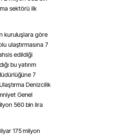
ırma sektörü ilk
ın kuruluşlara göre
olu ulaştırmasına 7
ahsis edildiği
dığı bu yatırım
 Müdürlüğüne 7
 Ulaştırma Denizcilik
mniyet Genel
yon 560 bin lira
ilyar 175 milyon