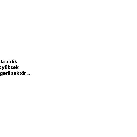
L
da butik
k yüksek
ğerli sektöre
or