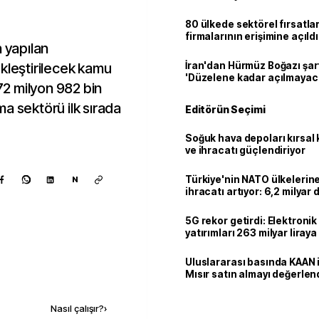
80 ülkede sektörel fırsatla
firmalarının erişimine açıldı
n yapılan
kleştirilecek kamu
İran'dan Hürmüz Boğazı şart
'Düzelene kadar açılmayac
872 milyon 982 bin
rma sektörü ilk sırada
Editörün Seçimi
Soğuk hava depoları kırsal 
ve ihracatı güçlendiriyor
Türkiye'nin NATO ülkeleri
N
ihracatı artıyor: 6,2 milyar d
milyar doları aştı
5G rekor getirdi: Elektroni
yatırımları 263 milyar liraya
Uluslararası basında KAAN i
Mısır satın almayı değerlen
Kaynak ekle
Nasıl çalışır?
›