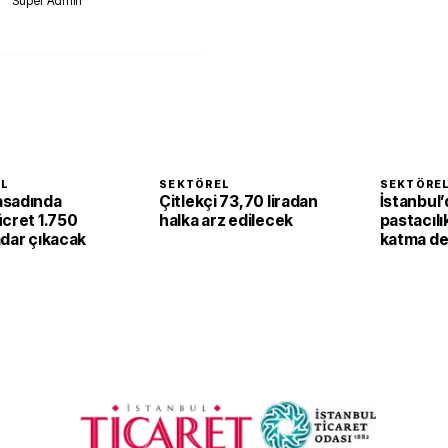
Süper Admin
EL
SEKTÖREL
SEKTÖRE
asadında
Çitlekçi 73,70 liradan
İstanbul’
ücret 1.750
halka arz edilecek
pastacılı
adar çıkacak
katma de
dönüşüy