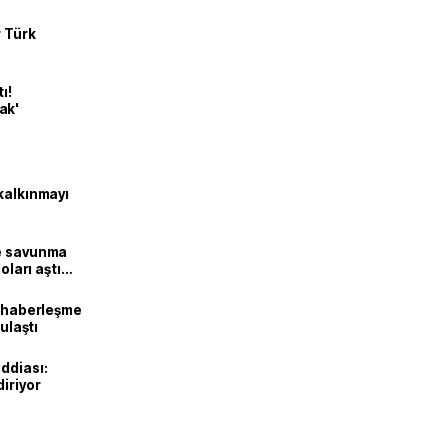
r Türk
ı!
ak'
kalkınmayı
ne savunma
oları aştı
k haberleşme
 ulaştı
ddiası:
diriyor