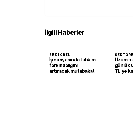
İlgili Haberler
SEKTÖREL
SEKTÖR
İş dünyasında tahkim
Üzüm h
farkındalığını
günlük 
artıracak mutabakat
TL’ye k