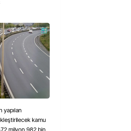
k
n yapılan
kleştirilecek kamu
 872 milyon 982 bin