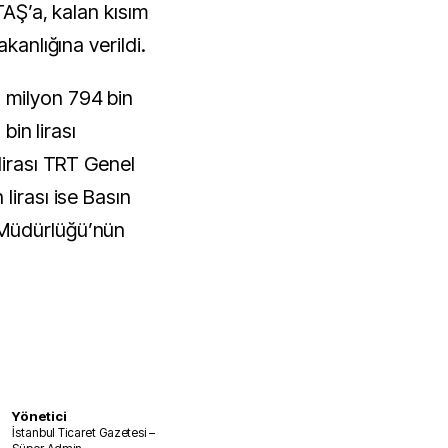
TAŞ’a, kalan kısım
kanlığına verildi.
 milyon 794 bin
bin lirası
lirası TRT Genel
lirası ise Basın
Müdürlüğü’nün
Yönetici
İstanbul Ticaret Gazetesi –