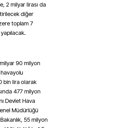
 2 milyar lirası da
irilecek diğer
zere toplam 7
m yapılacak.
2 milyar 90 milyon
m havayolu
bin lira olarak
asında 477 milyon
ını Devlet Hava
Genel Müdürlüğü
 Bakanlık, 55 milyon