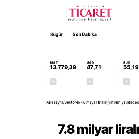
Ekonomiden haberiniz var!
Bugün
Son Dakika
Finans
EKST
SON DAKİKA
İran'dan Hürmüz Boğazı şartı! 'Düzelene kada
BIST
USD
EUR
13.779,39
47,71
55,19
-0,14%
+0,18%
-19,42
0,09
Anasayfa
/
Sektörel
/
7.8 milyar liralık yatırım yapılacak
7.8 milyar liral