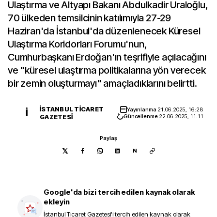
Ulaştırma ve Altyapı Bakanı Abdulkadir Uraloğlu,
70 ülkeden temsilcinin katılımıyla 27-29
Haziran'da İstanbul'da düzenlenecek Küresel
Ulaştırma Koridorları Forumu'nun,
Cumhurbaşkanı Erdoğan'ın teşrifiyle açılacağını
ve "küresel ulaştırma politikalarına yön verecek
bir zemin oluşturmayı" amaçladıklarını belirtti.
İSTANBUL TICARET
Yayınlanma
21.06.2025, 16:28
İ
GAZETESI
Güncellenme
22.06.2025, 11:11
Paylaş
N
Google'da bizi tercih edilen kaynak olarak
ekleyin
İstanbul Ticaret Gazetesi
'i tercih edilen kaynak olarak