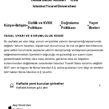
Cemile Sultan Tesisleri
ICVB
İstanbul Ticaret Üniversitesi
Gizlilik ve KVKK
Doğrulama
Yayın
Künye
•
İletişim
•
•
•
Politikası
Politikası
İlkeleri
YASAL UYARI VE SORUMLULUK REDDİ
Bu sayfada yer alan bilgi, yorum ve içerikler yatırım danışmanlığı kapsamında
değildir. Yatırım kararları, kişisel mali durumunuz ile risk ve getiri tercihlerinize
göre yetkili kurumlarla yapılacak yatırım danışmanlığı sözleşmesi çerçevesinde
değerlendirilmelidir. İçeriklerin doğruluğu ve güncelliği için azami özen
gösterilmekle birlikte, olası hata, eksiklik, gecikme veya bu bilgilerin
kullanımından doğabilecek zararlardan İstanbul Ticaret Odası sorumlu değildir.
BIST isim ve logosu ile Borsa İstanbul A.Ş. adına açıklanan tüm bilgi ve verilerin
telif hakları Borsa İstanbul A.Ş.’ye aittir.
Haftalık yeni kurulan şirketler
Haftalık listeye göz atın
App Store'dan