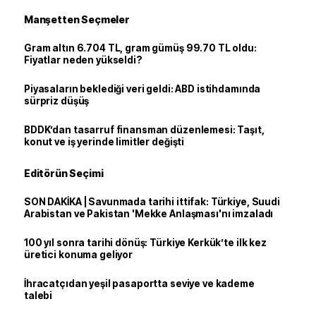
Manşetten Seçmeler
Gram altın 6.704 TL, gram gümüş 99.70 TL oldu:
Fiyatlar neden yükseldi?
Piyasaların beklediği veri geldi: ABD istihdamında
sürpriz düşüş
BDDK’dan tasarruf finansman düzenlemesi: Taşıt,
konut ve iş yerinde limitler değişti
Editörün Seçimi
SON DAKİKA | Savunmada tarihi ittifak: Türkiye, Suudi
Arabistan ve Pakistan 'Mekke Anlaşması'nı imzaladı
100 yıl sonra tarihi dönüş: Türkiye Kerkük’te ilk kez
üretici konuma geliyor
İhracatçıdan yeşil pasaportta seviye ve kademe
talebi