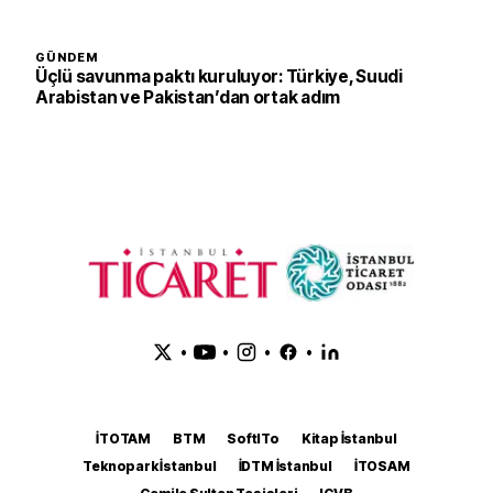
GÜNDEM
Üçlü savunma paktı kuruluyor: Türkiye, Suudi
Arabistan ve Pakistan’dan ortak adım
•
•
•
•
İTOTAM
BTM
SoftITo
Kitap İstanbul
Teknopark İstanbul
İDTM İstanbul
İTOSAM