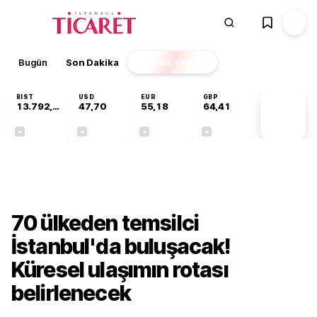
Bugün
Son Dakika
Finans
EKSTRA
BIST
USD
EUR
GBP
13.792,98
47,70
55,18
64,41
PİYASA
VERİLERİ
-0,04%
+0,16%
+0,30%
+0,36%
Gündem
70 ülkeden temsilci
İstanbul'da buluşacak!
Küresel ulaşımın rotası
belirlenecek