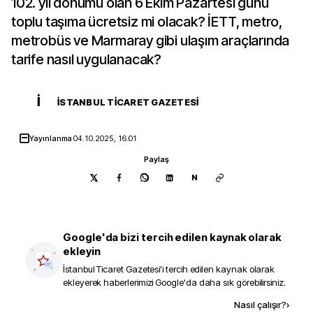
102. yıl dönümü olan 6 Ekim Pazartesi günü
toplu taşıma ücretsiz mi olacak? İETT, metro,
metrobüs ve Marmaray gibi ulaşım araçlarında
tarife nasıl uygulanacak?
İ
İSTANBUL TICARET GAZETESI
Yayınlanma
04.10.2025, 16:01
Paylaş
N
Google'da bizi tercih edilen kaynak olarak
ekleyin
İstanbul Ticaret Gazetesi
'i tercih edilen kaynak olarak
ekleyerek haberlerimizi Google'da daha sık görebilirsiniz.
Kaynak ekle
Nasıl çalışır?
›