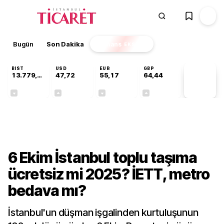
Bugün
Son Dakika
Finans
EKSTRA
BIST
USD
EUR
GBP
13.779,39
47,72
55,17
64,44
PİYASA
VERİLERİ
-0,14%
+0,02%
-0,03%
+0,03%
Gündem
6 Ekim İstanbul toplu taşıma
ücretsiz mi 2025? İETT, metro
bedava mı?
İstanbul'un düşman işgalinden kurtuluşunun