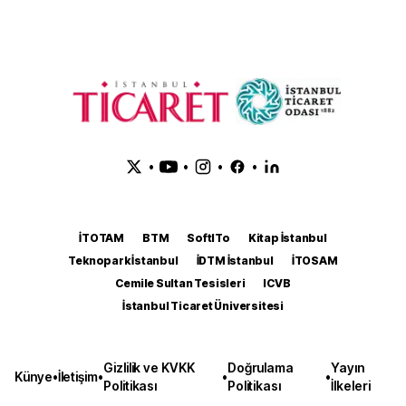
•
•
•
•
İTOTAM
BTM
SoftITo
Kitap İstanbul
Teknopark İstanbul
İDTM İstanbul
İTOSAM
Cemile Sultan Tesisleri
ICVB
İstanbul Ticaret Üniversitesi
Gizlilik ve KVKK
Doğrulama
Yayın
Künye
•
İletişim
•
•
•
Politikası
Politikası
İlkeleri