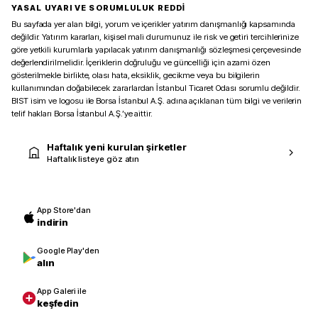
YASAL UYARI VE SORUMLULUK REDDİ
Bu sayfada yer alan bilgi, yorum ve içerikler yatırım danışmanlığı kapsamında
değildir. Yatırım kararları, kişisel mali durumunuz ile risk ve getiri tercihlerinize
göre yetkili kurumlarla yapılacak yatırım danışmanlığı sözleşmesi çerçevesinde
değerlendirilmelidir. İçeriklerin doğruluğu ve güncelliği için azami özen
gösterilmekle birlikte, olası hata, eksiklik, gecikme veya bu bilgilerin
kullanımından doğabilecek zararlardan İstanbul Ticaret Odası sorumlu değildir.
BIST isim ve logosu ile Borsa İstanbul A.Ş. adına açıklanan tüm bilgi ve verilerin
telif hakları Borsa İstanbul A.Ş.’ye aittir.
Haftalık yeni kurulan şirketler
Haftalık listeye göz atın
App Store'dan
indirin
Google Play'den
alın
App Galeri ile
keşfedin