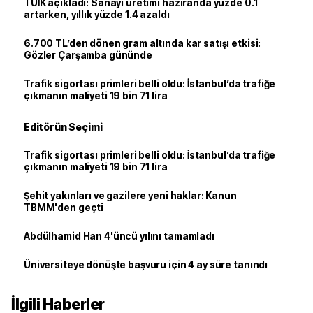
TÜİK açıkladı: Sanayi üretimi haziranda yüzde 0.1
artarken, yıllık yüzde 1.4 azaldı
6.700 TL’den dönen gram altında kar satışı etkisi:
Gözler Çarşamba gününde
Trafik sigortası primleri belli oldu: İstanbul’da trafiğe
çıkmanın maliyeti 19 bin 71 lira
Editörün Seçimi
Trafik sigortası primleri belli oldu: İstanbul’da trafiğe
çıkmanın maliyeti 19 bin 71 lira
Şehit yakınları ve gazilere yeni haklar: Kanun
TBMM'den geçti
Abdülhamid Han 4'üncü yılını tamamladı
Üniversiteye dönüşte başvuru için 4 ay süre tanındı
İlgili Haberler