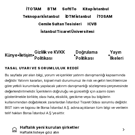
İTOTAM
BTM
SoftITo
Kitap İstanbul
Teknopark İstanbul
İDTM İstanbul
İTOSAM
Cemile Sultan Tesisleri
ICVB
İstanbul Ticaret Üniversitesi
Gizlilik ve KVKK
Doğrulama
Yayın
Künye
•
İletişim
•
•
•
Politikası
Politikası
İlkeleri
YASAL UYARI VE SORUMLULUK REDDİ
Bu sayfada yer alan bilgi, yorum ve içerikler yatırım danışmanlığı kapsamında
değildir. Yatırım kararları, kişisel mali durumunuz ile risk ve getiri tercihlerinize
göre yetkili kurumlarla yapılacak yatırım danışmanlığı sözleşmesi çerçevesinde
değerlendirilmelidir. İçeriklerin doğruluğu ve güncelliği için azami özen
gösterilmekle birlikte, olası hata, eksiklik, gecikme veya bu bilgilerin
kullanımından doğabilecek zararlardan İstanbul Ticaret Odası sorumlu değildir.
BIST isim ve logosu ile Borsa İstanbul A.Ş. adına açıklanan tüm bilgi ve verilerin
telif hakları Borsa İstanbul A.Ş.’ye aittir.
Haftalık yeni kurulan şirketler
Haftalık listeye göz atın