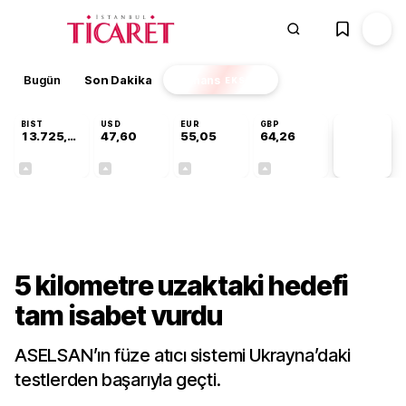
Bugün
Son Dakika
Finans
EKSTRA
BIST
USD
EUR
GBP
13.725,19
47,60
55,05
64,26
PİYASA
VERİLERİ
+0,16%
+0,06%
+0,07%
+0,25%
Gündem
5 kilometre uzaktaki hedefi
tam isabet vurdu
ASELSAN’ın füze atıcı sistemi Ukrayna’daki
testlerden başarıyla geçti.