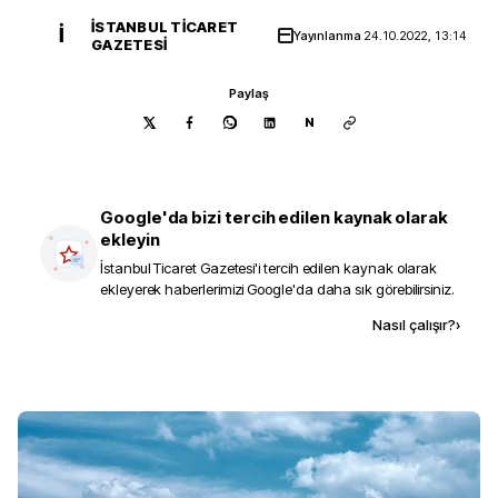
İSTANBUL TICARET
İ
Yayınlanma
24.10.2022, 13:14
GAZETESI
Paylaş
N
Google'da bizi tercih edilen kaynak olarak
ekleyin
İstanbul Ticaret Gazetesi
'i tercih edilen kaynak olarak
ekleyerek haberlerimizi Google'da daha sık görebilirsiniz.
Kaynak ekle
Nasıl çalışır?
›