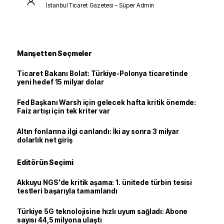
İstanbul Ticaret Gazetesi – Süper Admin
Manşetten Seçmeler
Ticaret Bakanı Bolat: Türkiye-Polonya ticaretinde
yeni hedef 15 milyar dolar
Fed Başkanı Warsh için gelecek hafta kritik önemde:
Faiz artışı için tek kriter var
Altın fonlarına ilgi canlandı: İki ay sonra 3 milyar
dolarlık net giriş
Editörün Seçimi
Akkuyu NGS'de kritik aşama: 1. ünitede türbin tesisi
testleri başarıyla tamamlandı
Türkiye 5G teknolojisine hızlı uyum sağladı: Abone
sayısı 44,5 milyona ulaştı