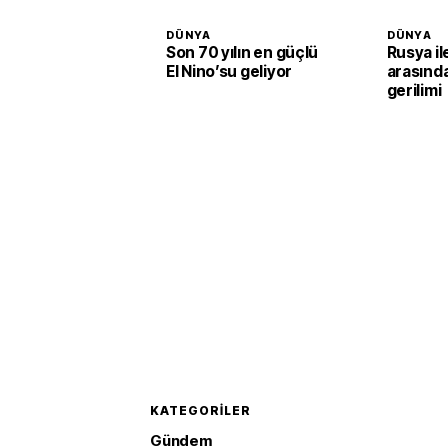
DÜNYA
DÜNYA
Son 70 yılın en güçlü
Rusya i
El Nino’su geliyor
arasınd
gerilimi
KATEGORILER
Gündem