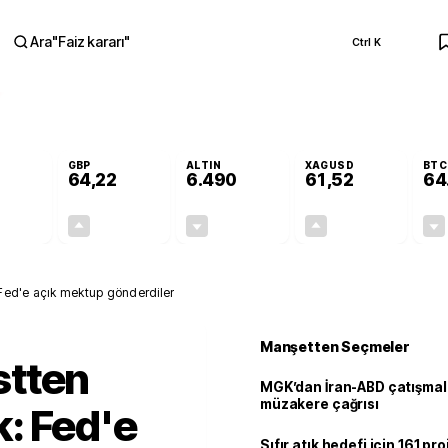
Ara
"
Faiz kararı
"
Ctrl K
RA
GBP
ALTIN
XAGUSD
BTC
64,22
6.490
61,52
64
-0,02%
+0,08%
-0,04%
+0,03%
-0,01
0,05
-2,75
0,02
Fed'e açık mektup gönderdiler
Manşetten Seçmeler
stten
MGK’dan İran-ABD çatışmala
müzakere çağrısı
: Fed'e
Sıfır atık hedefi için 161 pr