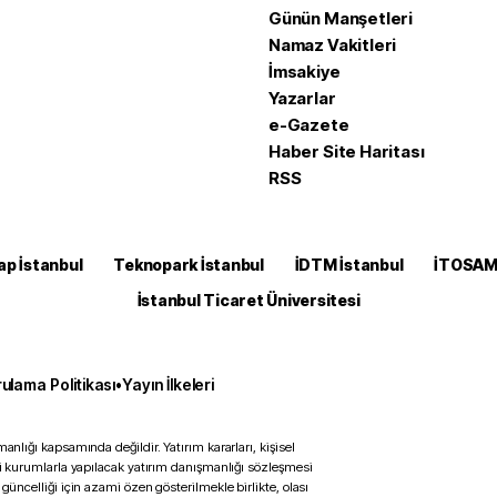
Günün Manşetleri
Namaz Vakitleri
İmsakiye
Yazarlar
e-Gazete
Haber Site Haritası
RSS
ap İstanbul
Teknopark İstanbul
İDTM İstanbul
İTOSA
İstanbul Ticaret Üniversitesi
ulama Politikası
•
Yayın İlkeleri
anlığı kapsamında değildir. Yatırım kararları, kişisel
ili kurumlarla yapılacak yatırım danışmanlığı sözleşmesi
 güncelliği için azami özen gösterilmekle birlikte, olası