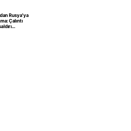
’dan Rusya’ya
ma: Çalıntı
saldırı
ilir