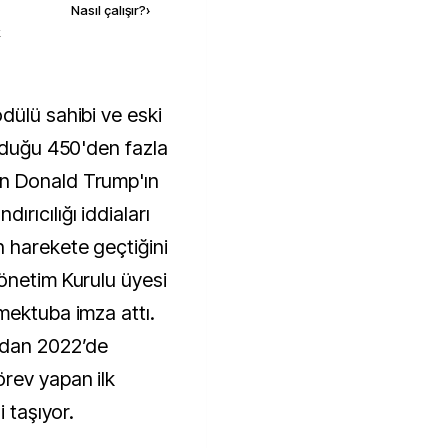
Nasıl çalışır?
›
k
unduğu 450'den fazla
n Donald Trump'ın
rıcılığı iddiaları
 harekete geçtiğini
önetim Kurulu üyesi
mektuba imza attı.
ndan 2022’de
rev yapan ilk
i taşıyor.