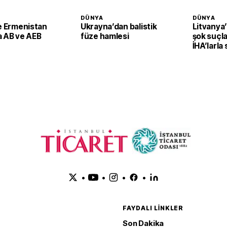
DÜNYA
DÜNYA
le Ermenistan
Ukrayna’dan balistik
Litvanya
a AB ve AEB
füze hamlesi
şok suçla
İHA’larla 
planlayab
•
•
•
•
FAYDALI LINKLER
Son Dakika