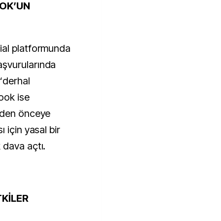
OOK’UN
ial platformunda
şvurularında
 “derhal
ook ise
nden önceye
 için yasal bir
 dava açtı.
TKİLER