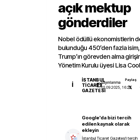
açık mektup
gönderdiler
Nobel ödüllü ekonomistlerin d
bulunduğu 450’den fazla isim
Trump’ın görevden alma girişi
Yönetim Kurulu üyesi Lisa Coo
İSTANBUL
Paylaş
Yayınlanma
İ
TICARET
02.09.2025, 16:23
GAZETESI
Google'da bizi tercih
edilen kaynak olarak
ekleyin
İstanbul Ticaret Gazetesi
'i tercih