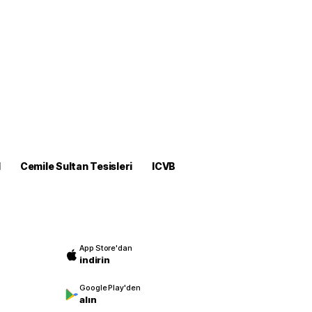
M
Cemile Sultan Tesisleri
ICVB
App Store'dan
indirin
Google Play'den
alın