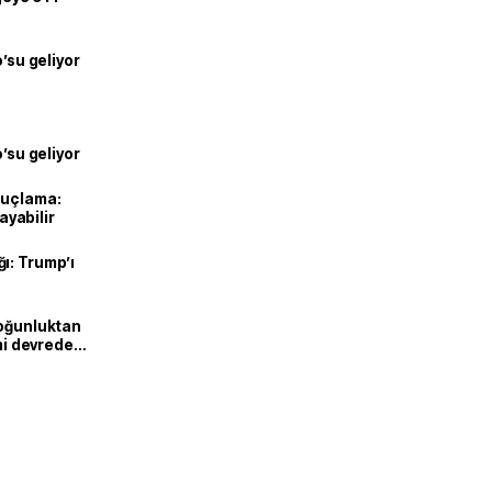
o’su geliyor
o’su geliyor
suçlama:
layabilir
ı: Trump’ı
Yoğunluktan
emi devreden