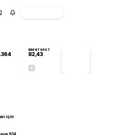
ÜYE
CANLI BORSA
Girişi
BRENTSPOT
.364
82,43
PİYASA
VERİLERİ
-0,38%
-0,42%
+0,00
-0,35
rı için
ojeye 914