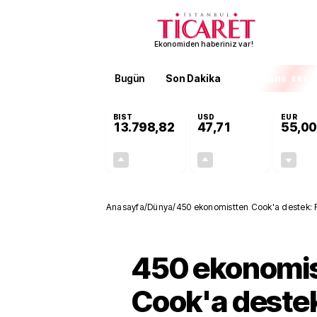
Ekonomiden haberiniz var!
Bugün
Son Dakika
Finans
EKST
BIST
USD
EUR
13.798,82
47,71
55,00
+0,70%
+0,17%
95,68
0,08
Anasayfa
/
Dünya
/
450 ekonomistten Cook'a destek: 
450 ekonomi
Cook'a destek