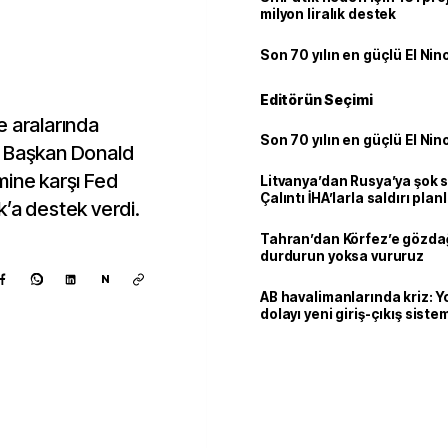
milyon liralık destek
Son 70 yılın en güçlü El Nin
Editörün Seçimi
e aralarında
Son 70 yılın en güçlü El Nin
, Başkan Donald
mine karşı Fed
Litvanya’dan Rusya’ya şok 
Çalıntı İHA’larla saldırı plan
k’a destek verdi.
Tahran’dan Körfez’e gözdağ
durdurun yoksa vururuz
N
AB havalimanlarında kriz: 
dolayı yeni giriş-çıkış sist
çıkarılıyor
Kaynak ekle