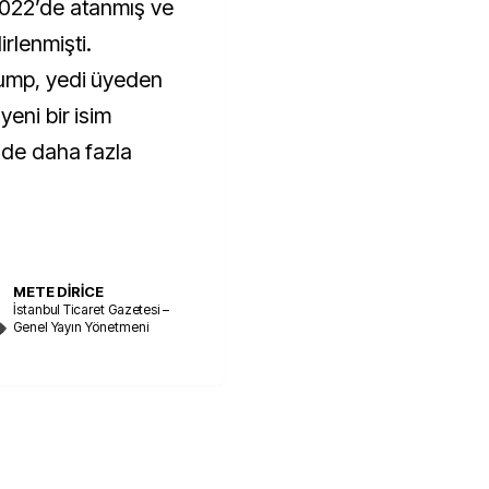
2022’de atanmış ve
rlenmişti.
ump, yedi üyeden
eni bir isim
nde daha fazla
METE DİRİCE
İstanbul Ticaret Gazetesi –
Genel Yayın Yönetmeni