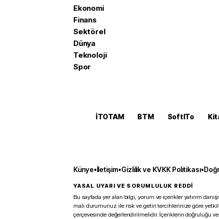
Ekonomi
Finans
Sektörel
Dünya
Teknoloji
Spor
İTOTAM
BTM
SoftITo
Kit
Künye
•
İletişim
•
Gizlilik ve KVKK Politikası
•
Doğr
YASAL UYARI VE SORUMLULUK REDDİ
Bu sayfada yer alan bilgi, yorum ve içerikler yatırım danışm
mali durumunuz ile risk ve getiri tercihlerinize göre yetk
çerçevesinde değerlendirilmelidir. İçeriklerin doğruluğu ve