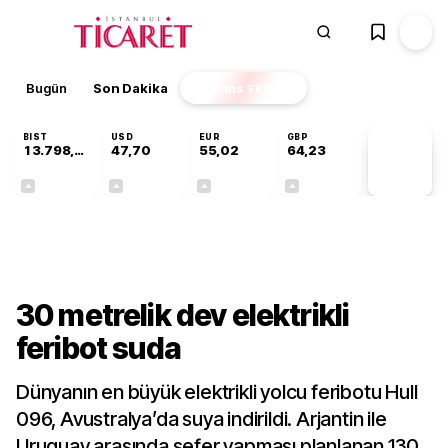
Bugün
Son Dakika
Finans
EKSTRA
BIST
USD
EUR
GBP
13.798,82
47,70
55,02
64,23
PİYASA
VERİLERİ
+0,70%
+0,16%
+0,01%
+0,10%
Teknoloji
30 metrelik dev elektrikli
feribot suda
Dünyanın en büyük elektrikli yolcu feribotu Hull
096, Avustralya’da suya indirildi. Arjantin ile
Uruguay arasında sefer yapması planlanan 130