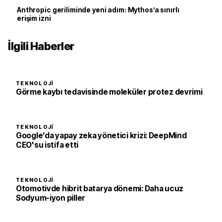
Anthropic geriliminde yeni adım: Mythos’a sınırlı
erişim izni
İlgili Haberler
TEKNOLOJI
Görme kaybı tedavisinde moleküler protez devrimi
TEKNOLOJI
Google’da yapay zeka yönetici krizi: DeepMind
CEO'su istifa etti
TEKNOLOJI
Otomotivde hibrit batarya dönemi: Daha ucuz
Sodyum-iyon piller