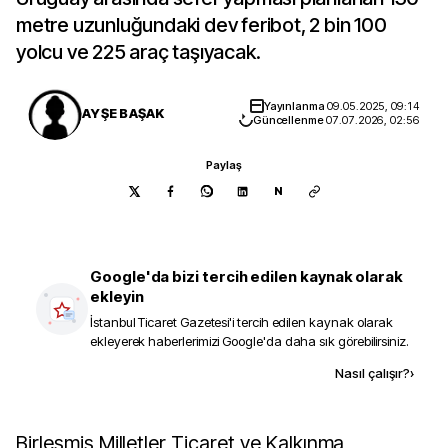
metre uzunluğundaki dev feribot, 2 bin 100
yolcu ve 225 araç taşıyacak.
Yayınlanma
09.05.2025, 09:14
AYŞE BAŞAK
Güncellenme
07.07.2026, 02:56
Paylaş
N
Google'da bizi tercih edilen kaynak olarak
ekleyin
İstanbul Ticaret Gazetesi
'i tercih edilen kaynak olarak
ekleyerek haberlerimizi Google'da daha sık görebilirsiniz.
Kaynak ekle
Nasıl çalışır?
›
Birleşmiş Milletler Ticaret ve Kalkınma