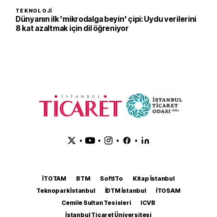
TEKNOLOJI
Dünyanın ilk 'mikrodalga beyin' çipi: Uydu verilerini
8 kat azaltmak için dil öğreniyor
•
•
•
•
İTOTAM
BTM
SoftITo
Kitap İstanbul
Teknopark İstanbul
İDTM İstanbul
İTOSAM
Cemile Sultan Tesisleri
ICVB
İstanbul Ticaret Üniversitesi