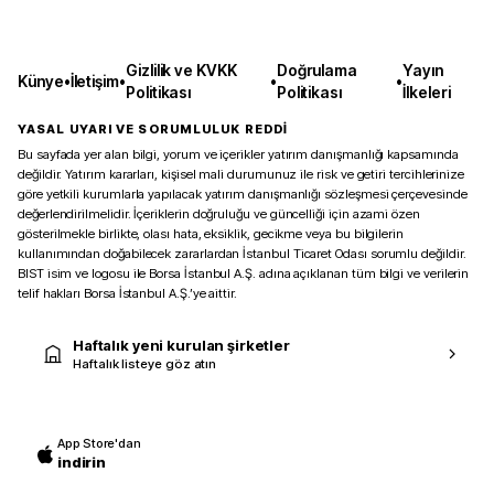
Gizlilik ve KVKK
Doğrulama
Yayın
Künye
•
İletişim
•
•
•
Politikası
Politikası
İlkeleri
YASAL UYARI VE SORUMLULUK REDDİ
Bu sayfada yer alan bilgi, yorum ve içerikler yatırım danışmanlığı kapsamında
değildir. Yatırım kararları, kişisel mali durumunuz ile risk ve getiri tercihlerinize
göre yetkili kurumlarla yapılacak yatırım danışmanlığı sözleşmesi çerçevesinde
değerlendirilmelidir. İçeriklerin doğruluğu ve güncelliği için azami özen
gösterilmekle birlikte, olası hata, eksiklik, gecikme veya bu bilgilerin
kullanımından doğabilecek zararlardan İstanbul Ticaret Odası sorumlu değildir.
BIST isim ve logosu ile Borsa İstanbul A.Ş. adına açıklanan tüm bilgi ve verilerin
telif hakları Borsa İstanbul A.Ş.’ye aittir.
Haftalık yeni kurulan şirketler
Haftalık listeye göz atın
App Store'dan
indirin