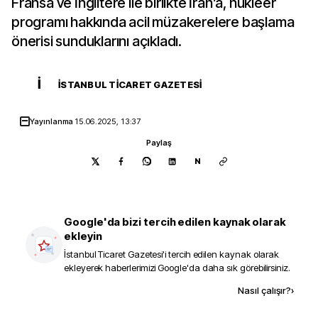
Fransa ve İngiltere ile birlikte İran’a, nükleer
programı hakkında acil müzakerelere başlama
önerisi sunduklarını açıkladı.
İ
İSTANBUL TICARET GAZETESI
Yayınlanma
15.06.2025, 13:37
Paylaş
N
Google'da bizi tercih edilen kaynak olarak
ekleyin
İstanbul Ticaret Gazetesi
'i tercih edilen kaynak olarak
ekleyerek haberlerimizi Google'da daha sık görebilirsiniz.
Kaynak ekle
Nasıl çalışır?
›