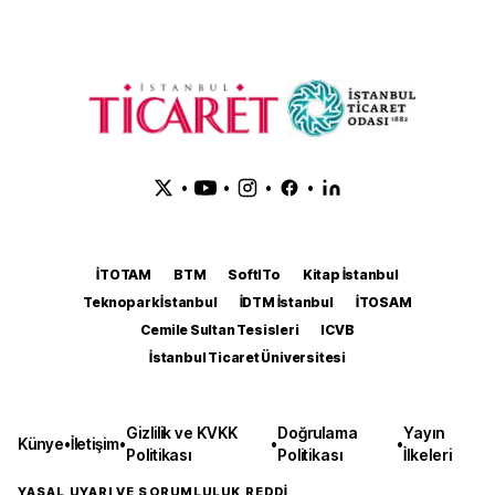
•
•
•
•
İTOTAM
BTM
SoftITo
Kitap İstanbul
Teknopark İstanbul
İDTM İstanbul
İTOSAM
Cemile Sultan Tesisleri
ICVB
İstanbul Ticaret Üniversitesi
Gizlilik ve KVKK
Doğrulama
Yayın
Künye
•
İletişim
•
•
•
Politikası
Politikası
İlkeleri
YASAL UYARI VE SORUMLULUK REDDİ