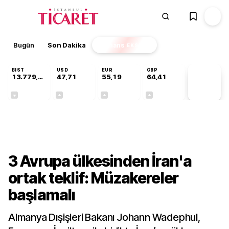
Bugün
Son Dakika
Finans
EKSTRA
BIST
USD
EUR
GBP
13.779,39
47,71
55,19
64,41
PİYASA
VERİLERİ
-0,14%
+0,18%
+0,32%
+0,38%
Dünya
3 Avrupa ülkesinden İran'a
ortak teklif: Müzakereler
başlamalı
Almanya Dışişleri Bakanı Johann Wadephul,