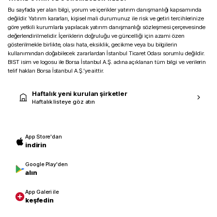
Bu sayfada yer alan bilgi, yorum ve içerikler yatırım danışmanlığı kapsamında
değildir. Yatırım kararları, kişisel mali durumunuz ile risk ve getiri tercihlerinize
göre yetkili kurumlarla yapılacak yatırım danışmanlığı sözleşmesi çerçevesinde
değerlendirilmelidir. İçeriklerin doğruluğu ve güncelliği için azami özen
gösterilmekle birlikte, olası hata, eksiklik, gecikme veya bu bilgilerin
kullanımından doğabilecek zararlardan İstanbul Ticaret Odası sorumlu değildir.
BIST isim ve logosu ile Borsa İstanbul A.Ş. adına açıklanan tüm bilgi ve verilerin
telif hakları Borsa İstanbul A.Ş.’ye aittir.
Haftalık yeni kurulan şirketler
Haftalık listeye göz atın
App Store'dan
indirin
Google Play'den
alın
App Galeri ile
keşfedin