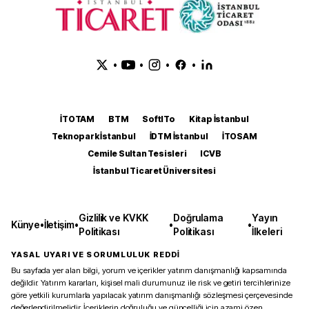
•
•
•
•
İTOTAM
BTM
SoftITo
Kitap İstanbul
Teknopark İstanbul
İDTM İstanbul
İTOSAM
Cemile Sultan Tesisleri
ICVB
İstanbul Ticaret Üniversitesi
Gizlilik ve KVKK
Doğrulama
Yayın
Künye
•
İletişim
•
•
•
Politikası
Politikası
İlkeleri
YASAL UYARI VE SORUMLULUK REDDİ
Bu sayfada yer alan bilgi, yorum ve içerikler yatırım danışmanlığı kapsamında
değildir. Yatırım kararları, kişisel mali durumunuz ile risk ve getiri tercihlerinize
göre yetkili kurumlarla yapılacak yatırım danışmanlığı sözleşmesi çerçevesinde
değerlendirilmelidir. İçeriklerin doğruluğu ve güncelliği için azami özen