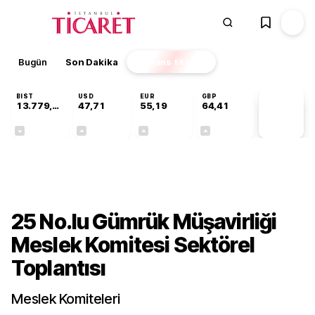
Bugün
Son Dakika
Finans
EKSTRA
BIST
USD
EUR
GBP
13.779,39
47,71
55,19
64,41
PİYASA
VERİLERİ
-0,14%
+0,18%
+0,32%
+0,38%
Gündem
25 No.lu Gümrük Müşavirliği
Meslek Komitesi Sektörel
Toplantısı
Meslek Komiteleri