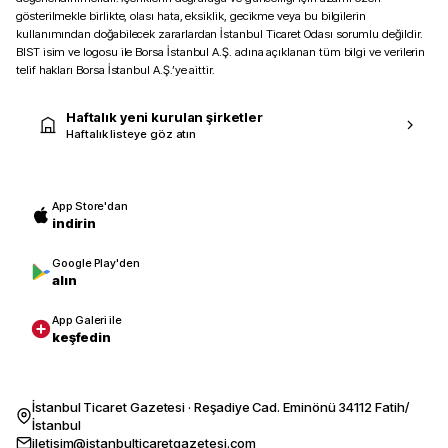
gösterilmekle birlikte, olası hata, eksiklik, gecikme veya bu bilgilerin
kullanımından doğabilecek zararlardan İstanbul Ticaret Odası sorumlu değildir.
BIST isim ve logosu ile Borsa İstanbul A.Ş. adına açıklanan tüm bilgi ve verilerin
telif hakları Borsa İstanbul A.Ş.’ye aittir.
Haftalık yeni kurulan şirketler
Haftalık listeye göz atın
App Store'dan
indirin
Google Play'den
alın
App Galeri ile
keşfedin
İstanbul Ticaret Gazetesi · Reşadiye Cad. Eminönü 34112 Fatih/
İstanbul
iletisim@istanbulticaretgazetesi.com