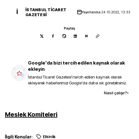
İSTANBUL TICARET
İ
Yayınlanma
24.10.2022, 13:33
GAZETESI
Paylaş
N
Google'da bizi tercih edilen kaynak olarak
ekleyin
İstanbul Ticaret Gazetesi
'i tercih edilen kaynak olarak
ekleyerek haberlerimizi Google'da daha sık görebilirsiniz.
Kaynak ekle
Nasıl çalışır?
›
Meslek Komiteleri
İlgili Konular:
Etkinlik