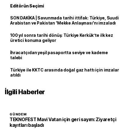
Editörün Seçimi
SON DAKİKA | Savunmada tarihi ittifak: Türkiye, Suudi
Arabistan ve Pakistan 'Mekke Anlaşması'nı imzaladı
100 yıl sonra tarihi dönüş: Türkiye Kerkük’te ilk kez
üretici konuma geliyor
İhracatçıdan yeşil pasaportta seviye ve kademe
talebi
Türkiye ile KKTC arasında doğal gaz hattı için imzalar
atıldı
İlgili Haberler
GÜNDEM
TEKNOFEST Mavi Vatan için geri sayım: Ziyaretçi
kayıtları başladı