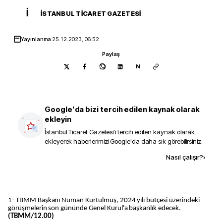
İ
İSTANBUL TICARET GAZETESI
Yayınlanma
25.12.2023, 06:52
Paylaş
N
Google'da bizi tercih edilen kaynak olarak
ekleyin
İstanbul Ticaret Gazetesi
'i tercih edilen kaynak olarak
ekleyerek haberlerimizi Google'da daha sık görebilirsiniz.
Kaynak ekle
Nasıl çalışır?
›
1- TBMM Başkanı Numan Kurtulmuş, 2024 yılı bütçesi üzerindeki
görüşmelerin son gününde Genel Kurul'a başkanlık edecek.
(TBMM/12.00)