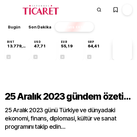
Bugün
Son Dakika
Finans
EKSTRA
BIST
USD
EUR
GBP
13.779,39
47,71
55,19
64,41
PİYASA
VERİLERİ
-0,14%
+0,18%
+0,32%
+0,38%
Gündem
25 Aralık 2023 gündem özeti…
25 Aralık 2023 günü Türkiye ve dünyadaki
ekonomi, finans, diplomasi, kültür ve sanat
programını takip edin…