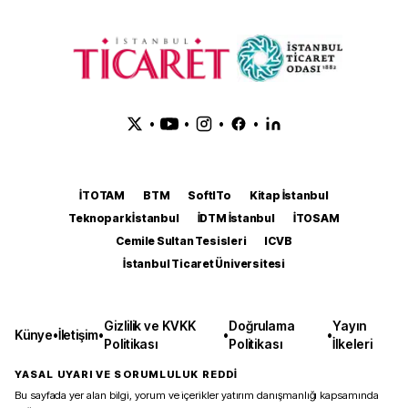
•
•
•
•
İTOTAM
BTM
SoftITo
Kitap İstanbul
Teknopark İstanbul
İDTM İstanbul
İTOSAM
Cemile Sultan Tesisleri
ICVB
İstanbul Ticaret Üniversitesi
Gizlilik ve KVKK
Doğrulama
Yayın
Künye
•
İletişim
•
•
•
Politikası
Politikası
İlkeleri
YASAL UYARI VE SORUMLULUK REDDİ
Bu sayfada yer alan bilgi, yorum ve içerikler yatırım danışmanlığı kapsamında