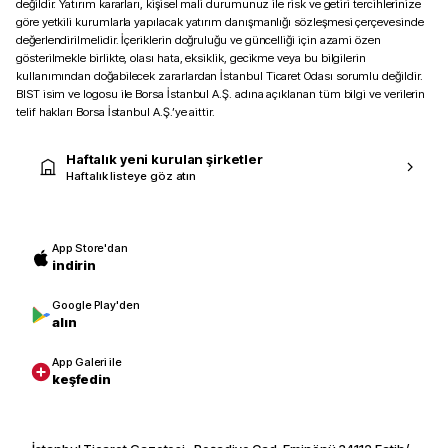
değildir. Yatırım kararları, kişisel mali durumunuz ile risk ve getiri tercihlerinize
göre yetkili kurumlarla yapılacak yatırım danışmanlığı sözleşmesi çerçevesinde
değerlendirilmelidir. İçeriklerin doğruluğu ve güncelliği için azami özen
gösterilmekle birlikte, olası hata, eksiklik, gecikme veya bu bilgilerin
kullanımından doğabilecek zararlardan İstanbul Ticaret Odası sorumlu değildir.
BIST isim ve logosu ile Borsa İstanbul A.Ş. adına açıklanan tüm bilgi ve verilerin
telif hakları Borsa İstanbul A.Ş.’ye aittir.
Haftalık yeni kurulan şirketler
Haftalık listeye göz atın
App Store'dan
indirin
Google Play'den
alın
App Galeri ile
keşfedin