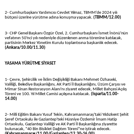
2- Cumhurbaşkanı Yardımcısı Cevdet Yılmaz, TBMM'de 2024 yılı
bütçesi üzerine yürütme adına konuşma yapacak.
(TBMM/12.00)
3- CHP Genel Başkanı Özgür Özel, 2. Cumhurbaşkanı İsmet İnönü'nün
vefatının 50'nci yılı nedeniyle düzenlenen anma törenine katılacak,
partisinin Merkez Yönetim Kurulu toplantısına başkanlık edecek.
(Ankara/10.00/11.30)
YASAMA YÜRÜTME SİYASET
1- Çevre, Şehircilik ve İklim Değişikliği Bakanı Mehmet Özhaseki,
Valiliği, Belediye Başkanlığını, AK Parti İl Başkanlığını, Üzüm Çarşısı ve
Mimar Sinan Restorasyon Alanı'nı ziyaret edecek, Millet Bahçesi Açılış
Töreni ve 100. Yıl Millet Camisi açılışına katılacak.
(Isparta/11.00-
14.00)
2- Milli Eğitim Bakanı Yusuf Tekin, Kahramanmaraş'taki Yıldızkent Şehit
Şeref Ortaokulu ile Gaziantep'teki Hüsniye Özdemir İmam Hatip
Ortaokulu, Gaziantep Valiliği ve AK Parti İl Başkanlığına ziyarette
bulunacak, "40 Bin Bisiklet Dağıtım Töreni"ne iştirak edecek.
(Kahramanmaraş/11.00/Gaziantep/12.30-16.00)