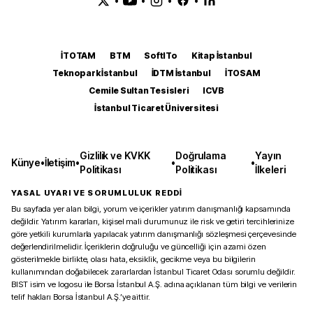
•
•
•
•
İTOTAM
BTM
SoftITo
Kitap İstanbul
Teknopark İstanbul
İDTM İstanbul
İTOSAM
Cemile Sultan Tesisleri
ICVB
İstanbul Ticaret Üniversitesi
Gizlilik ve KVKK
Doğrulama
Yayın
Künye
•
İletişim
•
•
•
Politikası
Politikası
İlkeleri
YASAL UYARI VE SORUMLULUK REDDİ
Bu sayfada yer alan bilgi, yorum ve içerikler yatırım danışmanlığı kapsamında
değildir. Yatırım kararları, kişisel mali durumunuz ile risk ve getiri tercihlerinize
göre yetkili kurumlarla yapılacak yatırım danışmanlığı sözleşmesi çerçevesinde
değerlendirilmelidir. İçeriklerin doğruluğu ve güncelliği için azami özen
gösterilmekle birlikte, olası hata, eksiklik, gecikme veya bu bilgilerin
kullanımından doğabilecek zararlardan İstanbul Ticaret Odası sorumlu değildir.
BIST isim ve logosu ile Borsa İstanbul A.Ş. adına açıklanan tüm bilgi ve verilerin
telif hakları Borsa İstanbul A.Ş.’ye aittir.