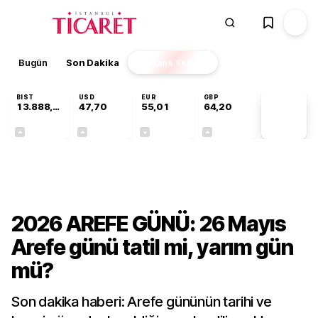
Bugün
Son Dakika
Finans
EKSTRA
BIST
USD
EUR
GBP
13.888,97
47,70
55,01
64,20
PİYASA
VERİLERİ
+0,65%
+0,17%
-0,01%
+0,04%
Gündem
2026 AREFE GÜNÜ: 26 Mayıs
Arefe günü tatil mi, yarım gün
mü?
Son dakika haberi: Arefe gününün tarihi ve