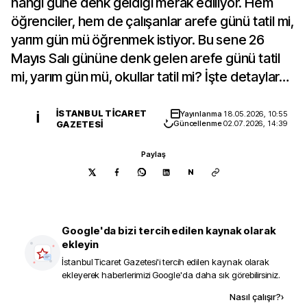
hangi güne denk geldiği merak ediliyor. Hem
öğrenciler, hem de çalışanlar arefe günü tatil mi,
yarım gün mü öğrenmek istiyor. Bu sene 26
Mayıs Salı gününe denk gelen arefe günü tatil
mi, yarım gün mü, okullar tatil mi? İşte detaylar…
İSTANBUL TICARET
Yayınlanma
18.05.2026, 10:55
İ
GAZETESI
Güncellenme
02.07.2026, 14:39
Paylaş
N
Google'da bizi tercih edilen kaynak olarak
ekleyin
İstanbul Ticaret Gazetesi
'i tercih edilen kaynak olarak
ekleyerek haberlerimizi Google'da daha sık görebilirsiniz.
Kaynak ekle
Nasıl çalışır?
›