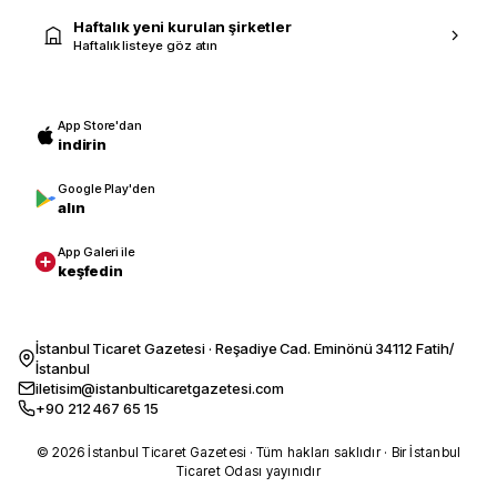
Haftalık yeni kurulan şirketler
Haftalık listeye göz atın
App Store'dan
indirin
Google Play'den
alın
App Galeri ile
keşfedin
İstanbul Ticaret Gazetesi · Reşadiye Cad. Eminönü 34112 Fatih/
İstanbul
iletisim@istanbulticaretgazetesi.com
+90 212 467 65 15
© 2026 İstanbul Ticaret Gazetesi · Tüm hakları saklıdır · Bir İstanbul
Ticaret Odası yayınıdır