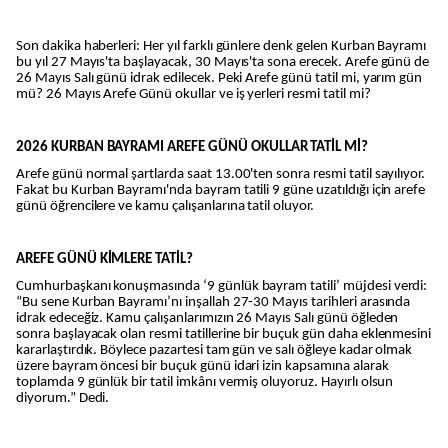
Son dakika haberleri: Her yıl farklı günlere denk gelen Kurban Bayramı
bu yıl 27 Mayıs'ta başlayacak, 30 Mayıs'ta sona erecek. Arefe günü de
26 Mayıs Salı günü idrak edilecek. Peki Arefe günü tatil mi, yarım gün
mü? 26 Mayıs Arefe Günü okullar ve iş yerleri resmi tatil mi?
2026 KURBAN BAYRAMI AREFE GÜNÜ OKULLAR TATİL Mİ?
Arefe günü normal şartlarda saat 13.00'ten sonra resmi tatil sayılıyor.
Fakat bu Kurban Bayramı'nda bayram tatili 9 güne uzatıldığı için arefe
günü öğrencilere ve kamu çalışanlarına tatil oluyor.
AREFE GÜNÜ KİMLERE TATİL?
Cumhurbaşkanı konuşmasında ‘9 günlük bayram tatili’ müjdesi verdi:
“Bu sene Kurban Bayramı’nı inşallah 27-30 Mayıs tarihleri arasında
idrak edeceğiz. Kamu çalışanlarımızın 26 Mayıs Salı günü öğleden
sonra başlayacak olan resmi tatillerine bir buçuk gün daha eklenmesini
kararlaştırdık. Böylece pazartesi tam gün ve salı öğleye kadar olmak
üzere bayram öncesi bir buçuk günü idari izin kapsamına alarak
toplamda 9 günlük bir tatil imkânı vermiş oluyoruz. Hayırlı olsun
diyorum.” Dedi.