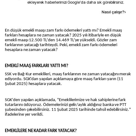
ekleyerek haberlerimizi Google'da daha sık görebilirsiniz.
Kaynak ekle
Nasıl çalışır?
›
En düşük emekli maaşı zam farkı ödemeleri yattı mı? Emekli maaş
farkları hesaplara ne zaman yatacak? 2025 yılı itibariyle en düşük
emekli maaşı 12.500 TL'den 14.469 TL'ye yükseldi. Gözler zam
farklarının yatacağı tarihteydi. Peki, emekli zam farkı ödemeleri
hesaplara ne zaman yatacak?
EMEKLİ MAAŞ FARKLARI YATTI MI?
SSK ve Bağ-Kur emeklileri, maaş farklarının ne zaman yatacağını merak
ediyordu. SGK'dan yapılan açıklamaya göre maaş farkları yarın (11
Şubat 2025) hesaplara yatacak.
SGK'den yapılan açıklamada, "Emeklilerimize ve hak sahiplerine fark
tutarlarını ödüyoruz. Ödemelerinizi gelir/aylık aldığınız banka ve PTT
şubesinden çekebilirsiniz. 11 Şubat 2025 tarihinde tahsil edebilirsiniz."
ifadelerine yer verildi.
EMEKLİLERE NE KADAR FARK YATACAK?