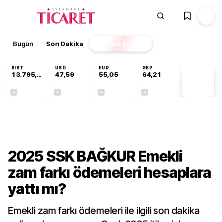
Bugün
Son Dakika
Finans
EKSTRA
BIST
USD
EUR
GBP
13.795,63
47,59
55,05
64,21
PİYASA
VERİLERİ
+0,68%
+0,06%
+0,08%
+0,18%
Gündem
2025 SSK BAĞKUR Emekli
zam farkı ödemeleri hesaplara
yattı mı?
Emekli zam farkı ödemeleri ile ilgili son dakika