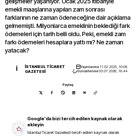
gelişmeler yaşanıyor. Ocak 2025 itibariyle
emekli maaşlarına yapılan zam sonrası
farklarının ne zaman ödeneceğine dair açıklama
gelmemişti. Milyonlarca emeklinin beklediği fark
ödemeleri için tarih belli oldu. Peki, emekli zam
farkı ödemeleri hesaplara yattı mı? Ne zaman
yatacak?
İSTANBUL TICARET
Yayınlanma
11.02.2025, 10:08
İ
GAZETESI
Güncellenme
03.07.2026, 16:44
Paylaş
N
Google'da bizi tercih edilen kaynak olarak
ekleyin
İstanbul Ticaret Gazetesi
'i tercih edilen kaynak olarak