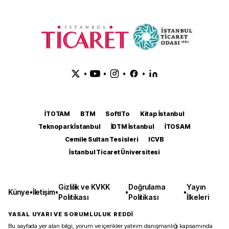
•
•
•
•
İTOTAM
BTM
SoftITo
Kitap İstanbul
Teknopark İstanbul
İDTM İstanbul
İTOSAM
Cemile Sultan Tesisleri
ICVB
İstanbul Ticaret Üniversitesi
Gizlilik ve KVKK
Doğrulama
Yayın
Künye
•
İletişim
•
•
•
Politikası
Politikası
İlkeleri
YASAL UYARI VE SORUMLULUK REDDİ
Bu sayfada yer alan bilgi, yorum ve içerikler yatırım danışmanlığı kapsamında