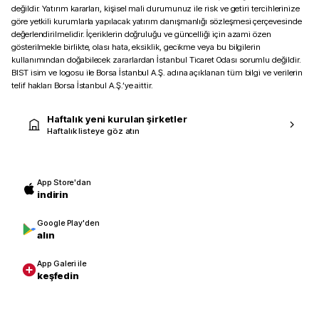
değildir. Yatırım kararları, kişisel mali durumunuz ile risk ve getiri tercihlerinize
göre yetkili kurumlarla yapılacak yatırım danışmanlığı sözleşmesi çerçevesinde
değerlendirilmelidir. İçeriklerin doğruluğu ve güncelliği için azami özen
gösterilmekle birlikte, olası hata, eksiklik, gecikme veya bu bilgilerin
kullanımından doğabilecek zararlardan İstanbul Ticaret Odası sorumlu değildir.
BIST isim ve logosu ile Borsa İstanbul A.Ş. adına açıklanan tüm bilgi ve verilerin
telif hakları Borsa İstanbul A.Ş.’ye aittir.
Haftalık yeni kurulan şirketler
Haftalık listeye göz atın
App Store'dan
indirin
Google Play'den
alın
App Galeri ile
keşfedin