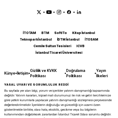
•
•
•
•
İTOTAM
BTM
SoftITo
Kitap İstanbul
Teknopark İstanbul
İDTM İstanbul
İTOSAM
Cemile Sultan Tesisleri
ICVB
İstanbul Ticaret Üniversitesi
Gizlilik ve KVKK
Doğrulama
Yayın
Künye
•
İletişim
•
•
•
Politikası
Politikası
İlkeleri
YASAL UYARI VE SORUMLULUK REDDİ
Bu sayfada yer alan bilgi, yorum ve içerikler yatırım danışmanlığı kapsamında
değildir. Yatırım kararları, kişisel mali durumunuz ile risk ve getiri tercihlerinize
göre yetkili kurumlarla yapılacak yatırım danışmanlığı sözleşmesi çerçevesinde
değerlendirilmelidir. İçeriklerin doğruluğu ve güncelliği için azami özen
gösterilmekle birlikte, olası hata, eksiklik, gecikme veya bu bilgilerin
kullanımından doğabilecek zararlardan İstanbul Ticaret Odası sorumlu değildir.