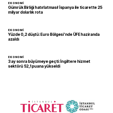
EKONOMI
Gümrük Birliği hatırlatması! İspanya ile ticarette 25
milyar dolarlık rota
EKONOMI
Yüzde 0,2 düştü: Euro Bölgesi’nde ÜFE haziranda
azaldı
EKONOMI
3 ay sonra büyümeye geçti: İngiltere hizmet
sektörü 52,1 puana yükseldi