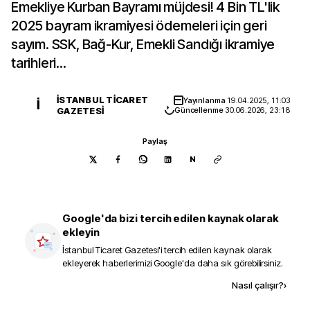
Emekliye Kurban Bayramı müjdesi! 4 Bin TL'lik
2025 bayram ikramiyesi ödemeleri için geri
sayım. SSK, Bağ-Kur, Emekli Sandığı ikramiye
tarihleri...
İSTANBUL TICARET
Yayınlanma
19.04.2025, 11:03
İ
GAZETESI
Güncellenme
30.06.2026, 23:18
Paylaş
N
Google'da bizi tercih edilen kaynak olarak
ekleyin
İstanbul Ticaret Gazetesi
'i tercih edilen kaynak olarak
ekleyerek haberlerimizi Google'da daha sık görebilirsiniz.
Kaynak ekle
Nasıl çalışır?
›