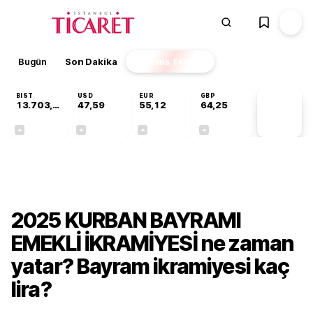
Bugün
Son Dakika
Finans
EKSTRA
BIST
USD
EUR
GBP
13.703,13
47,59
55,12
64,25
PİYASA
VERİLERİ
+0,11%
+0,05%
+0,20%
+0,24%
Ekonomi
2025 KURBAN BAYRAMI
EMEKLİ İKRAMİYESİ ne zaman
yatar? Bayram ikramiyesi kaç
lira?