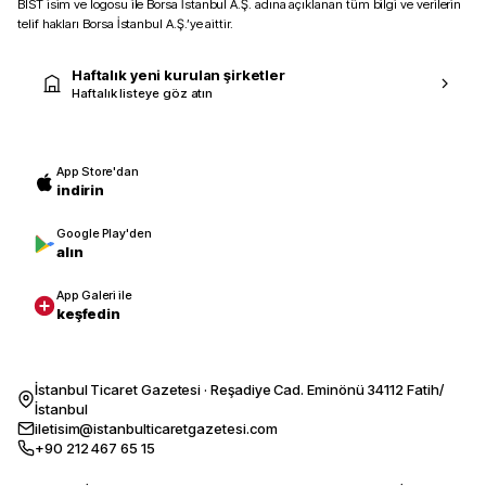
BIST isim ve logosu ile Borsa İstanbul A.Ş. adına açıklanan tüm bilgi ve verilerin
telif hakları Borsa İstanbul A.Ş.’ye aittir.
Haftalık yeni kurulan şirketler
Haftalık listeye göz atın
App Store'dan
indirin
Google Play'den
alın
App Galeri ile
keşfedin
İstanbul Ticaret Gazetesi · Reşadiye Cad. Eminönü 34112 Fatih/
İstanbul
iletisim@istanbulticaretgazetesi.com
+90 212 467 65 15