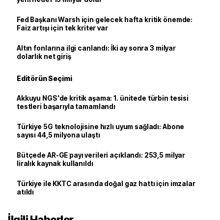
Fed Başkanı Warsh için gelecek hafta kritik önemde:
Faiz artışı için tek kriter var
Altın fonlarına ilgi canlandı: İki ay sonra 3 milyar
dolarlık net giriş
Editörün Seçimi
Akkuyu NGS'de kritik aşama: 1. ünitede türbin tesisi
testleri başarıyla tamamlandı
Türkiye 5G teknolojisine hızlı uyum sağladı: Abone
sayısı 44,5 milyona ulaştı
Bütçede AR-GE payı verileri açıklandı: 253,5 milyar
liralık kaynak kullanıldı
Türkiye ile KKTC arasında doğal gaz hattı için imzalar
atıldı
İlgili Haberler