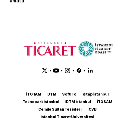
anlattı
•
•
•
•
İTOTAM
BTM
SoftITo
Kitap İstanbul
Teknopark İstanbul
İDTM İstanbul
İTOSAM
Cemile Sultan Tesisleri
ICVB
İstanbul Ticaret Üniversitesi