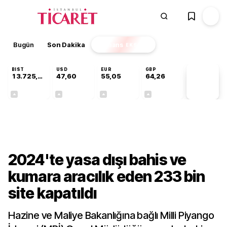
Bugün
Son Dakika
Finans
EKSTRA
BIST
USD
EUR
GBP
13.725,19
47,60
55,05
64,26
PİYASA
VERİLERİ
+0,16%
+0,06%
+0,07%
+0,25%
Gündem
2024'te yasa dışı bahis ve
kumara aracılık eden 233 bin
site kapatıldı
Hazine ve Maliye Bakanlığına bağlı Milli Piyango