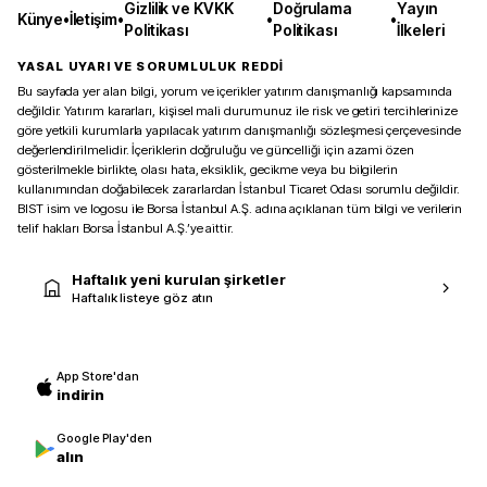
Gizlilik ve KVKK
Doğrulama
Yayın
Künye
•
İletişim
•
•
•
Politikası
Politikası
İlkeleri
YASAL UYARI VE SORUMLULUK REDDİ
Bu sayfada yer alan bilgi, yorum ve içerikler yatırım danışmanlığı kapsamında
değildir. Yatırım kararları, kişisel mali durumunuz ile risk ve getiri tercihlerinize
göre yetkili kurumlarla yapılacak yatırım danışmanlığı sözleşmesi çerçevesinde
değerlendirilmelidir. İçeriklerin doğruluğu ve güncelliği için azami özen
gösterilmekle birlikte, olası hata, eksiklik, gecikme veya bu bilgilerin
kullanımından doğabilecek zararlardan İstanbul Ticaret Odası sorumlu değildir.
BIST isim ve logosu ile Borsa İstanbul A.Ş. adına açıklanan tüm bilgi ve verilerin
telif hakları Borsa İstanbul A.Ş.’ye aittir.
Haftalık yeni kurulan şirketler
Haftalık listeye göz atın
App Store'dan
indirin
Google Play'den
alın