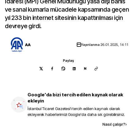
İdaresi (MPİ) Genel Müdürlüğü yasa dışı bahis
ve sanal kumarla mücadele kapsamında geçen
yıl 233 bin internet sitesinin kapattırılması için
devreye girdi.
AA
Yayınlanma
26.01.2025, 14:11
Paylaş
N
Google'da bizi tercih edilen kaynak olarak
ekleyin
İstanbul Ticaret Gazetesi
'i tercih edilen kaynak olarak
ekleyerek haberlerimizi Google'da daha sık görebilirsiniz.
Kaynak ekle
Nasıl çalışır?
›