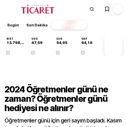
Bugün
Son Dakika
Finans
EKSTRA
BIST
USD
EUR
GBP
13.798,82
47,59
54,95
64,16
PİYASA
VERİLERİ
+0,70%
+0,05%
-0,11%
+0,10%
Gündem
2024 Öğretmenler günü ne
zaman? Öğretmenler günü
hediyesi ne alınır?
Öğretmenler günü için geri sayım başladı. Kasım