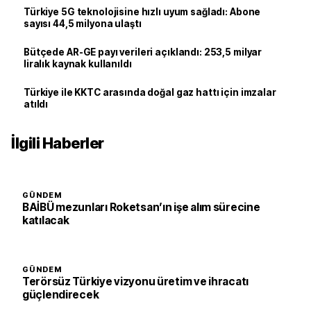
Türkiye 5G teknolojisine hızlı uyum sağladı: Abone
sayısı 44,5 milyona ulaştı
Bütçede AR-GE payı verileri açıklandı: 253,5 milyar
liralık kaynak kullanıldı
Türkiye ile KKTC arasında doğal gaz hattı için imzalar
atıldı
İlgili Haberler
GÜNDEM
BAİBÜ mezunları Roketsan’ın işe alım sürecine
katılacak
GÜNDEM
Terörsüz Türkiye vizyonu üretim ve ihracatı
güçlendirecek