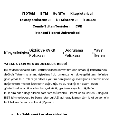
İTOTAM
BTM
SoftITo
Kitap İstanbul
Teknopark İstanbul
İDTM İstanbul
İTOSAM
Cemile Sultan Tesisleri
ICVB
İstanbul Ticaret Üniversitesi
Gizlilik ve KVKK
Doğrulama
Yayın
Künye
•
İletişim
•
•
•
Politikası
Politikası
İlkeleri
YASAL UYARI VE SORUMLULUK REDDİ
Bu sayfada yer alan bilgi, yorum ve içerikler yatırım danışmanlığı kapsamında
değildir. Yatırım kararları, kişisel mali durumunuz ile risk ve getiri tercihlerinize
göre yetkili kurumlarla yapılacak yatırım danışmanlığı sözleşmesi çerçevesinde
değerlendirilmelidir. İçeriklerin doğruluğu ve güncelliği için azami özen
gösterilmekle birlikte, olası hata, eksiklik, gecikme veya bu bilgilerin
kullanımından doğabilecek zararlardan İstanbul Ticaret Odası sorumlu değildir.
BIST isim ve logosu ile Borsa İstanbul A.Ş. adına açıklanan tüm bilgi ve verilerin
telif hakları Borsa İstanbul A.Ş.’ye aittir.
Haftalık yeni kurulan şirketler