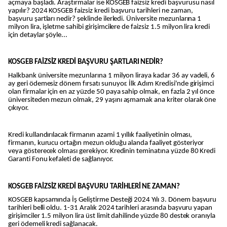
açmaya başladı. Araştırmalar ise KOSGEB faizsiz kredi başvurusu nasıl
yapılır? 2024 KOSGEB faizsiz kredi başvuru tarihleri ne zaman,
başvuru şartları nedir? şeklinde ilerledi. Üniversite mezunlarına 1
milyon lira, işletme sahibi girişimcilere de faizsiz 1.5 milyon lira kredi
için detaylar şöyle...
KOSGEB FAİZSİZ KREDİ BAŞVURU ŞARTLARI NEDİR?
Halkbank üniversite mezunlarına 1 milyon liraya kadar 36 ay vadeli, 6
ay geri ödemesiz dönem fırsatı sunuyor. İlk Adım Kredisi'nde girişimci
olan firmalar için en az yüzde 50 paya sahip olmak, en fazla 2 yıl önce
üniversiteden mezun olmak, 29 yaşını aşmamak ana kriter olarak öne
çıkıyor.
Kredi kullandırılacak firmanın azami 1 yıllık faaliyetinin olması,
firmanın, kurucu ortağın mezun olduğu alanda faaliyet gösteriyor
veya gösterecek olması gerekiyor. Kredinin teminatına yüzde 80 Kredi
Garanti Fonu kefaleti de sağlanıyor.
KOSGEB FAİZSİZ KREDİ BAŞVURU TARİHLERİ NE ZAMAN?
KOSGEB kapsamında İş Geliştirme Desteği 2024 Yılı 3. Dönem başvuru
tarihleri belli oldu. 1-31 Aralık 2024 tarihleri arasında başvuru yapan
girişimciler 1.5 milyon lira üst limit dahilinde yüzde 80 destek oranıyla
geri ödemeli kredi sağlanacak.