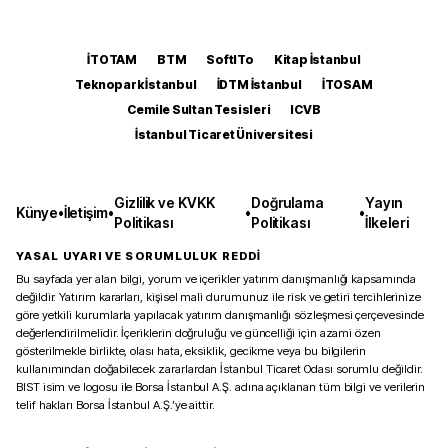
İTOTAM
BTM
SoftITo
Kitap İstanbul
Teknopark İstanbul
İDTM İstanbul
İTOSAM
Cemile Sultan Tesisleri
ICVB
İstanbul Ticaret Üniversitesi
Gizlilik ve KVKK
Doğrulama
Yayın
Künye
•
İletişim
•
•
•
Politikası
Politikası
İlkeleri
YASAL UYARI VE SORUMLULUK REDDİ
Bu sayfada yer alan bilgi, yorum ve içerikler yatırım danışmanlığı kapsamında
değildir. Yatırım kararları, kişisel mali durumunuz ile risk ve getiri tercihlerinize
göre yetkili kurumlarla yapılacak yatırım danışmanlığı sözleşmesi çerçevesinde
değerlendirilmelidir. İçeriklerin doğruluğu ve güncelliği için azami özen
gösterilmekle birlikte, olası hata, eksiklik, gecikme veya bu bilgilerin
kullanımından doğabilecek zararlardan İstanbul Ticaret Odası sorumlu değildir.
BIST isim ve logosu ile Borsa İstanbul A.Ş. adına açıklanan tüm bilgi ve verilerin
telif hakları Borsa İstanbul A.Ş.’ye aittir.