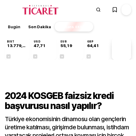
Bugün
Son Dakika
Finans
EKSTRA
BIST
USD
EUR
GBP
13.779,39
47,71
55,19
64,41
PİYASA
VERİLERİ
-0,14%
+0,18%
+0,32%
+0,38%
Gündem
2024 KOSGEB faizsiz kredi
başvurusu nasıl yapılır?
Türkiye ekonomisinin dinamosu olan gençlerin
üretime katılması, girişimde bulunması, istihdam
yaratacak projeleri ortaya koyması için birçok