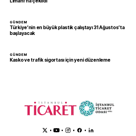
Limanı’na çekildi
GÜNDEM
Türkiye’nin en büyük plastik çalıştayı 31 Ağustos’ta
başlayacak
GÜNDEM
Kasko ve trafik sigortası için yeni düzenleme
•
•
•
•