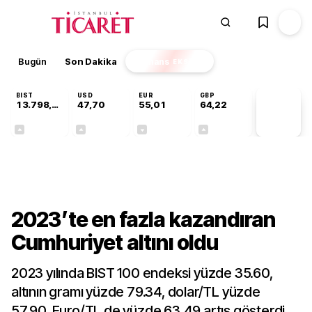
Bugün
Son Dakika
Finans
EKSTRA
BIST
USD
EUR
GBP
13.798,82
47,70
55,01
64,22
PİYASA
VERİLERİ
+0,70%
+0,17%
-0,01%
+0,08%
Sektörel
2023’te en fazla kazandıran
Cumhuriyet altını oldu
2023 yılında BIST 100 endeksi yüzde 35.60,
altının gramı yüzde 79.34, dolar/TL yüzde
57.90, Euro/TL de yüzde 63.49 artış gösterdi.