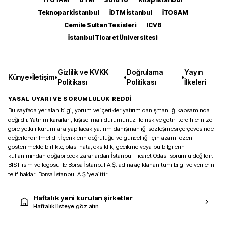
Teknopark İstanbul
İDTM İstanbul
İTOSAM
Cemile Sultan Tesisleri
ICVB
İstanbul Ticaret Üniversitesi
Gizlilik ve KVKK
Doğrulama
Yayın
Künye
•
İletişim
•
•
•
Politikası
Politikası
İlkeleri
YASAL UYARI VE SORUMLULUK REDDİ
Bu sayfada yer alan bilgi, yorum ve içerikler yatırım danışmanlığı kapsamında
değildir. Yatırım kararları, kişisel mali durumunuz ile risk ve getiri tercihlerinize
göre yetkili kurumlarla yapılacak yatırım danışmanlığı sözleşmesi çerçevesinde
değerlendirilmelidir. İçeriklerin doğruluğu ve güncelliği için azami özen
gösterilmekle birlikte, olası hata, eksiklik, gecikme veya bu bilgilerin
kullanımından doğabilecek zararlardan İstanbul Ticaret Odası sorumlu değildir.
BIST isim ve logosu ile Borsa İstanbul A.Ş. adına açıklanan tüm bilgi ve verilerin
telif hakları Borsa İstanbul A.Ş.’ye aittir.
Haftalık yeni kurulan şirketler
Haftalık listeye göz atın