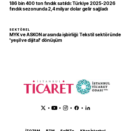
186 bin 400 ton fındık satıldı: Türkiye 2025-2026
fındık sezonunda 2,4 milyar dolar gelir sağladı
SEKTÖREL
MYK ve ASKON arasında işbirliği: Tekstil sektöründe
'yeşil ve dijital' dönüşüm
•
•
•
•
İTOTAM
BTM
SoftITo
Kitap İstanbul