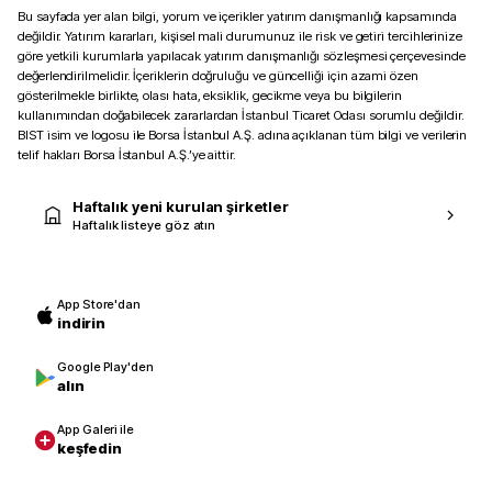
Bu sayfada yer alan bilgi, yorum ve içerikler yatırım danışmanlığı kapsamında
değildir. Yatırım kararları, kişisel mali durumunuz ile risk ve getiri tercihlerinize
göre yetkili kurumlarla yapılacak yatırım danışmanlığı sözleşmesi çerçevesinde
değerlendirilmelidir. İçeriklerin doğruluğu ve güncelliği için azami özen
gösterilmekle birlikte, olası hata, eksiklik, gecikme veya bu bilgilerin
kullanımından doğabilecek zararlardan İstanbul Ticaret Odası sorumlu değildir.
BIST isim ve logosu ile Borsa İstanbul A.Ş. adına açıklanan tüm bilgi ve verilerin
telif hakları Borsa İstanbul A.Ş.’ye aittir.
Haftalık yeni kurulan şirketler
Haftalık listeye göz atın
App Store'dan
indirin
Google Play'den
alın
App Galeri ile
keşfedin