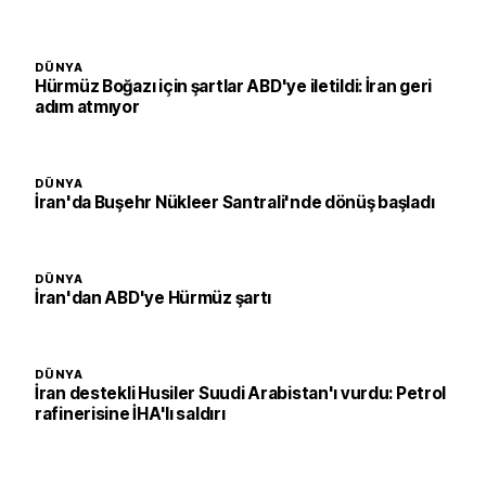
DÜNYA
Hürmüz Boğazı için şartlar ABD'ye iletildi: İran geri
adım atmıyor
DÜNYA
İran'da Buşehr Nükleer Santrali'nde dönüş başladı
DÜNYA
İran'dan ABD'ye Hürmüz şartı
DÜNYA
İran destekli Husiler Suudi Arabistan'ı vurdu: Petrol
rafinerisine İHA'lı saldırı