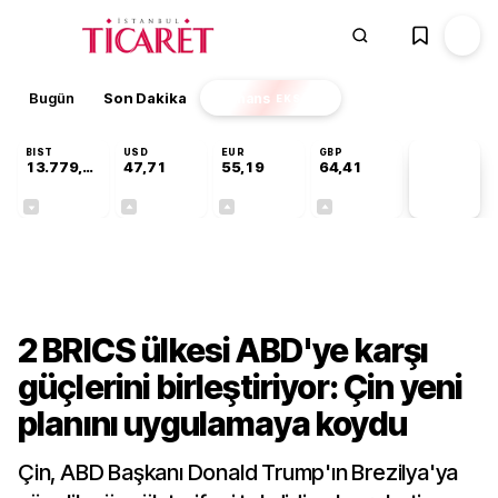
Bugün
Son Dakika
Finans
EKSTRA
BIST
USD
EUR
GBP
13.779,39
47,71
55,19
64,41
PİYASA
VERİLERİ
-0,14%
+0,18%
+0,32%
+0,38%
Dünya
2 BRICS ülkesi ABD'ye karşı
güçlerini birleştiriyor: Çin yeni
planını uygulamaya koydu
Çin, ABD Başkanı Donald Trump'ın Brezilya'ya