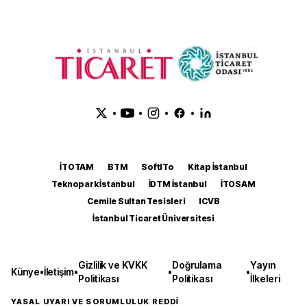
•
•
•
•
İTOTAM
BTM
SoftITo
Kitap İstanbul
Teknopark İstanbul
İDTM İstanbul
İTOSAM
Cemile Sultan Tesisleri
ICVB
İstanbul Ticaret Üniversitesi
Gizlilik ve KVKK
Doğrulama
Yayın
Künye
•
İletişim
•
•
•
Politikası
Politikası
İlkeleri
YASAL UYARI VE SORUMLULUK REDDİ