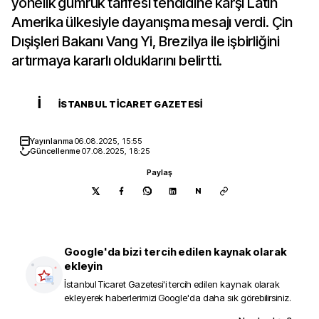
yönelik gümrük tarifesi tehdidine karşı Latin
Amerika ülkesiyle dayanışma mesajı verdi. Çin
Dışişleri Bakanı Vang Yi, Brezilya ile işbirliğini
artırmaya kararlı olduklarını belirtti.
İ
İSTANBUL TICARET GAZETESI
Yayınlanma
06.08.2025, 15:55
Güncellenme
07.08.2025, 18:25
Paylaş
N
Google'da bizi tercih edilen kaynak olarak
ekleyin
İstanbul Ticaret Gazetesi
'i tercih edilen kaynak olarak
ekleyerek haberlerimizi Google'da daha sık görebilirsiniz.