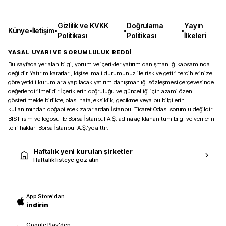
Gizlilik ve KVKK
Doğrulama
Yayın
Künye
•
İletişim
•
•
•
Politikası
Politikası
İlkeleri
YASAL UYARI VE SORUMLULUK REDDİ
Bu sayfada yer alan bilgi, yorum ve içerikler yatırım danışmanlığı kapsamında
değildir. Yatırım kararları, kişisel mali durumunuz ile risk ve getiri tercihlerinize
göre yetkili kurumlarla yapılacak yatırım danışmanlığı sözleşmesi çerçevesinde
değerlendirilmelidir. İçeriklerin doğruluğu ve güncelliği için azami özen
gösterilmekle birlikte, olası hata, eksiklik, gecikme veya bu bilgilerin
kullanımından doğabilecek zararlardan İstanbul Ticaret Odası sorumlu değildir.
BIST isim ve logosu ile Borsa İstanbul A.Ş. adına açıklanan tüm bilgi ve verilerin
telif hakları Borsa İstanbul A.Ş.’ye aittir.
Haftalık yeni kurulan şirketler
Haftalık listeye göz atın
App Store'dan
indirin
Google Play'den