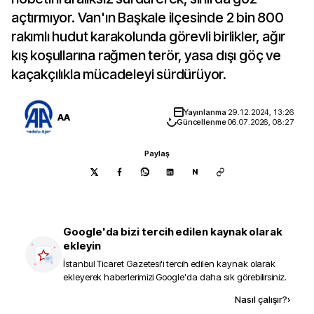
açtırmıyor. Van'ın Başkale ilçesinde 2 bin 800
rakımlı hudut karakolunda görevli birlikler, ağır
kış koşullarına rağmen terör, yasa dışı göç ve
kaçakçılıkla mücadeleyi sürdürüyor.
Yayınlanma
29.12.2024, 13:26
AA
Güncellenme
06.07.2026, 08:27
Paylaş
N
Google'da bizi tercih edilen kaynak olarak
ekleyin
İstanbul Ticaret Gazetesi
'i tercih edilen kaynak olarak
ekleyerek haberlerimizi Google'da daha sık görebilirsiniz.
Kaynak ekle
Nasıl çalışır?
›