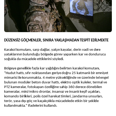
DÜZENSİZ GÖÇMENLER, SINIRA YAKLAŞMADAN TESPİT EDİLMEKTE
Karakol komutanı, sarp dağlar, yalçın kayalar, derin vadi ve dere
yataklarının bulunduğu bölgede görev yaparken kar ve dondurucu
soğukla da mücadele ettiklerini söyledi.
Bölgeye genellikle fazla kar yağdığını belirten karakol komutanı,
"Hudut hattı, sıfır noktasından geriye doğru 25 katmanlı bir emniyet
mimarisi ile korunmakta. 4 metre yüksekliğinde ve üzerinde tel engel
bulunan modüler beton duvar hattı, elektro optik kuleler, termal ve
PTZ kameralar, fotokapan özelliğine sahip 360 derece dönebilen
kameralar, mini/mikro dronlar, insansız ve insanlı keşif uçakları,
komando birlikleri, polis özel harekat timleri, jandarma unsurları,
terör, yasa dışı göç ve kaçakçılıkla mücadelede etkin bir şekilde
kullanılmakta." ifadelerini kullandı.