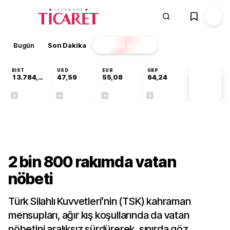
Bugün
Son Dakika
Finans
EKSTRA
BIST
USD
EUR
GBP
13.784,87
47,59
55,08
64,24
PİYASA
VERİLERİ
+0,60%
+0,06%
+0,13%
+0,22%
Gündem
2 bin 800 rakımda vatan
nöbeti
Türk Silahlı Kuvvetleri’nin (TSK) kahraman
mensupları, ağır kış koşullarında da vatan
nöbetini aralıksız sürdürerek, sınırda göz