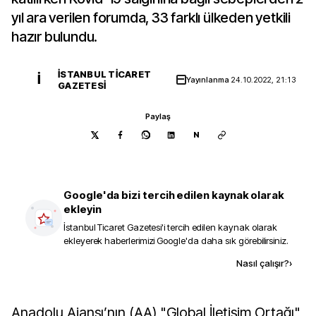
yıl ara verilen forumda, 33 farklı ülkeden yetkili
hazır bulundu.
İSTANBUL TICARET
İ
Yayınlanma
24.10.2022, 21:13
GAZETESI
Paylaş
N
Google'da bizi tercih edilen kaynak olarak
ekleyin
İstanbul Ticaret Gazetesi
'i tercih edilen kaynak olarak
ekleyerek haberlerimizi Google'da daha sık görebilirsiniz.
Kaynak ekle
Nasıl çalışır?
›
Anadolu Ajansı’nın (AA) "Global İletişim Ortağı"