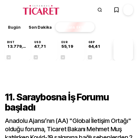
Bugün
Son Dakika
Finans
EKSTRA
BIST
USD
EUR
GBP
13.779,39
47,71
55,19
64,41
PİYASA
VERİLERİ
-0,14%
+0,18%
+0,32%
+0,38%
Gündem
11. Saraybosna İş Forumu
başladı
Anadolu Ajansı’nın (AA) "Global İletişim Ortağı"
olduğu foruma, Ticaret Bakanı Mehmet Muş
katılırken Kovid-19 salgınına bağlı sebeplerden 2