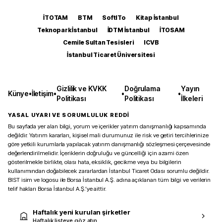
İTOTAM
BTM
SoftITo
Kitap İstanbul
Teknopark İstanbul
İDTM İstanbul
İTOSAM
Cemile Sultan Tesisleri
ICVB
İstanbul Ticaret Üniversitesi
Gizlilik ve KVKK
Doğrulama
Yayın
Künye
•
İletişim
•
•
•
Politikası
Politikası
İlkeleri
YASAL UYARI VE SORUMLULUK REDDİ
Bu sayfada yer alan bilgi, yorum ve içerikler yatırım danışmanlığı kapsamında
değildir. Yatırım kararları, kişisel mali durumunuz ile risk ve getiri tercihlerinize
göre yetkili kurumlarla yapılacak yatırım danışmanlığı sözleşmesi çerçevesinde
değerlendirilmelidir. İçeriklerin doğruluğu ve güncelliği için azami özen
gösterilmekle birlikte, olası hata, eksiklik, gecikme veya bu bilgilerin
kullanımından doğabilecek zararlardan İstanbul Ticaret Odası sorumlu değildir.
BIST isim ve logosu ile Borsa İstanbul A.Ş. adına açıklanan tüm bilgi ve verilerin
telif hakları Borsa İstanbul A.Ş.’ye aittir.
Haftalık yeni kurulan şirketler
Haftalık listeye göz atın