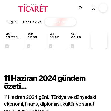
Bugün
Son Dakika
Finans
EKSTRA
BIST
USD
EUR
GBP
13.798,82
47,59
54,97
64,19
PİYASA
VERİLERİ
+0,70%
+0,05%
-0,07%
+0,14%
Gündem
11 Haziran 2024 gündem
özeti…
11 Haziran 2024 günü Türkiye ve dünyadaki
ekonomi, finans, diplomasi, kültür ve sanat
programını takip edin…