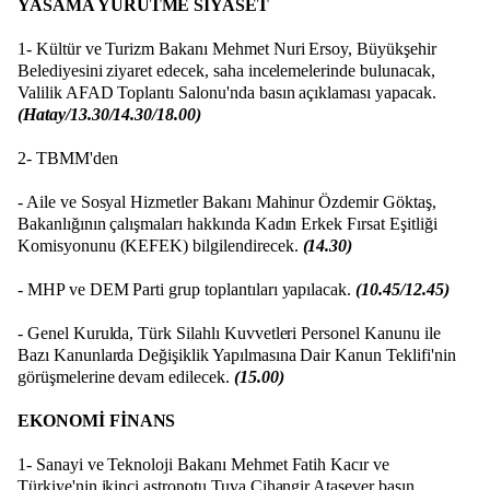
YASAMA YÜRÜTME SİYASET
1- Kültür ve Turizm Bakanı Mehmet Nuri Ersoy, Büyükşehir
Belediyesini ziyaret edecek, saha incelemelerinde bulunacak,
Valilik AFAD Toplantı Salonu'nda basın açıklaması yapacak.
(Hatay/13.30/14.30/18.00)
2- TBMM'den
- Aile ve Sosyal Hizmetler Bakanı Mahinur Özdemir Göktaş,
Bakanlığının çalışmaları hakkında Kadın Erkek Fırsat Eşitliği
Komisyonunu (KEFEK) bilgilendirecek.
(14.30)
- MHP ve DEM Parti grup toplantıları yapılacak.
(10.45/12.45)
- Genel Kurulda, Türk Silahlı Kuvvetleri Personel Kanunu ile
Bazı Kanunlarda Değişiklik Yapılmasına Dair Kanun Teklifi'nin
görüşmelerine devam edilecek.
(15.00)
EKONOMİ FİNANS
1- Sanayi ve Teknoloji Bakanı Mehmet Fatih Kacır ve
Türkiye'nin ikinci astronotu Tuva Cihangir Atasever basın