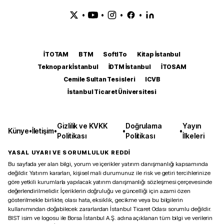
•
•
•
•
İTOTAM
BTM
SoftITo
Kitap İstanbul
Teknopark İstanbul
İDTM İstanbul
İTOSAM
Cemile Sultan Tesisleri
ICVB
İstanbul Ticaret Üniversitesi
Gizlilik ve KVKK
Doğrulama
Yayın
Künye
•
İletişim
•
•
•
Politikası
Politikası
İlkeleri
YASAL UYARI VE SORUMLULUK REDDİ
Bu sayfada yer alan bilgi, yorum ve içerikler yatırım danışmanlığı kapsamında
değildir. Yatırım kararları, kişisel mali durumunuz ile risk ve getiri tercihlerinize
göre yetkili kurumlarla yapılacak yatırım danışmanlığı sözleşmesi çerçevesinde
değerlendirilmelidir. İçeriklerin doğruluğu ve güncelliği için azami özen
gösterilmekle birlikte, olası hata, eksiklik, gecikme veya bu bilgilerin
kullanımından doğabilecek zararlardan İstanbul Ticaret Odası sorumlu değildir.
BIST isim ve logosu ile Borsa İstanbul A.Ş. adına açıklanan tüm bilgi ve verilerin