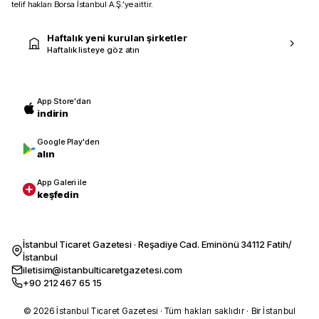
telif hakları Borsa İstanbul A.Ş.’ye aittir.
Haftalık yeni kurulan şirketler
Haftalık listeye göz atın
App Store'dan
indirin
Google Play'den
alın
App Galeri ile
keşfedin
İstanbul Ticaret Gazetesi · Reşadiye Cad. Eminönü 34112 Fatih/
İstanbul
iletisim@istanbulticaretgazetesi.com
+90 212 467 65 15
© 2026 İstanbul Ticaret Gazetesi · Tüm hakları saklıdır · Bir İstanbul