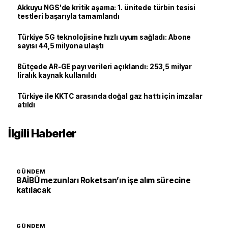
Akkuyu NGS'de kritik aşama: 1. ünitede türbin tesisi
testleri başarıyla tamamlandı
Türkiye 5G teknolojisine hızlı uyum sağladı: Abone
sayısı 44,5 milyona ulaştı
Bütçede AR-GE payı verileri açıklandı: 253,5 milyar
liralık kaynak kullanıldı
Türkiye ile KKTC arasında doğal gaz hattı için imzalar
atıldı
İlgili Haberler
GÜNDEM
BAİBÜ mezunları Roketsan’ın işe alım sürecine
katılacak
GÜNDEM