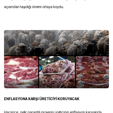
açısından taşıdığı önemi ortaya koydu.
ENFLASYONA KARŞI ÜRETİCİYİ KORUYACAK
Hacıince, gelir garantili projenin üreticinin enflasyon karşısında