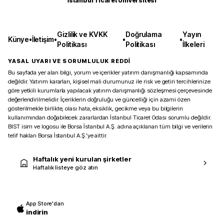
İstanbul Ticaret Üniversitesi
Gizlilik ve KVKK
Doğrulama
Yayın
Künye
•
İletişim
•
•
•
Politikası
Politikası
İlkeleri
YASAL UYARI VE SORUMLULUK REDDİ
Bu sayfada yer alan bilgi, yorum ve içerikler yatırım danışmanlığı kapsamında
değildir. Yatırım kararları, kişisel mali durumunuz ile risk ve getiri tercihlerinize
göre yetkili kurumlarla yapılacak yatırım danışmanlığı sözleşmesi çerçevesinde
değerlendirilmelidir. İçeriklerin doğruluğu ve güncelliği için azami özen
gösterilmekle birlikte, olası hata, eksiklik, gecikme veya bu bilgilerin
kullanımından doğabilecek zararlardan İstanbul Ticaret Odası sorumlu değildir.
BIST isim ve logosu ile Borsa İstanbul A.Ş. adına açıklanan tüm bilgi ve verilerin
telif hakları Borsa İstanbul A.Ş.’ye aittir.
Haftalık yeni kurulan şirketler
Haftalık listeye göz atın
App Store'dan
indirin