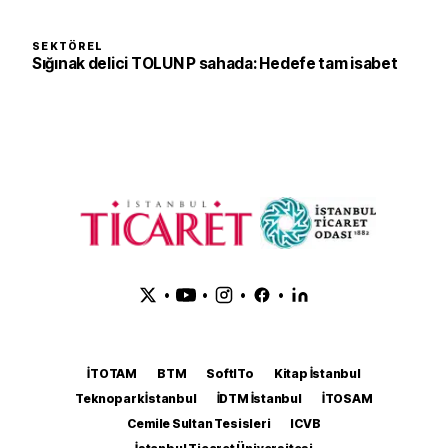
SEKTÖREL
Sığınak delici TOLUN P sahada: Hedefe tam isabet
•
•
•
•
İTOTAM
BTM
SoftITo
Kitap İstanbul
Teknopark İstanbul
İDTM İstanbul
İTOSAM
Cemile Sultan Tesisleri
ICVB