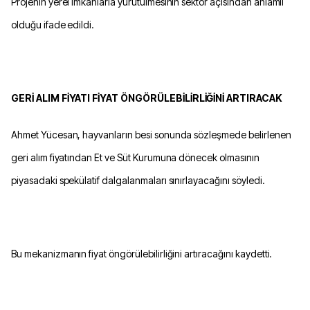
Projenin yerel imkanlarla yürütülmesinin sektör açısından anlamlı
olduğu ifade edildi.
GERİ ALIM FİYATI FİYAT ÖNGÖRÜLEBİLİRLİĞİNİ ARTIRACAK
Ahmet Yücesan, hayvanların besi sonunda sözleşmede belirlenen
geri alım fiyatından Et ve Süt Kurumuna dönecek olmasının
piyasadaki spekülatif dalgalanmaları sınırlayacağını söyledi.
Bu mekanizmanın fiyat öngörülebilirliğini artıracağını kaydetti.