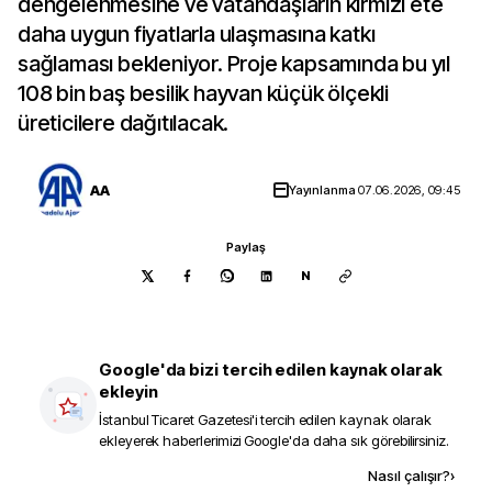
dengelenmesine ve vatandaşların kırmızı ete
daha uygun fiyatlarla ulaşmasına katkı
sağlaması bekleniyor. Proje kapsamında bu yıl
108 bin baş besilik hayvan küçük ölçekli
üreticilere dağıtılacak.
AA
Yayınlanma
07.06.2026, 09:45
Paylaş
N
Google'da bizi tercih edilen kaynak olarak
ekleyin
İstanbul Ticaret Gazetesi
'i tercih edilen kaynak olarak
ekleyerek haberlerimizi Google'da daha sık görebilirsiniz.
Kaynak ekle
Nasıl çalışır?
›