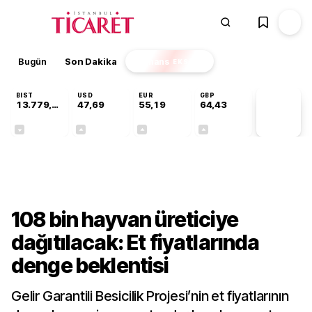
Bugün
Son Dakika
Finans
EKSTRA
BIST
USD
EUR
GBP
13.779,39
47,69
55,19
64,43
PİYASA
VERİLERİ
-0,14%
+0,15%
+0,32%
+0,40%
Sektörel
108 bin hayvan üreticiye
dağıtılacak: Et fiyatlarında
denge beklentisi
Gelir Garantili Besicilik Projesi’nin et fiyatlarının