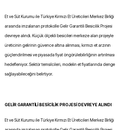
Et ve Süt Kurumu ile Türkiye Kırmızı Et Üreticileri Merkez Birliği
arasında imzalanan protokolle Gelir Garantili Besicilik Projesi
devreye alındı. Küçük ölçekli besicileri merkeze alan projeyle
üreticinin gelirinin güvence altına alınması, kırmızı et arzının
güçlendirilmesi ve piyasada fiyat öngörülebilirliğinin artırılması
hedefleniyor. Sektör temsilcileri, modelin et fiyatlarında denge
sağlayabileceğini belirtiyor.
GELİR GARANTİLİ BESİCİLİK PROJESİ DEVREYE ALINDI
Et ve Süt Kurumu ile Türkiye Kırmızı Et Üreticileri Merkez Birliği
arasında imzalanan protokolle Gelir Garantili Besicilik Projesi