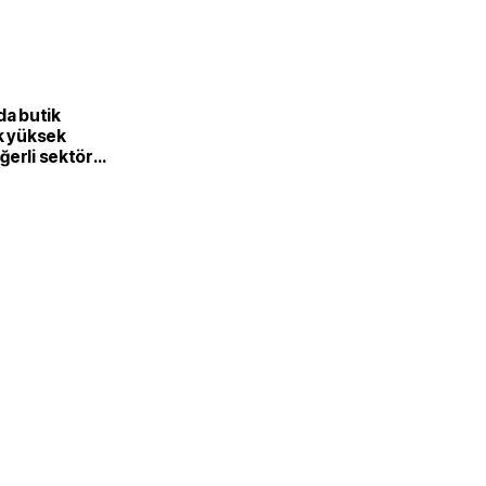
L
da butik
k yüksek
ğerli sektöre
or