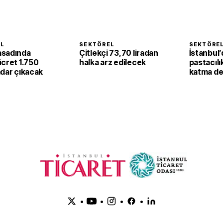
EL
SEKTÖREL
SEKTÖRE
asadında
Çitlekçi 73,70 liradan
İstanbul’
ücret 1.750
halka arz edilecek
pastacılı
adar çıkacak
katma de
dönüşüy
•
•
•
•