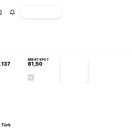
ÜYE
CANLI BORSA
Girişi
omisyonu’nda kabul edildi
KOSGEB’den temiz enerji ve iklim teknolojilerine
BRENTSPOT
.137
81,50
PİYASA
VERİLERİ
-0,07%
-1,55%
+0,00
-1,28
r Türk