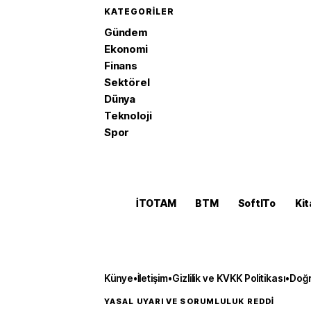
KATEGORILER
Gündem
Ekonomi
Finans
Sektörel
Dünya
Teknoloji
Spor
İTOTAM
BTM
SoftITo
Kit
Künye
•
İletişim
•
Gizlilik ve KVKK Politikası
•
Doğr
YASAL UYARI VE SORUMLULUK REDDİ