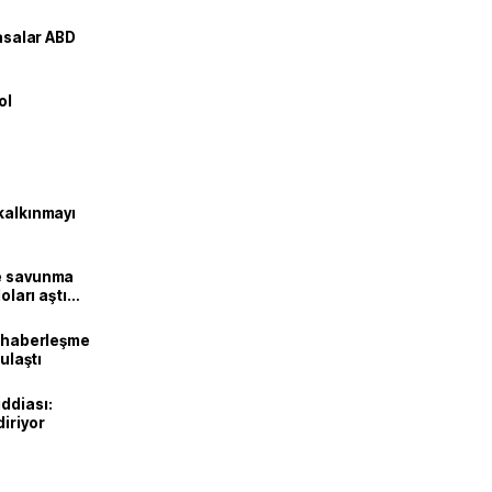
yasalar ABD
ol
kalkınmayı
ne savunma
oları aştı
k haberleşme
 ulaştı
ddiası:
diriyor