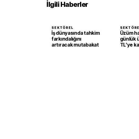
İlgili Haberler
SEKTÖREL
SEKTÖR
İş dünyasında tahkim
Üzüm h
farkındalığını
günlük 
artıracak mutabakat
TL’ye k