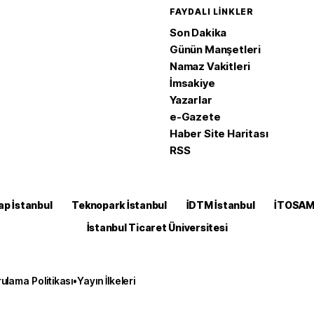
FAYDALI LINKLER
Son Dakika
Günün Manşetleri
Namaz Vakitleri
İmsakiye
Yazarlar
e-Gazete
Haber Site Haritası
RSS
ap İstanbul
Teknopark İstanbul
İDTM İstanbul
İTOSA
İstanbul Ticaret Üniversitesi
ulama Politikası
•
Yayın İlkeleri