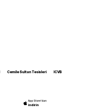
M
Cemile Sultan Tesisleri
ICVB
App Store'dan
indirin