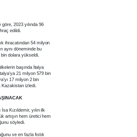
e göre, 2023 yılında 96
hraç edildi.
ık ihracatından 54 milyon
yılın aynı döneminde bu
bin dolara yükseldi.
ülkelerin başında İtalya
İtalya’ya 21 milyon 579 bin
lya’yı 17 milyon 2 bin
 Kazakistan izledi.
AŞINACAK
sa Kızıldemir, yılın ilk
ük artışın hem üretici hem
uğunu söyledi.
duğunu ve en fazla fıstık