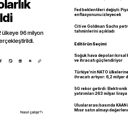
larlık
Fed beklentileri değişti: Pi
ldi
enflasyonunu izleyecek
Citi ve Goldman Sachs petr
tahminlerini açıkladı
82 ülkeye 96 milyon
erçekleştirildi.
Editörün Seçimi
Soğuk hava depoları kırsal 
ve ihracatı güçlendiriyor
N
Türkiye'nin NATO ülkeleri
ihracatı artıyor: 6,2 milyar d
milyar doları aştı
5G rekor getirdi: Elektroni
yatırımları 263 milyar liraya
Kaynak ekle
Uluslararası basında KAAN i
Mısır satın almayı değerlen
Nasıl çalışır?
›
k