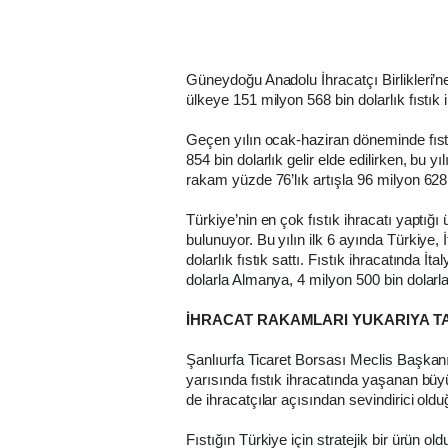
Güneydoğu Anadolu İhracatçı Birlikleri’n
ülkeye 151 milyon 568 bin dolarlık fıstık i
Geçen yılın ocak-haziran döneminde fıst
854 bin dolarlık gelir elde edilirken, bu 
rakam yüzde 76’lık artışla 96 milyon 628 
Türkiye’nin en çok fıstık ihracatı yaptığı 
bulunuyor. Bu yılın ilk 6 ayında Türkiye, 
dolarlık fıstık sattı. Fıstık ihracatında İta
dolarla Almanya, 4 milyon 500 bin dolarla
İHRACAT RAKAMLARI YUKARIYA T
Şanlıurfa Ticaret Borsası Meclis Başkanı İ
yarısında fıstık ihracatında yaşanan büy
de ihracatçılar açısından sevindirici old
Fıstığın Türkiye için stratejik bir ürün ol