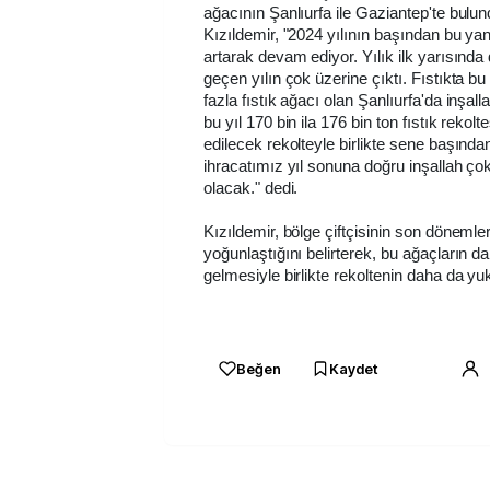
ağacının Şanlıurfa ile Gaziantep'te bulu
Kızıldemir, "2024 yılının başından bu ya
artarak devam ediyor. Yılık ilk yarısında
geçen yılın çok üzerine çıktı. Fıstıkta bu y
fazla fıstık ağacı olan Şanlıurfa'da inşal
bu yıl 170 bin ila 176 bin ton fıstık rekolt
edilecek rekolteyle birlikte sene başında
ihracatımız yıl sonuna doğru inşallah ço
olacak." dedi.
Kızıldemir, bölge çiftçisinin son dönemle
yoğunlaştığını belirterek, bu ağaçların
gelmesiyle birlikte rekoltenin daha da yu
Beğen
Kaydet