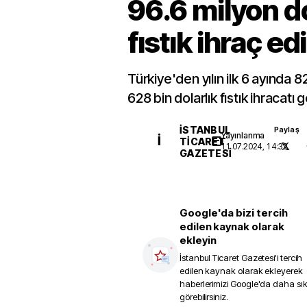
96.6 milyon do
fıstık ihraç edi
Türkiye'den yılın ilk 6 ayında 
628 bin dolarlık fıstık ihracatı g
İSTANBUL
Paylaş
Yayınlanma
İ
TICARET
11.07.2024, 14:32
GAZETESI
Google'da bizi tercih
edilen kaynak olarak
ekleyin
İstanbul Ticaret Gazetesi
'i tercih
edilen kaynak olarak ekleyerek
haberlerimizi Google'da daha sı
görebilirsiniz.