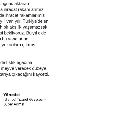
nduğunu aktaran
na ihracat rakamlarımız
 da ihracat rakamlarımız
ıl 'var' yılı, Türkiye'de en
lah bir aksilik yaşamazsak
esi bekliyoruz. Bu yıl elde
n bu yana artan
k yukarılara çıkmış
rde fıstık ağacına
 da meyve verecek düzeye
karıya çıkacağını kaydetti.
Yönetici
İstanbul Ticaret Gazetesi –
Süper Admin