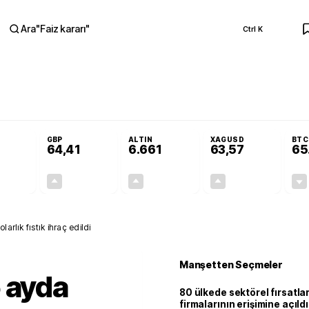
Ara
"
Faiz kararı
"
Ctrl K
RA
nolojilerine yeni destek programı
Terörsüz Türkiye Yasası teklifi Adalet K
GBP
ALTIN
XAGUSD
BTC
64,41
6.661
63,57
65
+0,32%
+0,38%
+2,59%
+3,37%
0,18
0,24
167,96
2,07
arlık fıstık ihraç edildi
Manşetten Seçmeler
 ayda
80 ülkede sektörel fırsatla
firmalarının erişimine açıldı