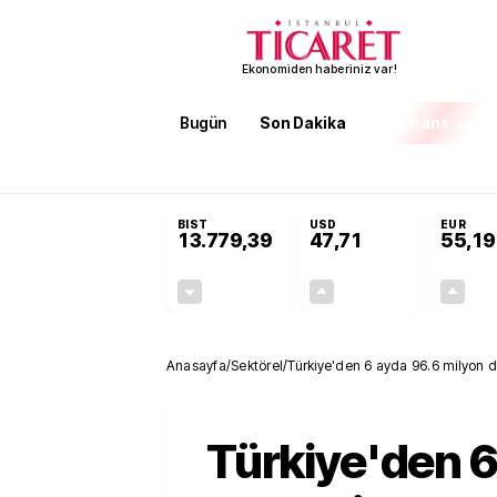
Ekonomiden haberiniz var!
Bugün
Son Dakika
Finans
EKST
SON DAKİKA
KOSGEB’den temiz enerji ve iklim tek
BIST
USD
EUR
13.779,39
47,71
55,19
-0,14%
+0,18%
-19,42
0,09
Anasayfa
/
Sektörel
/
Türkiye'den 6 ayda 96.6 milyon dol
Türkiye'den 6