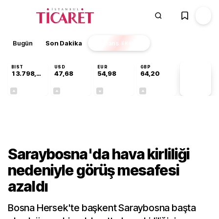
Bugün
Son Dakika
Finans
EKSTRA
BIST
USD
EUR
GBP
13.798,82
47,68
54,98
64,20
PİYASA
VERİLERİ
+0,70%
+0,11%
-0,05%
+0,03%
Dünya
Saraybosna'da hava kirliliği
nedeniyle görüş mesafesi
azaldı
Bosna Hersek'te başkent Saraybosna başta