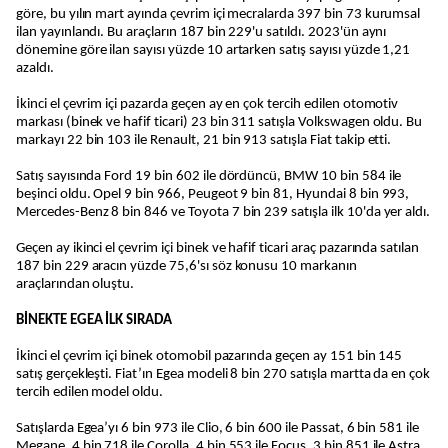
göre, bu yılın mart ayında çevrim içi mecralarda 397 bin 73 kurumsal
ilan yayınlandı. Bu araçların 187 bin 229'u satıldı. 2023'ün aynı
dönemine göre ilan sayısı yüzde 10 artarken satış sayısı yüzde 1,21
azaldı.
İkinci el çevrim içi pazarda geçen ay en çok tercih edilen otomotiv
markası (binek ve hafif ticari) 23 bin 311 satışla Volkswagen oldu. Bu
markayı 22 bin 103 ile Renault, 21 bin 913 satışla Fiat takip etti.
Satış sayısında Ford 19 bin 602 ile dördüncü, BMW 10 bin 584 ile
beşinci oldu. Opel 9 bin 966, Peugeot 9 bin 81, Hyundai 8 bin 993,
Mercedes-Benz 8 bin 846 ve Toyota 7 bin 239 satışla ilk 10'da yer aldı.
Geçen ay ikinci el çevrim içi binek ve hafif ticari araç pazarında satılan
187 bin 229 aracın yüzde 75,6'sı söz konusu 10 markanın
araçlarından oluştu.
BİNEKTE EGEA İLK SIRADA
İkinci el çevrim içi binek otomobil pazarında geçen ay 151 bin 145
satış gerçekleşti. Fiat’ın Egea modeli 8 bin 270 satışla martta da en çok
tercih edilen model oldu.
Satışlarda Egea’yı 6 bin 973 ile Clio, 6 bin 600 ile Passat, 6 bin 581 ile
Megane, 4 bin 718 ile Corolla, 4 bin 553 ile Focus, 3 bin 851 ile Astra