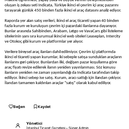
Makine öğrenmesi, yapay zeka ve büyük verinin birleşmesinden
oluşan iş zekası seti Indicata, Türkiye ikinci el çevrim içi araç pazarını
tarayarak günlük 450 binden fazla ikinci el araç datasını analiz ediyor.
Raporda yer alan satış verileri, ikinci el araç ticareti yapan 40 binden
fazla kurum ve kuruluşun çevrim içi pazardaki ilanlarına dayanıyor.
Bunlar arasında Sahibinden, Arabam, Letgo ve VavaCars gibi listeleme
sitelerinin yanı sıra kurumsal ikinci el web siteleri Leaseplan, Intercity
ve Otokoç gibi kurum ve platformlar yer alıyor.
Verilere bireysel araç ilanları dahil edilmiyor. Çevrim içi platformda
ikinci el ticareti yapan kurumlar, iki sebeple satışa sundukları araçların
ilanlarını geri çekiyor. Bunlardan ilki, değişen pazar koşullarına göre
araç fiyatı revize edilerek ilanın yeniden yayınlanması. Söz konusu
ilanların yeniden ne zaman yayınlandığı da Indicata tarafından takip
ediliyor. İkinci sebep ise satış. Kurum, aracı sattığı için ilandan çekiyor.
İlandan tamamen kaldırılan araçlar "satış" olarak kabul ediliyor.
Beğen
Kaydet
Yönetici
İstanbul Ticaret Gazetesi – Süper Admin