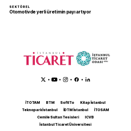
SEKTÖREL
Otomotivde yerli üretimin payı artıyor
•
•
•
•
İTOTAM
BTM
SoftITo
Kitap İstanbul
Teknopark İstanbul
İDTM İstanbul
İTOSAM
Cemile Sultan Tesisleri
ICVB
İstanbul Ticaret Üniversitesi