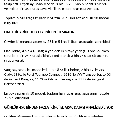
takip etti. Geçen ay BMW 3 Serisi 3 bin 529, BMW 5 Serisi 3 bin 513
ve Polo 3 bin 351 satış sayısıyla ilk 10 model arasında yer aldı.
Toplam binek araç satışlarının yüzde 34,4’ünü söz konusu 10 model
oluşturdu.
HAFİF TİCARİDE DOBLO YENİDEN İLK SIRADA
Çevrim içi pazarda geçen ay 36 bin 84 hafif ticari araç satışı gerçekleşti.
Fiat Doblo, 4 bin 413 satışla yeniden ilk sıraya yerleşti. Ford Tourneo
Courier 4 bin 247 satışla ikinci, Ford Transit 3 bin 946 satışla üçüncü
sırada yer aldı.
Satış sayısında bu modelleri, 3 bin 853 ile Fiorino, 2 bin 17 ile VW
Cady, 1991 ile Ford Tourneo Connect, 1636 ile VW Transporter, 1403
ile Renault Kangoo, 1179 ile Citroen Berlingo ve 1139 ile Peugeot
Partner izledi.
En çok satılan ilk 10 model, toplam hafif ticari araç satışlarının yüzde
72'sini oluşturdu.
GÜNLÜK 450 BİNDEN FAZLA İKİNCİ EL ARAÇ DATASI ANALİZ EDİLİYOR