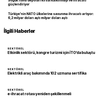
Soğuk hava depoları kırsal kalkınmayı ve ihracatı
güçlendiriyor
Türkiye'nin NATO ülkelerine savunma ihracatı artıyor:
6,2 milyar doları aştı milyar doları aştı
İlgili Haberler
SEKTÖREL
Etkinlik sektörü, kongre turizmi için İTO’da buluştu
SEKTÖREL
Elektrikli araç bakımında 102 uzmana sertifika
SEKTÖREL
e-ihracat rotası yeniden şekillenmeli