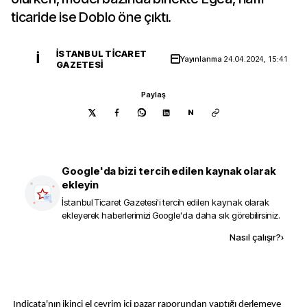
ticaride ise Doblo öne çıktı.
İSTANBUL TICARET
İ
Yayınlanma
24.04.2024, 15:41
GAZETESI
Paylaş
N
Google'da bizi tercih edilen kaynak olarak
ekleyin
İstanbul Ticaret Gazetesi
'i tercih edilen kaynak olarak
ekleyerek haberlerimizi Google'da daha sık görebilirsiniz.
Kaynak ekle
Nasıl çalışır?
›
Indicata'nın ikinci el çevrim içi pazar raporundan yaptığı derlemeye