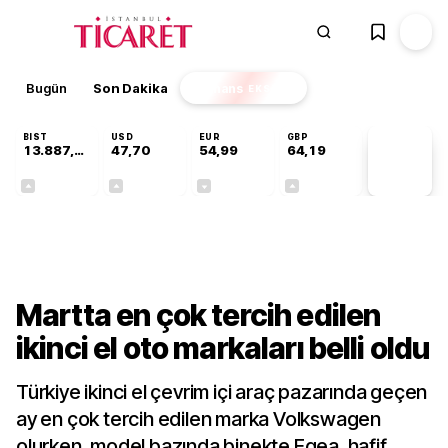
Bugün
Son Dakika
Finans
EKSTRA
BIST
USD
EUR
GBP
13.887,29
47,70
54,99
64,19
PİYASA
VERİLERİ
+0,64%
+0,17%
-0,04%
+0,03%
Sektörel
Martta en çok tercih edilen
ikinci el oto markaları belli oldu
Türkiye ikinci el çevrim içi araç pazarında geçen
ay en çok tercih edilen marka Volkswagen
olurken, model bazında binekte Egea, hafif