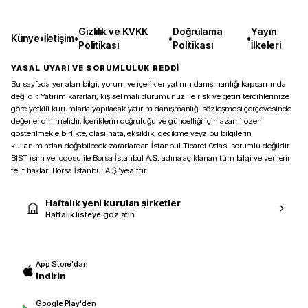
Gizlilik ve KVKK
Doğrulama
Yayın
Künye
•
İletişim
•
•
•
Politikası
Politikası
İlkeleri
YASAL UYARI VE SORUMLULUK REDDİ
Bu sayfada yer alan bilgi, yorum ve içerikler yatırım danışmanlığı kapsamında
değildir. Yatırım kararları, kişisel mali durumunuz ile risk ve getiri tercihlerinize
göre yetkili kurumlarla yapılacak yatırım danışmanlığı sözleşmesi çerçevesinde
değerlendirilmelidir. İçeriklerin doğruluğu ve güncelliği için azami özen
gösterilmekle birlikte, olası hata, eksiklik, gecikme veya bu bilgilerin
kullanımından doğabilecek zararlardan İstanbul Ticaret Odası sorumlu değildir.
BIST isim ve logosu ile Borsa İstanbul A.Ş. adına açıklanan tüm bilgi ve verilerin
telif hakları Borsa İstanbul A.Ş.’ye aittir.
Haftalık yeni kurulan şirketler
Haftalık listeye göz atın
App Store'dan
indirin
Google Play'den