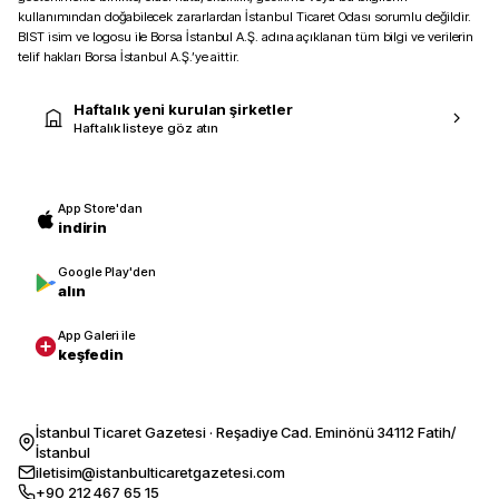
kullanımından doğabilecek zararlardan İstanbul Ticaret Odası sorumlu değildir.
BIST isim ve logosu ile Borsa İstanbul A.Ş. adına açıklanan tüm bilgi ve verilerin
telif hakları Borsa İstanbul A.Ş.’ye aittir.
Haftalık yeni kurulan şirketler
Haftalık listeye göz atın
App Store'dan
indirin
Google Play'den
alın
App Galeri ile
keşfedin
İstanbul Ticaret Gazetesi · Reşadiye Cad. Eminönü 34112 Fatih/
İstanbul
iletisim@istanbulticaretgazetesi.com
+90 212 467 65 15