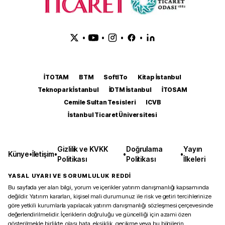
•
•
•
•
İTOTAM
BTM
SoftITo
Kitap İstanbul
Teknopark İstanbul
İDTM İstanbul
İTOSAM
Cemile Sultan Tesisleri
ICVB
İstanbul Ticaret Üniversitesi
Gizlilik ve KVKK
Doğrulama
Yayın
Künye
•
İletişim
•
•
•
Politikası
Politikası
İlkeleri
YASAL UYARI VE SORUMLULUK REDDİ
Bu sayfada yer alan bilgi, yorum ve içerikler yatırım danışmanlığı kapsamında
değildir. Yatırım kararları, kişisel mali durumunuz ile risk ve getiri tercihlerinize
göre yetkili kurumlarla yapılacak yatırım danışmanlığı sözleşmesi çerçevesinde
değerlendirilmelidir. İçeriklerin doğruluğu ve güncelliği için azami özen
gösterilmekle birlikte, olası hata, eksiklik, gecikme veya bu bilgilerin