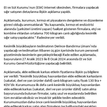
Et ve Süt Kurumu’nun (ESK) internet sitesinden, firmalara yapılacak
sığır satışının detaylarına ilişkin açıklama yapıldı.
Açıklamada, kurumun, kırmızı et piyasalarını dengeleme ve düzenleme
görevi olduğu anımsatılarak "Bu kapsamda, kırmızı et endüstrisi
alanında (şarküteri üretimi yapan) faaliyet gösteren firmalara, etçi ve
kombine ırklardan ortalama 700 kilogram canlı ağırlığında kesimlik
sığır satışı yapılacaktır." ifadesine yer verildi.
Kesimlik büyükbaşların teslimatının Derince-Bandırma Limanı’nda
yapılacağı ve teslimattan itibaren üç gün içerisinde kurum personeli
gözetiminde kesimlerin gerçekleştirileceği ifade edilen açıklamada,
başvuruların 27 Aralık 2023 ile 8 Ocak 2024 arasında Et ve Süt
Kurumu Genel Müdürlüğüne yapılacağı belirtildi.
Açıklamada, elde edilecek karkas etlerin fiyatlarına ilişkin şu bilgilere
yer verildi: "Kesimlik büyükbaş hayvanlardan elde edilecek karkasların
(sakatat, deri ve yan ürünler dahil) canlı kilogram satış fiyatı 130 lira +
KDV’dir. Kurumumuza ilk defa canlı kesimlik büyükbaş hayvanlardan
elde edilecek karkas (sakatat, deri ve yan ürünler dâhil) satın alma
başvurusunda bulunan firmalar, satış usul ve esaslarında belirtilen
tüm evrakları eksiksiz ve imzalı bir şekilde teslim edecektir.
Kurumumuzdan daha önce canlı kesimlik büyükbaş hayvanlardan
elde edilecek karkas satın alan firmaların ise halihazırdaki evrakları