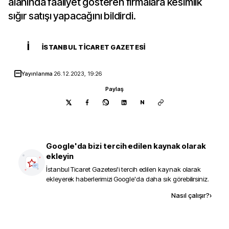
alanında faaliyet gösteren firmalara kesimlik
sığır satışı yapacağını bildirdi.
İ
İSTANBUL TICARET GAZETESI
Yayınlanma
26.12.2023, 19:26
Paylaş
N
Google'da bizi tercih edilen kaynak olarak
ekleyin
İstanbul Ticaret Gazetesi
'i tercih edilen kaynak olarak
ekleyerek haberlerimizi Google'da daha sık görebilirsiniz.
Kaynak ekle
Nasıl çalışır?
›