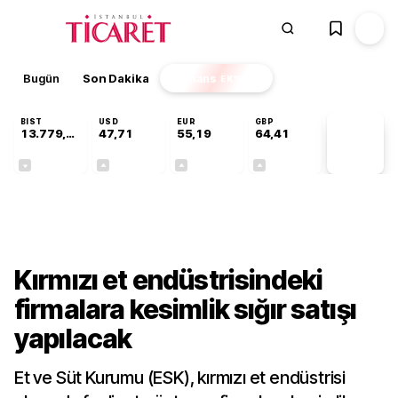
Bugün
Son Dakika
Finans
EKSTRA
BIST
USD
EUR
GBP
13.779,39
47,71
55,19
64,41
PİYASA
VERİLERİ
-0,14%
+0,18%
+0,32%
+0,38%
Sektörel
Kırmızı et endüstrisindeki
firmalara kesimlik sığır satışı
yapılacak
Et ve Süt Kurumu (ESK), kırmızı et endüstrisi