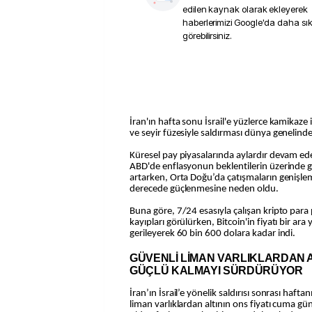
edilen kaynak olarak ekleyerek
haberlerimizi Google'da daha sı
görebilirsiniz.
İran'ın hafta sonu İsrail'e yüzlerce kamikaze i
ve seyir füzesiyle saldırması dünya genelinde 
Küresel pay piyasalarında aylardır devam ede
ABD'de enflasyonun beklentilerin üzerinde ge
artarken, Orta Doğu’da çatışmaların genişleme
derecede güçlenmesine neden oldu.
Buna göre, 7/24 esasıyla çalışan kripto para 
kayıpları görülürken, Bitcoin'in fiyatı bir ara
gerileyerek 60 bin 600 dolara kadar indi.
GÜVENLİ LİMAN VARLIKLARDAN 
GÜÇLÜ KALMAYI SÜRDÜRÜYOR
İran’ın İsrail’e yönelik saldırısı sonrası haft
liman varlıklardan altının ons fiyatı cuma g