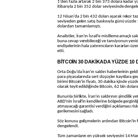
1'den fazla artarak 2 bin 373 dolara kadar 
itibarıyla 2 bin 352 dolar seviyesinde dengel
12 Nisan’da 2 bin 432 doları aşarak rekor taz
seviyeden gelen satış baskısıyla günü yüzde 1
dolardan tamamlamıştı.
Analistler, İran'ın İsrail'e misilleme amaçlı sal
buna cevap verebileceği ve tansiyonun yenid
endişelerinin hala yatırımcıların kararları üz
etti.
BİTCOİN 30 DAKİKADA YÜZDE 10
Orta Doğu'da İran'ın saldırı haberlerinin geldi
para piyasalarında sert düşüşler kayıtlara g
birimi Bitcoin'in fiyatı, 30 dakika içinde yüzd
olarak teyit edildiğinde Bitcoin, 62 bin dolar
Bununla birlikte, İran'ın saldırının şimdilik y
ABD'nin İsrail'in kendilerine bölgede gerginl
atmayacağı garantisi verdiğini açıklaması risk a
gerilemesini sağladı.
Söz konusu gelişmelerin ardından Bitcoin'in f
dengelendi.
Tüm zamanların en yüksek seviyesini 14 Mart