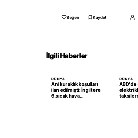
Beğen
Kaydet
İlgili Haberler
DÜNYA
DÜNYA
Ani kuraklık koşulları
ABD'de 
ilan edilmişti: İngiltere
elektrik
6.sıcak hava
taksiler
dalgasının etkisine
yatırımı
girecek