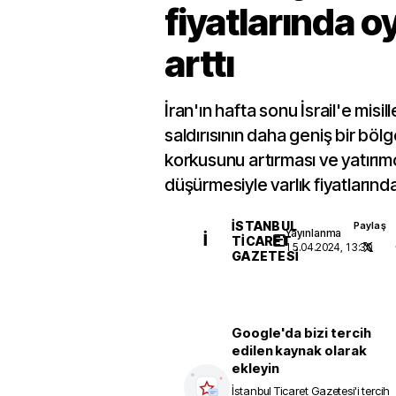
fiyatlarında o
arttı
İran'ın hafta sonu İsrail'e misi
saldırısının daha geniş bir böl
korkusunu artırması ve yatırımcı
düşürmesiyle varlık fiyatlarında
İSTANBUL
Paylaş
Yayınlanma
İ
TICARET
15.04.2024, 13:30
GAZETESI
Google'da bizi tercih
edilen kaynak olarak
ekleyin
İstanbul Ticaret Gazetesi
'i tercih