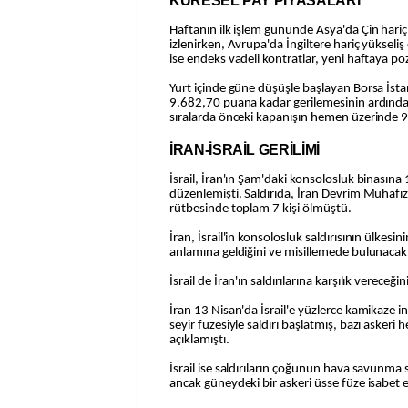
KÜRESEL PAY PİYASALARI
Haftanın ilk işlem gününde Asya'da Çin hariç sa
izlenirken, Avrupa'da İngiltere hariç yükseliş
ise endeks vadeli kontratlar, yeni haftaya pozi
Yurt içinde güne düşüşle başlayan Borsa İst
9.682,70 puana kadar gerilemesinin ardından k
sıralarda önceki kapanışın hemen üzerinde
İRAN-İSRAİL GERİLİMİ
İsrail, İran'ın Şam'daki konsolosluk binasına 
düzenlemişti. Saldırıda, İran Devrim Muhafız
rütbesinde toplam 7 kişi ölmüştü.
İran, İsrail'in konsolosluk saldırısının ülkesin
anlamına geldiğini ve misillemede bulunacak
İsrail de İran'ın saldırılarına karşılık vereceğini
İran 13 Nisan'da İsrail'e yüzlerce kamikaze in
seyir füzesiyle saldırı başlatmış, bazı askeri
açıklamıştı.
İsrail ise saldırıların çoğunun hava savunma 
ancak güneydeki bir askeri üsse füze isabet et