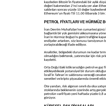
kaydeden Bitcoin'in fiyatındaki bir aylık düş
değeri bakımından 2'nci sırada yer alan Ethe
saldırıları sonrası yüzde 10 değer kaybederek 
Ethereum’un fiyatı TSİ 11.00 itibarıyla 3 bi
PETROL FİYATLARI VE HÜRMÜZ B
İran Devrim Muhafızları'nın cumartesi günü İsr
bağlantılı bir yük gemisini alıkoymasına yöne
İran'ın Hürmüz Boğazı'nı gemi trafiğine kap
endişeler artarken, söz konusu tansiyonun bi
zorlaştırabileceği ifade ediliyor.
Analistler, bölgedeki durumun ne kadar tırm
olmadığını belirterek, yatırımcılar için risk p
kaydetti.
Orta Doğu'daki istikrarsızlığın petrol ve gaz 
etkileyebilecek potansiyel bir durum olduğun
İsrail’in Tahran’ın saldırısına vereceği cevabın 
senetleri ve kripto piyasalarında önemli etkisi
Öte yandan, risk algınsın sınırlı da olsa yatı
stoklarında beklenenin üzerinde artış gerçek
petrolün varil fiyatı yeni haftada yüzde 0,8 
görüyor.