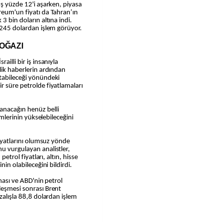
üş yüzde 12'i aşarken, piyasa
reum'un fiyatı da Tahran’ın
3 bin doların altına indi.
n 245 dolardan işlem görüyor.
OĞAZI
ailli bir iş insanıyla
lik haberlerin ardından
atabileceği yönündeki
r süre petrolde fiyatlamaları
anacağın henüz belli
rimlerinin yükselebileceğini
fiyatlarını olumsuz yönde
u vurgulayan analistler,
petrol fiyatları, altın, hisse
nin olabileceğini bildirdi.
şması ve ABD'nin petrol
leşmesi sonrası Brent
azalışla 88,8 dolardan işlem