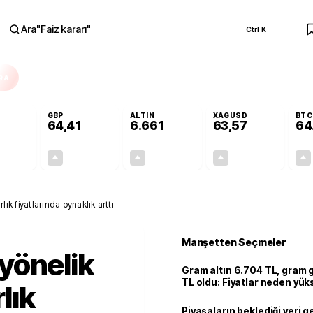
Ara
"
Faiz kararı
"
Ctrl K
RA
GBP
ALTIN
XAGUSD
BTC
64,41
6.661
63,57
64
+0,32%
+0,38%
+2,59%
+3,37%
0,18
0,24
167,96
2,07
arlık fiyatlarında oynaklık arttı
Manşetten Seçmeler
e yönelik
Gram altın 6.704 TL, gram
TL oldu: Fiyatlar neden yük
rlık
Piyasaların beklediği veri g