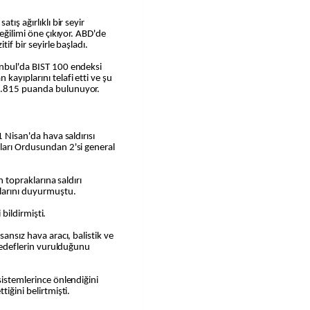
tış ağırlıklı bir seyir
 eğilimi öne çıkıyor. ABD'de
tif bir seyirle başladı.
anbul'da BIST 100 endeksi
ayıplarını telafi etti ve şu
 9.815 puanda bulunuyor.
1 Nisan'da hava saldırısı
ları Ordusundan 2'si general
in topraklarına saldırı
larını duyurmuştu.
 bildirmişti.
sansız hava aracı, balistik ve
 hedeflerin vurulduğunu
sistemlerince önlendiğini
tiğini belirtmişti.