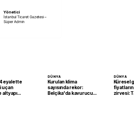
Yönetici
İstanbul Ticaret Gazetesi –
Süper Admin
DÜNYA
DÜNYA
4 eyalette
Kurulan klima
Küresel 
li uçan
sayısında rekor:
fiyatların
e altyapı
Belçika'da kavurucu
zirvesi: 
sıcaklar klima
fiyatları
satışlarını artırdı
yukarı ta