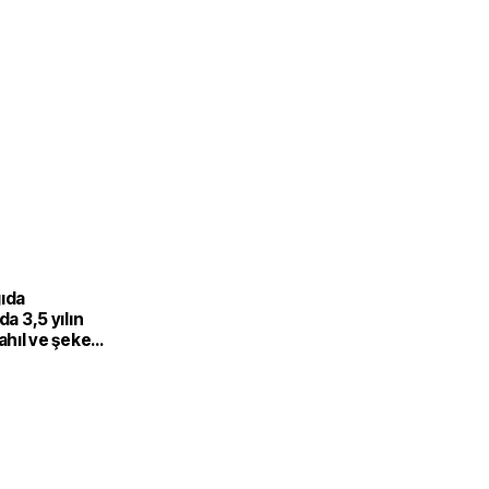
gıda
da 3,5 yılın
Tahıl ve şeker
 endeksi
şıdı