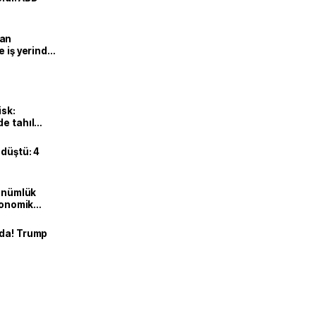
man
e iş yerinde
isk:
e tahıl
 düştü: 4
dönümlük
ekonomik
nda! Trump