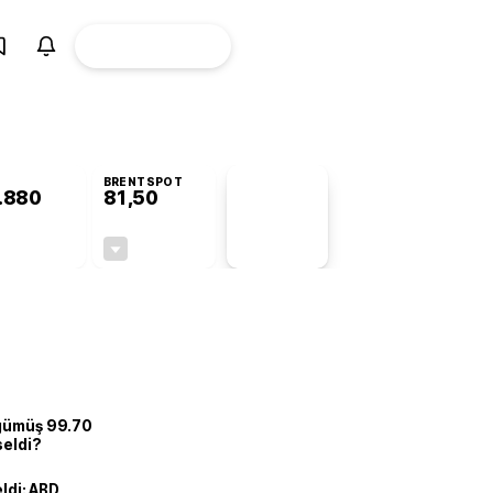
ÜYE
CANLI BORSA
Girişi
BRENTSPOT
.880
81,50
PİYASA
VERİLERİ
+0,82%
-1,55%
+0,00
-1,28
 gümüş 99.70
seldi?
eldi: ABD