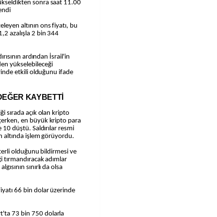
yükseldikten sonra saat 11.00
endi
eleyen altının ons fiyatı, bu
,2 azalışla 2 bin 344
dırısının ardından İsrail'in
en yükselebileceği
erinde etkili olduğunu ifade
 DEĞER KAYBETTİ
ği sırada açık olan kripto
eçerken, en büyük kripto para
e 10 düştü. Saldırılar resmi
ın altında işlem görüyordu.
eterli olduğunu bildirmesi ve
iği tırmandıracak adımlar
lgısının sınırlı da olsa
iyatı 66 bin dolar üzerinde
'ta 73 bin 750 dolarla