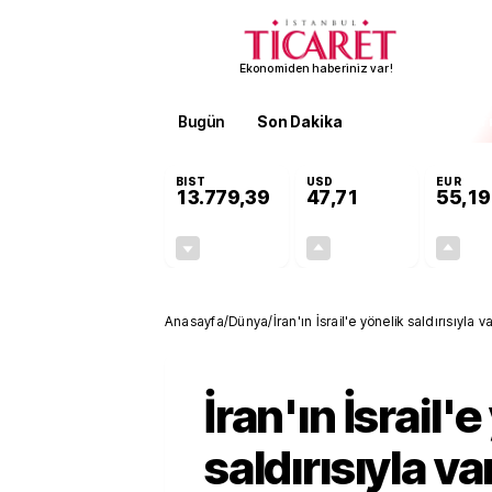
Ekonomiden haberiniz var!
Bugün
Son Dakika
Finans
EKST
BIST
USD
EUR
13.779,39
47,71
55,19
-0,14%
+0,18%
-19,42
0,09
Anasayfa
/
Dünya
/
İran'ın İsrail'e yönelik saldırısıyla v
İran'ın İsrail'
saldırısıyla va