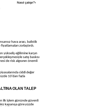
Nasıl çalışır?
›
k
nsansız hava aracı, balistik
fiyatlamaları zorlaştırdı.
n yükseliş eğilimine karşın
rçekleşmesiyle satış baskısı
si de risk algısının önemli
piyasalarında ciddi değer
 yüzde 10'dan fazla
ALTINA OLAN TALEP
anın ilk işlem gününde güvenli
ünkü kapanışa göre yüzde