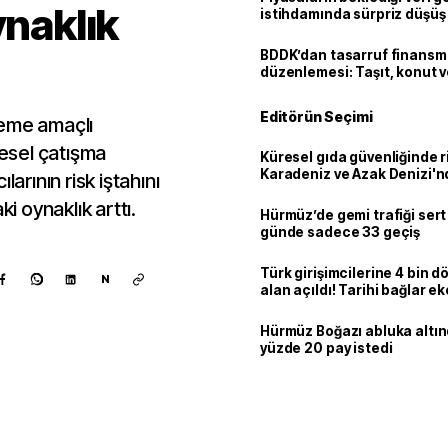
ynaklık
istihdamında sürpriz düşüş
BDDK’dan tasarruf finans
düzenlemesi: Taşıt, konut v
limitler değişti
Editörün Seçimi
lleme amaçlı
gesel çatışma
Küresel gıda güvenliğinde r
Karadeniz ve Azak Denizi'nd
larının risk iştahını
trafiği sekteye uğradı
ki oynaklık arttı.
Hürmüz’de gemi trafiği sert
günde sadece 33 geçiş
Türk girişimcilerine 4 bin 
N
alan açıldı! Tarihi bağlar 
ortaklığa dönüşüyor
Hürmüz Boğazı abluka altı
yüzde 20 pay istedi
Kaynak ekle