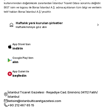
kullanımından doğabilecek zararlardan İstanbul Ticaret Odası sorumlu değildir.
BIST isim ve logosu ile Borsa İstanbul A.Ş. adına açıklanan tüm bilgi ve verilerin
telif hakları Borsa İstanbul A.Ş.’ye aittir.
Haftalık yeni kurulan şirketler
Haftalık listeye göz atın
App Store'dan
indirin
Google Play'den
alın
App Galeri ile
keşfedin
İstanbul Ticaret Gazetesi · Reşadiye Cad. Eminönü 34112 Fatih/
İstanbul
iletisim@istanbulticaretgazetesi.com
+90 212 467 65 15