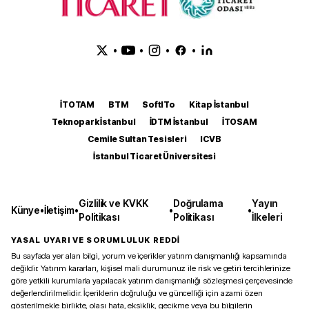
•
•
•
•
İTOTAM
BTM
SoftITo
Kitap İstanbul
Teknopark İstanbul
İDTM İstanbul
İTOSAM
Cemile Sultan Tesisleri
ICVB
İstanbul Ticaret Üniversitesi
Gizlilik ve KVKK
Doğrulama
Yayın
Künye
•
İletişim
•
•
•
Politikası
Politikası
İlkeleri
YASAL UYARI VE SORUMLULUK REDDİ
Bu sayfada yer alan bilgi, yorum ve içerikler yatırım danışmanlığı kapsamında
değildir. Yatırım kararları, kişisel mali durumunuz ile risk ve getiri tercihlerinize
göre yetkili kurumlarla yapılacak yatırım danışmanlığı sözleşmesi çerçevesinde
değerlendirilmelidir. İçeriklerin doğruluğu ve güncelliği için azami özen
gösterilmekle birlikte, olası hata, eksiklik, gecikme veya bu bilgilerin