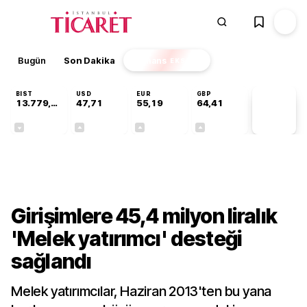
Bugün
Son Dakika
Finans
EKSTRA
BIST
USD
EUR
GBP
13.779,39
47,71
55,19
64,41
PİYASA
VERİLERİ
-0,14%
+0,18%
+0,32%
+0,38%
Sektörel
Girişimlere 45,4 milyon liralık
'Melek yatırımcı' desteği
sağlandı
Melek yatırımcılar, Haziran 2013'ten bu yana