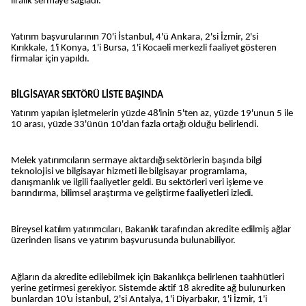
liralık sermaye sağladı.
Yatırım başvurularının 70'i İstanbul, 4'ü Ankara, 2'si İzmir, 2'si
Kırıkkale, 1'i Konya, 1'i Bursa, 1'i Kocaeli merkezli faaliyet gösteren
firmalar için yapıldı.
BİLGİSAYAR SEKTÖRÜ LİSTE BAŞINDA
Yatırım yapılan işletmelerin yüzde 48'inin 5'ten az, yüzde 19'unun 5 ile
10 arası, yüzde 33'ünün 10'dan fazla ortağı olduğu belirlendi.
Melek yatırımcıların sermaye aktardığı sektörlerin başında bilgi
teknolojisi ve bilgisayar hizmeti ile bilgisayar programlama,
danışmanlık ve ilgili faaliyetler geldi. Bu sektörleri veri işleme ve
barındırma, bilimsel araştırma ve geliştirme faaliyetleri izledi.
Bireysel katılım yatırımcıları, Bakanlık tarafından akredite edilmiş ağlar
üzerinden lisans ve yatırım başvurusunda bulunabiliyor.
Ağların da akredite edilebilmek için Bakanlıkça belirlenen taahhütleri
yerine getirmesi gerekiyor. Sistemde aktif 18 akredite ağ bulunurken
bunlardan 10'u İstanbul, 2'si Antalya, 1'i Diyarbakır, 1'i İzmir, 1'i