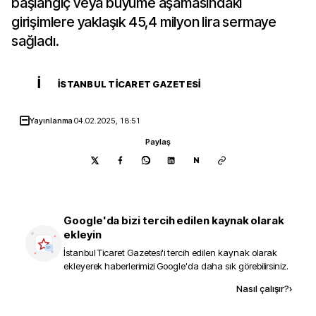
başlangıç veya büyüme aşamasındaki
girişimlere yaklaşık 45,4 milyon lira sermaye
sağladı.
İ
İSTANBUL TICARET GAZETESI
Yayınlanma
04.02.2025, 18:51
Paylaş
N
Google'da bizi tercih edilen kaynak olarak
ekleyin
İstanbul Ticaret Gazetesi
'i tercih edilen kaynak olarak
ekleyerek haberlerimizi Google'da daha sık görebilirsiniz.
Kaynak ekle
Nasıl çalışır?
›