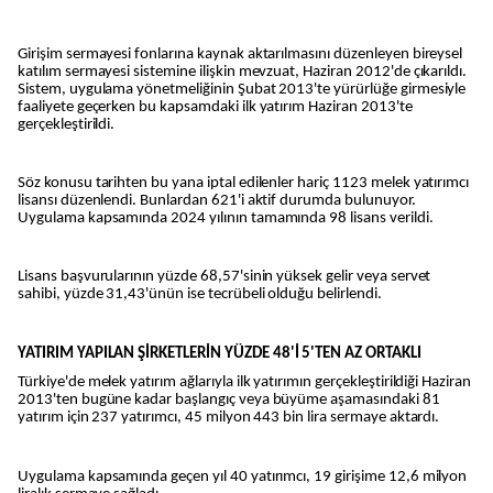
Girişim sermayesi fonlarına kaynak aktarılmasını düzenleyen bireysel
katılım sermayesi sistemine ilişkin mevzuat, Haziran 2012'de çıkarıldı.
Sistem, uygulama yönetmeliğinin Şubat 2013'te yürürlüğe girmesiyle
faaliyete geçerken bu kapsamdaki ilk yatırım Haziran 2013'te
gerçekleştirildi.
Söz konusu tarihten bu yana iptal edilenler hariç 1123 melek yatırımcı
lisansı düzenlendi. Bunlardan 621'i aktif durumda bulunuyor.
Uygulama kapsamında 2024 yılının tamamında 98 lisans verildi.
Lisans başvurularının yüzde 68,57'sinin yüksek gelir veya servet
sahibi, yüzde 31,43'ünün ise tecrübeli olduğu belirlendi.
YATIRIM YAPILAN ŞİRKETLERİN YÜZDE 48'İ 5'TEN AZ ORTAKLI
Türkiye'de melek yatırım ağlarıyla ilk yatırımın gerçekleştirildiği Haziran
2013'ten bugüne kadar başlangıç veya büyüme aşamasındaki 81
yatırım için 237 yatırımcı, 45 milyon 443 bin lira sermaye aktardı.
Uygulama kapsamında geçen yıl 40 yatırımcı, 19 girişime 12,6 milyon