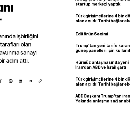
ını
startup merkezi yaptık
r
Türk girişimcilerine 4 bin 
alan açıldı! Tarihi bağlar 
ortaklığa dönüşüyor
Editörün Seçimi
nında işbirliğini
rafları olan
Trump’tan yeni tarife kararı
güneş panelleri için kullan
 savunma sanayi
yüzde 15 vergi
ir adım attı.
Hürmüz anlaşmasında yeni
İran’dan ABD ve İsrail şartı
Türk girişimcilerine 4 bin 
N
alan açıldı! Tarihi bağlar 
ortaklığa dönüşüyor
ABD Başkanı Trump'tan İran
Yakında anlaşma sağlanabil
Kaynak ekle