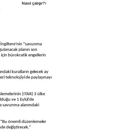
Nasıl çalışır?
›
k
İngiltere'nin "savunma
ygulanacak planın son
için bürokratik engellerin
ndaki kuralların gelecek ay
keri teknolojiyi de paylaşmayı
lemelerinin (ITAR) 3 ülke
olduğu ve 1 Eylül'de
la savunma alanındaki
 "Bu önemli düzenlemeler
inde değiştirecek."