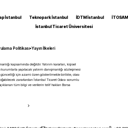
ap İstanbul
Teknopark İstanbul
İDTM İstanbul
İTOSA
İstanbul Ticaret Üniversitesi
ulama Politikası
•
Yayın İlkeleri
anlığı kapsamında değildir. Yatırım kararları, kişisel
ili kurumlarla yapılacak yatırım danışmanlığı sözleşmesi
 güncelliği için azami özen gösterilmekle birlikte, olası
doğabilecek zararlardan İstanbul Ticaret Odası sorumlu
çıklanan tüm bilgi ve verilerin telif hakları Borsa