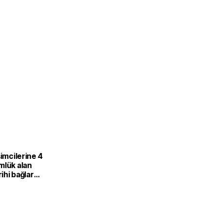
şimcilerine 4
mlük alan
rihi bağlar
 ortaklığa
or