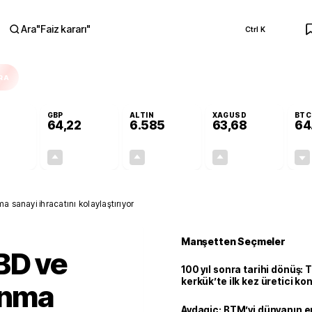
Ara
"
Faiz kararı
"
Ctrl K
RA
GBP
ALTIN
XAGUSD
BTC
64,22
6.585
63,68
64
+0,00%
+0,07%
+1,42%
+3,54%
0,00
0,05
92,23
2,18
a sanayi ihracatını kolaylaştırıyor
Manşetten Seçmeler
BD ve
100 yıl sonra tarihi dönüş: 
kerkük’te ilk kez üretici k
unma
Avdagiç: BTM’yi dünyanın en 