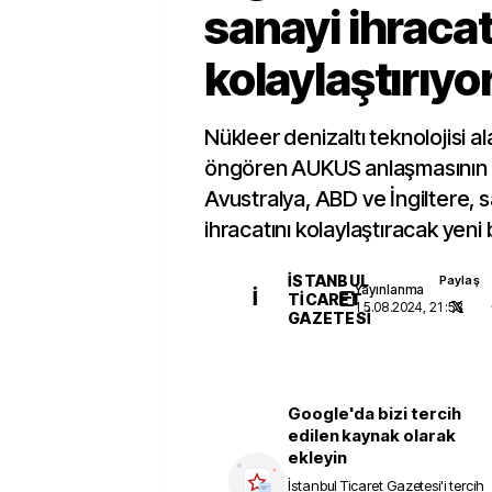
sanayi ihracat
kolaylaştırıyo
Nükleer denizaltı teknolojisi ala
öngören AUKUS anlaşmasının ta
Avustralya, ABD ve İngiltere,
ihracatını kolaylaştıracak yeni b
İSTANBUL
Paylaş
Yayınlanma
İ
TICARET
15.08.2024, 21:53
GAZETESI
Google'da bizi tercih
edilen kaynak olarak
ekleyin
İstanbul Ticaret Gazetesi
'i tercih