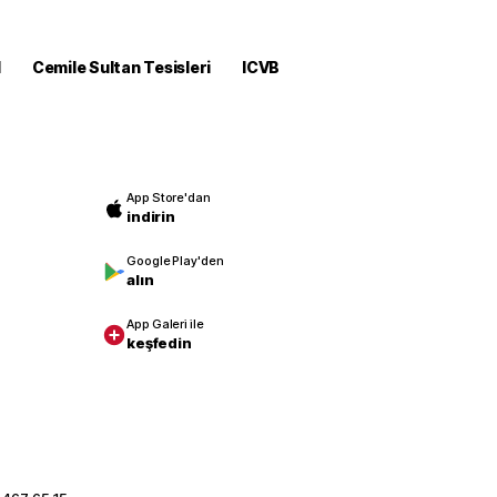
M
Cemile Sultan Tesisleri
ICVB
App Store'dan
indirin
Google Play'den
alın
App Galeri ile
keşfedin