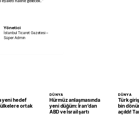
 eyaleti haline gelecek."
Yönetici
İstanbul Ticaret Gazetesi –
Süper Admin
DÜNYA
DÜNYA
a yeni hedef
Hürmüz anlaşmasında
Türk giri
ülkelere ortak
yeni düğüm: İran’dan
bin dönü
ABD ve İsrail şartı
açıldı! Ta
ekonomik
dönüşüy