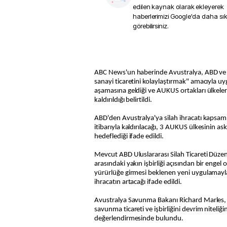
edilen kaynak olarak ekleyerek
haberlerimizi Google'da daha sı
görebilirsiniz.
ABC News'un haberinde Avustralya, ABD ve 
sanayi ticaretini kolaylaştırmak" amacıyla u
aşamasına geldiği ve AUKUS ortakları ülkeler 
kaldırıldığı belirtildi.
ABD'den Avustralya'ya silah ihracatı kapsamı
itibarıyla kaldırılacağı, 3 AUKUS ülkesinin as
hedeflediği ifade edildi.
Mevcut ABD Uluslararası Silah Ticareti Düzen
arasındaki yakın işbirliği açısından bir engel 
yürürlüğe girmesi beklenen yeni uygulamay
ihracatın artacağı ifade edildi.
Avustralya Savunma Bakanı Richard Marles,
savunma ticareti ve işbirliğini devrim niteliğ
değerlendirmesinde bulundu.