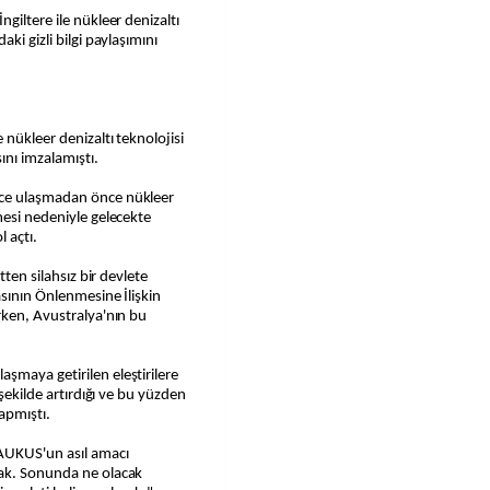
giltere ile nükleer denizaltı
ki gizli bilgi paylaşımını
 nükleer denizaltı teknolojisi
ını imzalamıştı.
üce ulaşmadan önce nükleer
mesi nedeniyle gelecekte
l açtı.
tten silahsız bir devlete
asının Önlenmesine İlişkin
rken, Avustralya'nın bu
şmaya getirilen eleştirilere
 şekilde artırdığı ve bu yüzden
apmıştı.
"AUKUS'un asıl amacı
mak. Sonunda ne olacak