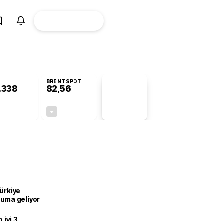
ÜYE
CANLI BORSA
Girişi
BRENTSPOT
.338
82,56
PİYASA
VERİLERİ
-0,87%
-0,27%
+0,00
-0,22
Türkiye
onuma geliyor
iyi 3.