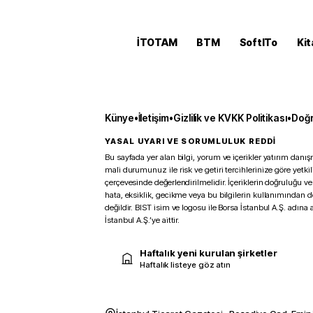
İTOTAM
BTM
SoftITo
Kit
Künye
•
İletişim
•
Gizlilik ve KVKK Politikası
•
Doğr
YASAL UYARI VE SORUMLULUK REDDİ
Bu sayfada yer alan bilgi, yorum ve içerikler yatırım danışm
mali durumunuz ile risk ve getiri tercihlerinize göre yetk
çerçevesinde değerlendirilmelidir. İçeriklerin doğruluğu ve
hata, eksiklik, gecikme veya bu bilgilerin kullanımından 
değildir. BIST isim ve logosu ile Borsa İstanbul A.Ş. adına a
İstanbul A.Ş.’ye aittir.
Haftalık yeni kurulan şirketler
Haftalık listeye göz atın