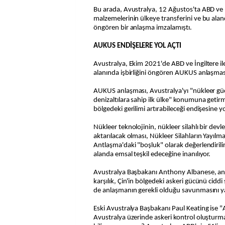
Bu arada, Avustralya, 12 Ağustos'ta ABD ve İn
malzemelerinin ülkeye transferini ve bu alanda
öngören bir anlaşma imzalamıştı.
AUKUS ENDİŞELERE YOL AÇTI
Avustralya, Ekim 2021'de ABD ve İngiltere ile
alanında işbirliğini öngören AUKUS anlaşmas
AUKUS anlaşması, Avustralya'yı "nükleer g
denizaltılara sahip ilk ülke" konumuna getir
bölgedeki gerilimi artırabileceği endişesine yo
Nükleer teknolojinin, nükleer silahlı bir devle
aktarılacak olması, Nükleer Silahların Yayılm
Antlaşma'daki "boşluk" olarak değerlendirili
alanda emsal teşkil edeceğine inanılıyor.
Avustralya Başbakanı Anthony Albanese, anla
karşılık, Çin'in bölgedeki askeri gücünü ciddi
de anlaşmanın gerekli olduğu savunmasını y
Eski Avustralya Başbakanı Paul Keating ise 
Avustralya üzerinde askeri kontrol oluştur