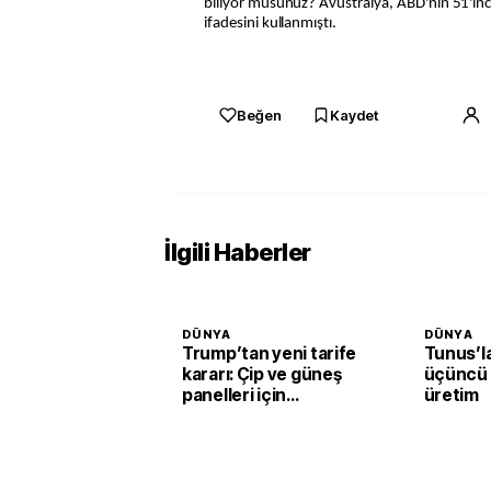
biliyor musunuz? Avustralya, ABD'nin 51'inci
ifadesini kullanmıştı.
Beğen
Kaydet
İlgili Haberler
DÜNYA
DÜNYA
Trump’tan yeni tarife
Tunus’l
kararı: Çip ve güneş
üçüncü 
panelleri için
üretim
kullanılan ürüne
yüzde 15 vergi