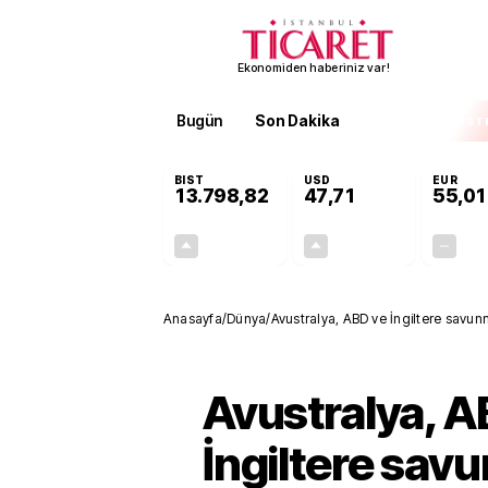
Ekonomiden haberiniz var!
Bugün
Son Dakika
Finans
EKST
BIST
USD
EUR
13.798,82
47,71
55,01
+0,70%
+0,17%
95,68
0,08
Anasayfa
/
Dünya
/
Avustralya, ABD ve İngiltere savunm
Avustralya, A
İngiltere sav