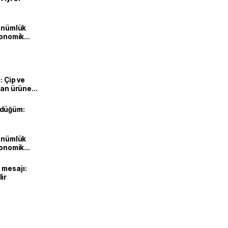
dönümlük
ekonomik
: Çip ve
ılan ürüne
 düğüm:
dönümlük
ekonomik
 mesajı:
ir