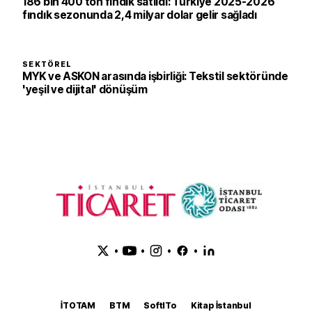
186 bin 400 ton fındık satıldı: Türkiye 2025-2026
fındık sezonunda 2,4 milyar dolar gelir sağladı
SEKTÖREL
MYK ve ASKON arasında işbirliği: Tekstil sektöründe
'yeşil ve dijital' dönüşüm
•
•
•
•
İTOTAM
BTM
SoftITo
Kitap İstanbul