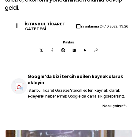
geldi.
İSTANBUL TICARET
İ
Yayınlanma
24.10.2022, 13:26
GAZETESI
Paylaş
N
Google'da bizi tercih edilen kaynak olarak
ekleyin
İstanbul Ticaret Gazetesi
'i tercih edilen kaynak olarak
ekleyerek haberlerimizi Google'da daha sık görebilirsiniz.
Kaynak ekle
Nasıl çalışır?
›