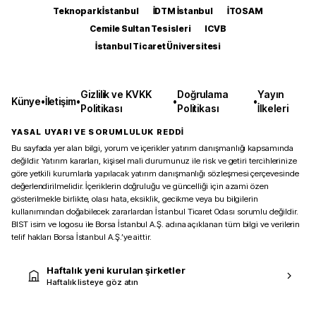
Teknopark İstanbul
İDTM İstanbul
İTOSAM
Cemile Sultan Tesisleri
ICVB
İstanbul Ticaret Üniversitesi
Gizlilik ve KVKK
Doğrulama
Yayın
Künye
•
İletişim
•
•
•
Politikası
Politikası
İlkeleri
YASAL UYARI VE SORUMLULUK REDDİ
Bu sayfada yer alan bilgi, yorum ve içerikler yatırım danışmanlığı kapsamında
değildir. Yatırım kararları, kişisel mali durumunuz ile risk ve getiri tercihlerinize
göre yetkili kurumlarla yapılacak yatırım danışmanlığı sözleşmesi çerçevesinde
değerlendirilmelidir. İçeriklerin doğruluğu ve güncelliği için azami özen
gösterilmekle birlikte, olası hata, eksiklik, gecikme veya bu bilgilerin
kullanımından doğabilecek zararlardan İstanbul Ticaret Odası sorumlu değildir.
BIST isim ve logosu ile Borsa İstanbul A.Ş. adına açıklanan tüm bilgi ve verilerin
telif hakları Borsa İstanbul A.Ş.’ye aittir.
Haftalık yeni kurulan şirketler
Haftalık listeye göz atın