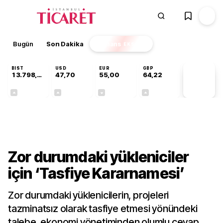
Bugün
Son Dakika
Finans
EKSTRA
BIST
USD
EUR
GBP
13.798,82
47,70
55,00
64,22
PİYASA
VERİLERİ
+0,70%
+0,16%
-0,02%
+0,07%
Sektörel
Zor durumdaki yükleniciler
için ‘Tasfiye Kararnamesi’
Zor durumdaki yüklenicilerin, projeleri
tazminatsız olarak tasfiye etmesi yönündeki
talebe, ekonomi yönetiminden olumlu cevap