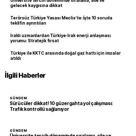
Üniversite tercih döneminde sıralama, aile ve
gelecek kaygısına dikkat
Terörsüz Türkiye Yasası Meclis’te: İşte 10 soruda
teklifin ayrıntıları
Iraklı uzmanlardan Türkiye-Irak enerji anlaşması
yorumu: Stratejik fırsat
Türkiye ile KKTC arasında doğal gaz hattı için imzalar
atıldı
İlgili Haberler
GÜNDEM
Sürücüler dikkat! 10 güzergahta yol çalışması:
Trafik kontrollü sağlanıyor
GÜNDEM
Üniversite tercih döneminde sıralama, aile ve