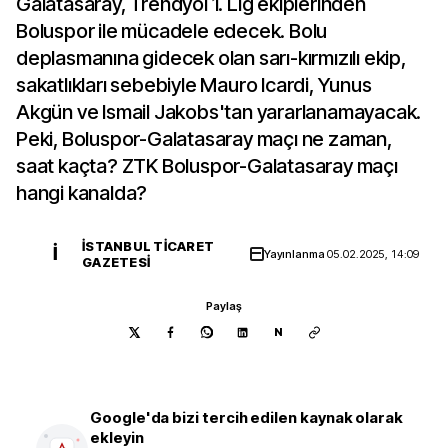
Galatasaray, Trendyol 1. Lig ekiplerinden
Boluspor ile mücadele edecek. Bolu
deplasmanına gidecek olan sarı-kırmızılı ekip,
sakatlıkları sebebiyle Mauro Icardi, Yunus
Akgün ve Ismail Jakobs'tan yararlanamayacak.
Peki, Boluspor-Galatasaray maçı ne zaman,
saat kaçta? ZTK Boluspor-Galatasaray maçı
hangi kanalda?
İSTANBUL TICARET
İ
Yayınlanma
05.02.2025, 14:09
GAZETESI
Paylaş
N
Google'da bizi tercih edilen kaynak olarak
ekleyin