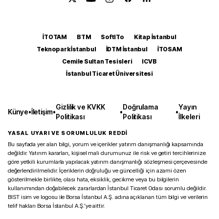
İTOTAM
BTM
SoftITo
Kitap İstanbul
Teknopark İstanbul
İDTM İstanbul
İTOSAM
Cemile Sultan Tesisleri
ICVB
İstanbul Ticaret Üniversitesi
Gizlilik ve KVKK
Doğrulama
Yayın
Künye
•
İletişim
•
•
•
Politikası
Politikası
İlkeleri
YASAL UYARI VE SORUMLULUK REDDİ
Bu sayfada yer alan bilgi, yorum ve içerikler yatırım danışmanlığı kapsamında
değildir. Yatırım kararları, kişisel mali durumunuz ile risk ve getiri tercihlerinize
göre yetkili kurumlarla yapılacak yatırım danışmanlığı sözleşmesi çerçevesinde
değerlendirilmelidir. İçeriklerin doğruluğu ve güncelliği için azami özen
gösterilmekle birlikte, olası hata, eksiklik, gecikme veya bu bilgilerin
kullanımından doğabilecek zararlardan İstanbul Ticaret Odası sorumlu değildir.
BIST isim ve logosu ile Borsa İstanbul A.Ş. adına açıklanan tüm bilgi ve verilerin
telif hakları Borsa İstanbul A.Ş.’ye aittir.