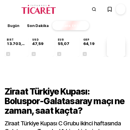
Bugün
Son Dakika
Finans
EKSTRA
BIST
USD
EUR
GBP
13.703,13
47,59
55,07
64,19
PİYASA
VERİLERİ
+0,11%
+0,06%
+0,11%
+0,15%
Gündem
Ziraat Türkiye Kupası:
Boluspor-Galatasaray maçı ne
zaman, saat kaçta?
Ziraat Türkiye Kupası C Grubu ikinci haftasında