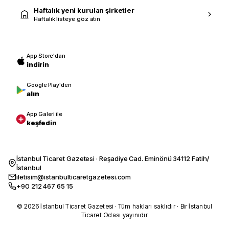
Haftalık yeni kurulan şirketler
Haftalık listeye göz atın
App Store'dan
indirin
Google Play'den
alın
App Galeri ile
keşfedin
İstanbul Ticaret Gazetesi · Reşadiye Cad. Eminönü 34112 Fatih/
İstanbul
iletisim@istanbulticaretgazetesi.com
+90 212 467 65 15
© 2026 İstanbul Ticaret Gazetesi · Tüm hakları saklıdır · Bir İstanbul
Ticaret Odası yayınıdır