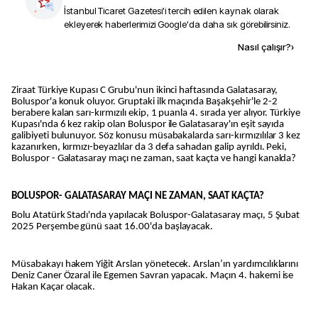
İstanbul Ticaret Gazetesi
'i tercih edilen kaynak olarak
ekleyerek haberlerimizi Google'da daha sık görebilirsiniz.
Kaynak ekle
Nasıl çalışır?
›
Ziraat Türkiye Kupası C Grubu'nun ikinci haftasında Galatasaray,
Boluspor'a konuk oluyor. Gruptaki ilk maçında Başakşehir'le 2-2
berabere kalan sarı-kırmızılı ekip, 1 puanla 4. sırada yer alıyor. Türkiye
Kupası'nda 6 kez rakip olan Boluspor ile Galatasaray'ın eşit sayıda
galibiyeti bulunuyor. Söz konusu müsabakalarda sarı-kırmızılılar 3 kez
kazanırken, kırmızı-beyazlılar da 3 defa sahadan galip ayrıldı. Peki,
Boluspor - Galatasaray maçı ne zaman, saat kaçta ve hangi kanalda?
BOLUSPOR- GALATASARAY MAÇI NE ZAMAN, SAAT KAÇTA?
Bolu Atatürk Stadı'nda yapılacak Boluspor-Galatasaray maçı, 5 Şubat
2025 Perşembe günü saat 16.00'da başlayacak.
Müsabakayı hakem Yiğit Arslan yönetecek. Arslan’ın yardımcılıklarını
Deniz Caner Özaral ile Egemen Savran yapacak. Maçın 4. hakemi ise
Hakan Kaçar olacak.