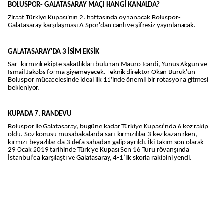
BOLUSPOR- GALATASARAY MAÇI HANGİ KANALDA?
Ziraat Türkiye Kupası'nın 2. haftasında oynanacak Boluspor-
Galatasaray karşılaşması A Spor'dan canlı ve şifresiz yayınlanacak.
GALATASARAY'DA 3 İSİM EKSİK
Sarı-kırmızılı ekipte sakatlıkları bulunan Mauro Icardi, Yunus Akgün ve
Ismail Jakobs forma giyemeyecek. Teknik direktör Okan Buruk'un
Boluspor mücadelesinde ideal ilk 11'inde önemli bir rotasyona gitmesi
bekleniyor.
KUPADA 7. RANDEVU
Boluspor ile Galatasaray, bugüne kadar Türkiye Kupası’nda 6 kez rakip
oldu. Söz konusu müsabakalarda sarı-kırmızılılar 3 kez kazanırken,
kırmızı-beyazlılar da 3 defa sahadan galip ayrıldı. İki takım son olarak
29 Ocak 2019 tarihinde Türkiye Kupası Son 16 Turu rövanşında
İstanbul’da karşılaştı ve Galatasaray, 4-1’lik skorla rakibini yendi.