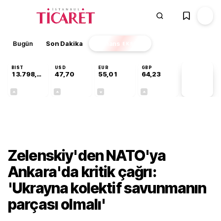
Bugün
Son Dakika
Finans
EKSTRA
BIST
USD
EUR
GBP
13.798,82
47,70
55,01
64,23
PİYASA
VERİLERİ
+0,70%
+0,17%
-0,01%
+0,09%
Dünya
Zelenskiy'den NATO'ya
Ankara'da kritik çağrı:
'Ukrayna kolektif savunmanın
parçası olmalı'