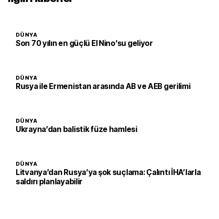
DÜNYA
Son 70 yılın en güçlü El Nino’su geliyor
DÜNYA
Rusya ile Ermenistan arasında AB ve AEB gerilimi
DÜNYA
Ukrayna’dan balistik füze hamlesi
DÜNYA
Litvanya’dan Rusya’ya şok suçlama: Çalıntı İHA’larla
saldırı planlayabilir