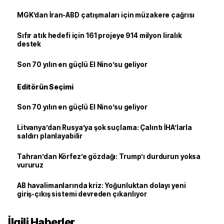
MGK’dan İran-ABD çatışmaları için müzakere çağrısı
Sıfır atık hedefi için 161 projeye 914 milyon liralık
destek
Son 70 yılın en güçlü El Nino’su geliyor
Editörün Seçimi
Son 70 yılın en güçlü El Nino’su geliyor
Litvanya’dan Rusya’ya şok suçlama: Çalıntı İHA’larla
saldırı planlayabilir
Tahran’dan Körfez’e gözdağı: Trump’ı durdurun yoksa
vururuz
AB havalimanlarında kriz: Yoğunluktan dolayı yeni
giriş-çıkış sistemi devreden çıkarılıyor
İlgili Haberler