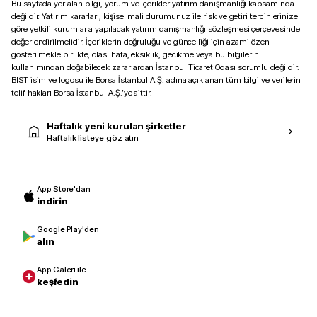
Bu sayfada yer alan bilgi, yorum ve içerikler yatırım danışmanlığı kapsamında
değildir. Yatırım kararları, kişisel mali durumunuz ile risk ve getiri tercihlerinize
göre yetkili kurumlarla yapılacak yatırım danışmanlığı sözleşmesi çerçevesinde
değerlendirilmelidir. İçeriklerin doğruluğu ve güncelliği için azami özen
gösterilmekle birlikte, olası hata, eksiklik, gecikme veya bu bilgilerin
kullanımından doğabilecek zararlardan İstanbul Ticaret Odası sorumlu değildir.
BIST isim ve logosu ile Borsa İstanbul A.Ş. adına açıklanan tüm bilgi ve verilerin
telif hakları Borsa İstanbul A.Ş.’ye aittir.
Haftalık yeni kurulan şirketler
Haftalık listeye göz atın
App Store'dan
indirin
Google Play'den
alın
App Galeri ile
keşfedin