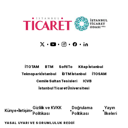
•
•
•
•
İTOTAM
BTM
SoftITo
Kitap İstanbul
Teknopark İstanbul
İDTM İstanbul
İTOSAM
Cemile Sultan Tesisleri
ICVB
İstanbul Ticaret Üniversitesi
Gizlilik ve KVKK
Doğrulama
Yayın
Künye
•
İletişim
•
•
•
Politikası
Politikası
İlkeleri
YASAL UYARI VE SORUMLULUK REDDİ