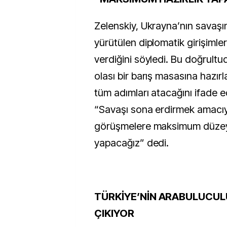
Zelenskiy, Ukrayna’nın savaşı
yürütülen diplomatik girişiml
verdiğini söyledi. Bu doğrultu
olası bir barış masasına hazırl
tüm adımları atacağını ifade e
“Savaşı sona erdirmek amacıy
görüşmelere maksimum düzeyd
yapacağız” dedi.
TÜRKİYE’NİN ARABULUCUL
ÇIKIYOR