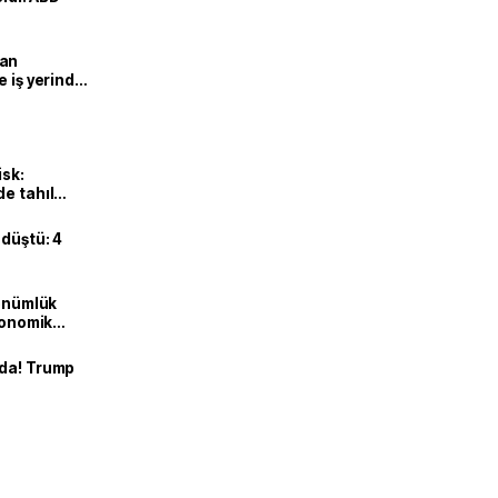
man
e iş yerinde
isk:
e tahıl
 düştü: 4
dönümlük
ekonomik
nda! Trump