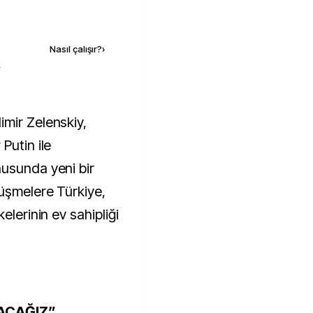
Kaynak ekle
Nasıl çalışır?
›
k
Putin ile
usunda yeni bir
rüşmelere Türkiye,
elerinin ev sahipliği
PACAĞIZ”