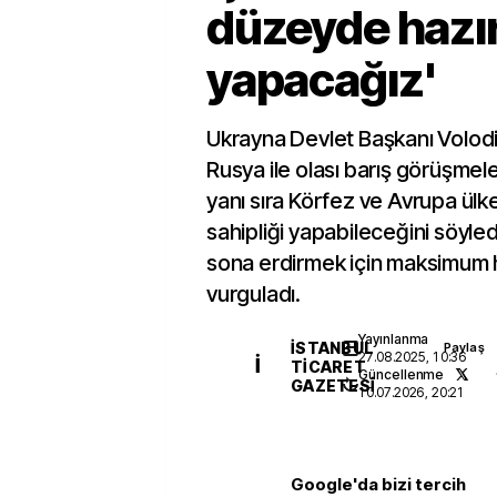
düzeyde hazır
yapacağız'
Ukrayna Devlet Başkanı Volodi
Rusya ile olası barış görüşmele
yanı sıra Körfez ve Avrupa ülke
sahipliği yapabileceğini söyled
sona erdirmek için maksimum ha
vurguladı.
Yayınlanma
İSTANBUL
Paylaş
27.08.2025, 10:36
İ
TICARET
Güncellenme
GAZETESI
10.07.2026, 20:21
Google'da bizi tercih