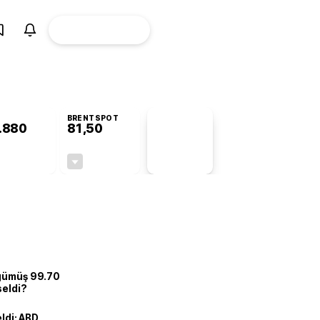
ÜYE
CANLI BORSA
Girişi
BRENTSPOT
.880
81,50
PİYASA
VERİLERİ
+0,99%
-1,55%
+0,00
-1,28
 gümüş 99.70
seldi?
eldi: ABD