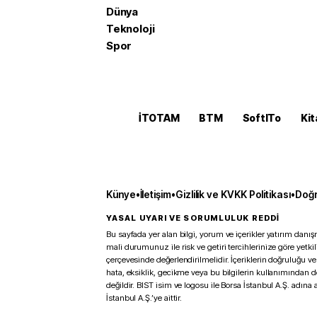
Dünya
Teknoloji
Spor
İTOTAM
BTM
SoftITo
Kit
Künye
•
İletişim
•
Gizlilik ve KVKK Politikası
•
Doğr
YASAL UYARI VE SORUMLULUK REDDİ
Bu sayfada yer alan bilgi, yorum ve içerikler yatırım danışm
mali durumunuz ile risk ve getiri tercihlerinize göre yetk
çerçevesinde değerlendirilmelidir. İçeriklerin doğruluğu ve
hata, eksiklik, gecikme veya bu bilgilerin kullanımından 
değildir. BIST isim ve logosu ile Borsa İstanbul A.Ş. adına a
İstanbul A.Ş.’ye aittir.