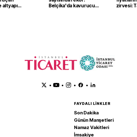
e altyapı
Belçika'da kavurucu
zirvesi: 
sıcaklar klima
fiyatları
satışlarını artırdı
yukarı ta
•
•
•
•
FAYDALI LINKLER
Son Dakika
Günün Manşetleri
Namaz Vakitleri
İmsakiye