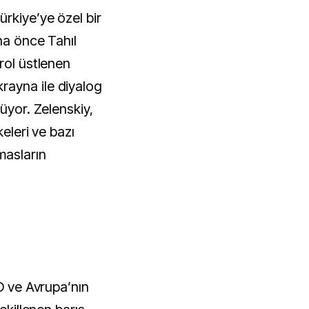
rkiye’ye özel bir
aha önce Tahıl
rol üstlenen
ayna ile diyalog
üyor. Zelenskiy,
keleri ve bazı
masların
BD ve Avrupa’nın