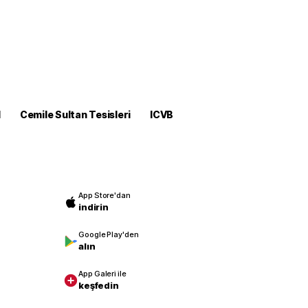
M
Cemile Sultan Tesisleri
ICVB
App Store'dan
indirin
Google Play'den
alın
App Galeri ile
keşfedin