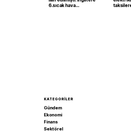
6.sıcak hava
taksiler
dalgasının etkisine
yatırımı
girecek
KATEGORILER
Gündem
Ekonomi
Finans
Sektörel