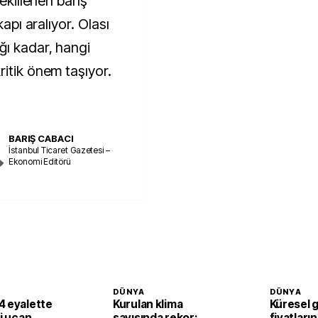
şekillenen barış
kapı aralıyor. Olası
ğı kadar, hangi
itik önem taşıyor.
BARIŞ CABACI
İstanbul Ticaret Gazetesi –
Ekonomi Editörü
DÜNYA
DÜNYA
4 eyalette
Kurulan klima
Küresel 
li uçan
sayısında rekor:
fiyatların