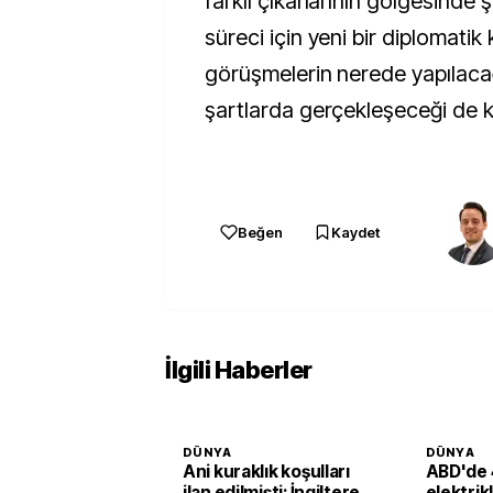
farklı çıkarlarının gölgesinde 
süreci için yeni bir diplomatik 
görüşmelerin nerede yapılaca
şartlarda gerçekleşeceği de kr
Beğen
Kaydet
İlgili Haberler
DÜNYA
DÜNYA
Ani kuraklık koşulları
ABD'de 
ilan edilmişti: İngiltere
elektrik