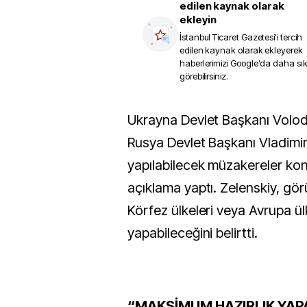
edilen kaynak olarak
ekleyin
İstanbul Ticaret Gazetesi
'i tercih
edilen kaynak olarak ekleyerek
haberlerimizi Google'da daha sı
görebilirsiniz.
Ukrayna Devlet Başkanı Volodimir Zelenskiy,
Rusya Devlet Başkanı Vladimir 
yapılabilecek müzakereler kon
açıklama yaptı. Zelenskiy, gö
Körfez ülkeleri veya Avrupa ülk
yapabileceğini belirtti.
“MAKSİMUM HAZIRLIK YA