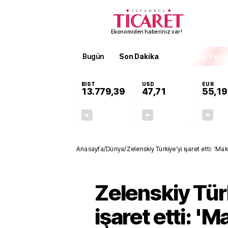
Ekonomiden haberiniz var!
Bugün
Son Dakika
Finans
EKST
BIST
USD
EUR
13.779,39
47,71
55,19
-0,14%
+0,18%
-19,42
0,09
Anasayfa
/
Dünya
/
Zelenskiy Türkiye'yi işaret etti: '
Zelenskiy Tür
işaret etti: 