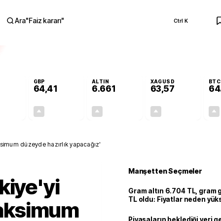
Ara
"
Faiz kararı
"
Ctrl K
RA
GBP
ALTIN
XAGUSD
BTC
64,41
6.661
63,57
64
+0,32%
+0,38%
+2,59%
+3,37%
0,18
0,24
167,96
2,07
Maksimum düzeyde hazırlık yapacağız'
Manşetten Seçmeler
kiye'yi
Gram altın 6.704 TL, gram
TL oldu: Fiyatlar neden yük
'Maksimum
Piyasaların beklediği veri g