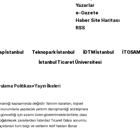
Yazarlar
e-Gazete
Haber Site Haritası
RSS
ap İstanbul
Teknopark İstanbul
İDTM İstanbul
İTOSA
İstanbul Ticaret Üniversitesi
ulama Politikası
•
Yayın İlkeleri
anlığı kapsamında değildir. Yatırım kararları, kişisel
ili kurumlarla yapılacak yatırım danışmanlığı sözleşmesi
 güncelliği için azami özen gösterilmekle birlikte, olası
doğabilecek zararlardan İstanbul Ticaret Odası sorumlu
çıklanan tüm bilgi ve verilerin telif hakları Borsa