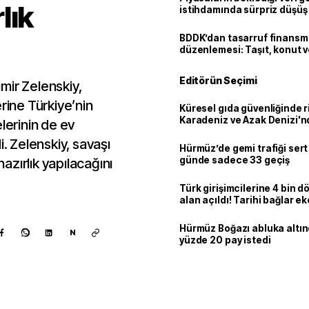
lık
istihdamında sürpriz düşüş
BDDK’dan tasarruf finans
düzenlemesi: Taşıt, konut v
limitler değişti
Editörün Seçimi
mir Zelenskiy,
rine Türkiye’nin
Küresel gıda güvenliğinde r
Karadeniz ve Azak Denizi'nd
lerinin de ev
trafiği sekteye uğradı
i. Zelenskiy, savaşı
Hürmüz’de gemi trafiği sert
günde sadece 33 geçiş
zırlık yapılacağını
Türk girişimcilerine 4 bin 
alan açıldı! Tarihi bağlar 
ortaklığa dönüşüyor
Hürmüz Boğazı abluka altı
N
yüzde 20 pay istedi