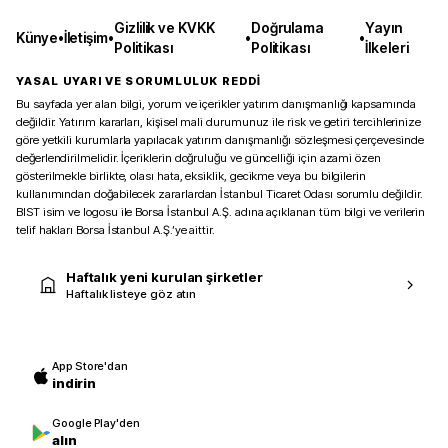
Gizlilik ve KVKK
Doğrulama
Yayın
Künye
•
İletişim
•
•
•
Politikası
Politikası
İlkeleri
YASAL UYARI VE SORUMLULUK REDDİ
Bu sayfada yer alan bilgi, yorum ve içerikler yatırım danışmanlığı kapsamında
değildir. Yatırım kararları, kişisel mali durumunuz ile risk ve getiri tercihlerinize
göre yetkili kurumlarla yapılacak yatırım danışmanlığı sözleşmesi çerçevesinde
değerlendirilmelidir. İçeriklerin doğruluğu ve güncelliği için azami özen
gösterilmekle birlikte, olası hata, eksiklik, gecikme veya bu bilgilerin
kullanımından doğabilecek zararlardan İstanbul Ticaret Odası sorumlu değildir.
BIST isim ve logosu ile Borsa İstanbul A.Ş. adına açıklanan tüm bilgi ve verilerin
telif hakları Borsa İstanbul A.Ş.’ye aittir.
Haftalık yeni kurulan şirketler
Haftalık listeye göz atın
App Store'dan
indirin
Google Play'den
alın