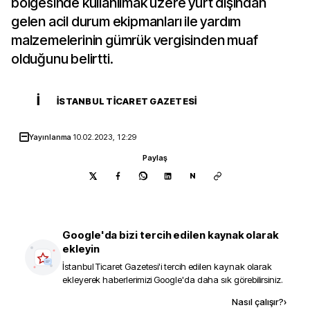
bölgesinde kullanılmak üzere yurt dışından
gelen acil durum ekipmanları ile yardım
malzemelerinin gümrük vergisinden muaf
olduğunu belirtti.
İ
İSTANBUL TICARET GAZETESI
Yayınlanma
10.02.2023, 12:29
Paylaş
N
Google'da bizi tercih edilen kaynak olarak
ekleyin
İstanbul Ticaret Gazetesi
'i tercih edilen kaynak olarak
ekleyerek haberlerimizi Google'da daha sık görebilirsiniz.
Kaynak ekle
Nasıl çalışır?
›