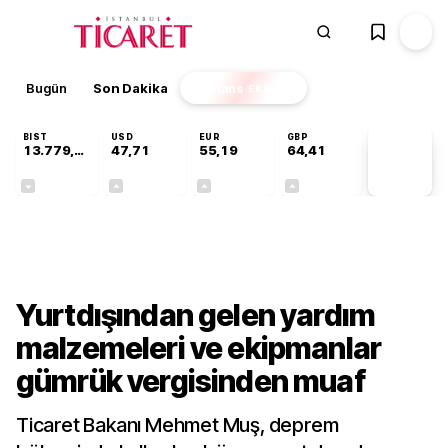
Bugün
Son Dakika
Finans
EKSTRA
BIST
USD
EUR
GBP
13.779,39
47,71
55,19
64,41
PİYASA
VERİLERİ
-0,14%
+0,18%
+0,32%
+0,38%
Gündem
Yurtdışından gelen yardım
malzemeleri ve ekipmanlar
gümrük vergisinden muaf
Ticaret Bakanı Mehmet Muş, deprem