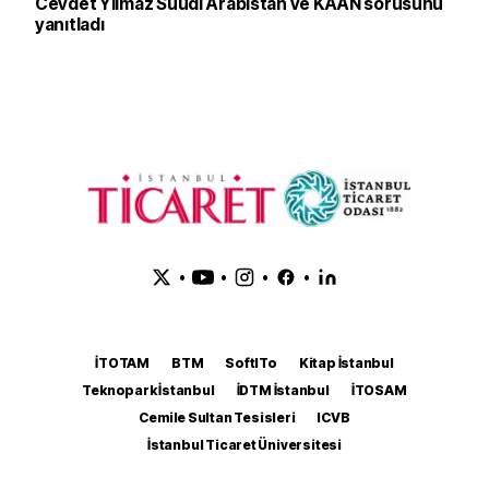
Cevdet Yılmaz Suudi Arabistan ve KAAN sorusunu
yanıtladı
•
•
•
•
İTOTAM
BTM
SoftITo
Kitap İstanbul
Teknopark İstanbul
İDTM İstanbul
İTOSAM
Cemile Sultan Tesisleri
ICVB
İstanbul Ticaret Üniversitesi