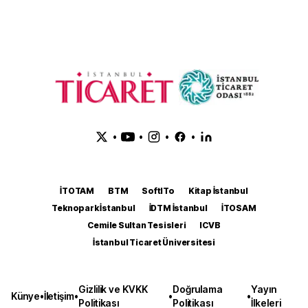
•
•
•
•
İTOTAM
BTM
SoftITo
Kitap İstanbul
Teknopark İstanbul
İDTM İstanbul
İTOSAM
Cemile Sultan Tesisleri
ICVB
İstanbul Ticaret Üniversitesi
Gizlilik ve KVKK
Doğrulama
Yayın
Künye
•
İletişim
•
•
•
Politikası
Politikası
İlkeleri