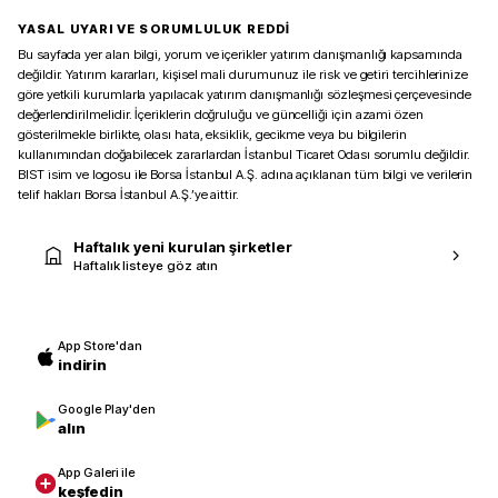
YASAL UYARI VE SORUMLULUK REDDİ
Bu sayfada yer alan bilgi, yorum ve içerikler yatırım danışmanlığı kapsamında
değildir. Yatırım kararları, kişisel mali durumunuz ile risk ve getiri tercihlerinize
göre yetkili kurumlarla yapılacak yatırım danışmanlığı sözleşmesi çerçevesinde
değerlendirilmelidir. İçeriklerin doğruluğu ve güncelliği için azami özen
gösterilmekle birlikte, olası hata, eksiklik, gecikme veya bu bilgilerin
kullanımından doğabilecek zararlardan İstanbul Ticaret Odası sorumlu değildir.
BIST isim ve logosu ile Borsa İstanbul A.Ş. adına açıklanan tüm bilgi ve verilerin
telif hakları Borsa İstanbul A.Ş.’ye aittir.
Haftalık yeni kurulan şirketler
Haftalık listeye göz atın
App Store'dan
indirin
Google Play'den
alın
App Galeri ile
keşfedin