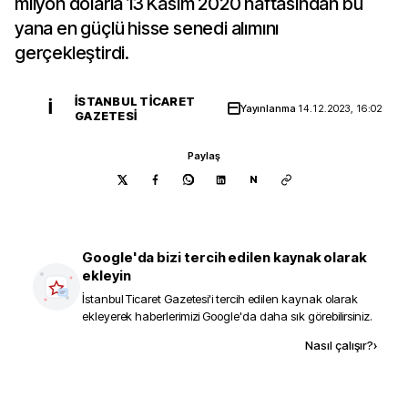
milyon dolarla 13 Kasım 2020 haftasından bu
yana en güçlü hisse senedi alımını
gerçekleştirdi.
İSTANBUL TICARET
İ
Yayınlanma
14.12.2023, 16:02
GAZETESI
Paylaş
N
Google'da bizi tercih edilen kaynak olarak
ekleyin
İstanbul Ticaret Gazetesi
'i tercih edilen kaynak olarak
ekleyerek haberlerimizi Google'da daha sık görebilirsiniz.
Kaynak ekle
Nasıl çalışır?
›