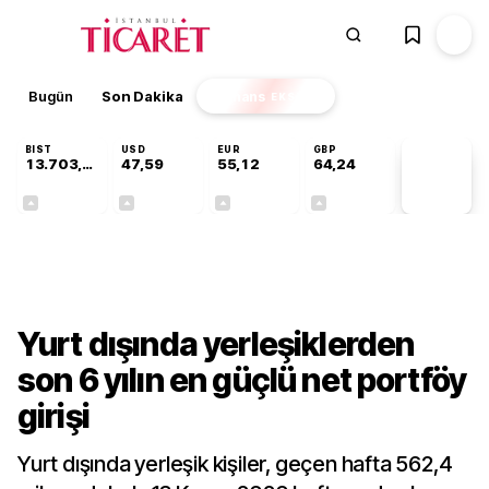
Bugün
Son Dakika
Finans
EKSTRA
BIST
USD
EUR
GBP
13.703,13
47,59
55,12
64,24
PİYASA
VERİLERİ
+0,11%
+0,04%
+0,19%
+0,22%
Gündem
Yurt dışında yerleşiklerden
son 6 yılın en güçlü net portföy
girişi
Yurt dışında yerleşik kişiler, geçen hafta 562,4