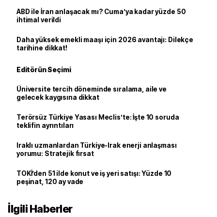
ABD ile İran anlaşacak mı? Cuma’ya kadar yüzde 50
ihtimal verildi
Daha yüksek emekli maaşı için 2026 avantajı: Dilekçe
tarihine dikkat!
Editörün Seçimi
Üniversite tercih döneminde sıralama, aile ve
gelecek kaygısına dikkat
Terörsüz Türkiye Yasası Meclis’te: İşte 10 soruda
teklifin ayrıntıları
Iraklı uzmanlardan Türkiye-Irak enerji anlaşması
yorumu: Stratejik fırsat
TOKİ’den 51 ilde konut ve iş yeri satışı: Yüzde 10
peşinat, 120 ay vade
İlgili Haberler