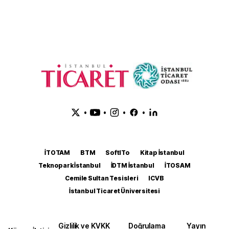
•
•
•
•
İTOTAM
BTM
SoftITo
Kitap İstanbul
Teknopark İstanbul
İDTM İstanbul
İTOSAM
Cemile Sultan Tesisleri
ICVB
İstanbul Ticaret Üniversitesi
Gizlilik ve KVKK
Doğrulama
Yayın