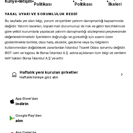
Künye
•
İletişim
•
•
•
Politikası
Politikası
İlkeleri
YASAL UYARI VE SORUMLULUK REDDİ
Bu sayfada yer alan bilgi, yorum ve içerikler yatırım danışmanlığı kapsamında
değildir. Yatırım kararları, kişisel mali durumunuz ile risk ve getiri tercihlerinize
göre yetkili kurumlarla yapılacak yatırım danışmanlığı sözleşmesi çerçevesinde
değerlendirilmelidir. İçeriklerin doğruluğu ve güncelliği için azami özen
gösterilmekle birlikte, olası hata, eksiklik, gecikme veya bu bilgilerin
kullanımından doğabilecek zararlardan İstanbul Ticaret Odası sorumlu değildir.
BIST isim ve logosu ile Borsa İstanbul A.Ş. adına açıklanan tüm bilgi ve verilerin
telif hakları Borsa İstanbul A.Ş.’ye aittir.
Haftalık yeni kurulan şirketler
Haftalık listeye göz atın
App Store'dan
indirin
Google Play'den
alın
App Galeri ile