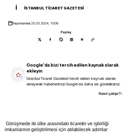
İ
İSTANBUL TICARET GAZETESI
Yayınlanma
25.03.2024, 10:08
Paylaş
N
Google'da bizi tercih edilen kaynak olarak
ekleyin
İstanbul Ticaret Gazetesi
'i tercih edilen kaynak olarak
ekleyerek haberlerimizi Google'da daha sık görebilirsiniz.
Kaynak ekle
Nasıl çalışır?
›
Görüşmede iki ülke arasındaki ticaretin ve işbirliği
imkanlarının geliştirilmesi için atılabilecek adımlar