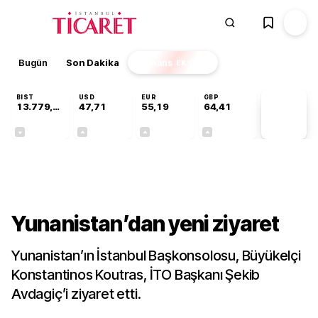
Bugün
Son Dakika
Finans
EKSTRA
BIST
USD
EUR
GBP
13.779,39
47,71
55,19
64,41
PİYASA
VERİLERİ
-0,14%
+0,18%
+0,32%
+0,38%
Dünya
Yunanistan’dan yeni ziyaret
Yunanistan’ın İstanbul Başkonsolosu, Büyükelçi
Konstantinos Koutras, İTO Başkanı Şekib
Avdagiç’i ziyaret etti.