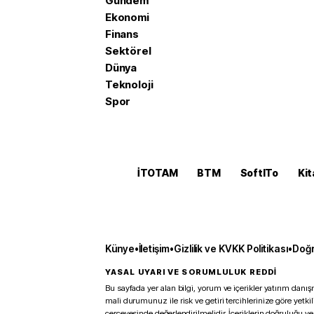
Gündem
Ekonomi
Finans
Sektörel
Dünya
Teknoloji
Spor
İTOTAM
BTM
SoftITo
Kit
Künye
•
İletişim
•
Gizlilik ve KVKK Politikası
•
Doğr
YASAL UYARI VE SORUMLULUK REDDİ
Bu sayfada yer alan bilgi, yorum ve içerikler yatırım danışm
mali durumunuz ile risk ve getiri tercihlerinize göre yetk
çerçevesinde değerlendirilmelidir. İçeriklerin doğruluğu ve