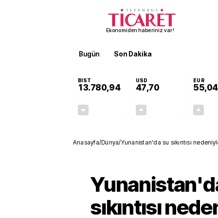
Ekonomiden haberiniz var!
Bugün
Son Dakika
Finans
EKST
BIST
USD
EUR
13.780,94
47,70
55,04
-0,13%
+0,17%
-17,88
0,08
Anasayfa
/
Dünya
/
Yunanistan'da su sıkıntısı nedeniyl
Yunanistan'd
sıkıntısı nede