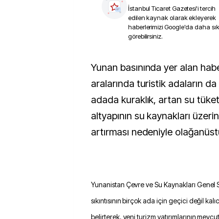
İstanbul Ticaret Gazetesi
'i tercih
edilen kaynak olarak ekleyerek
haberlerimizi Google'da daha sı
görebilirsiniz.
Yunan basınında yer alan haberlere göre,
aralarında turistik adaların d
adada kuraklık, artan su tüket
altyapının su kaynakları üzerin
artırması nedeniyle olağanüstü 
Yunanistan Çevre ve Su Kaynakları Genel Se
sıkıntısının birçok ada için geçici değil kalıcı
belirterek, yeni turizm yatırımlarının mevcut