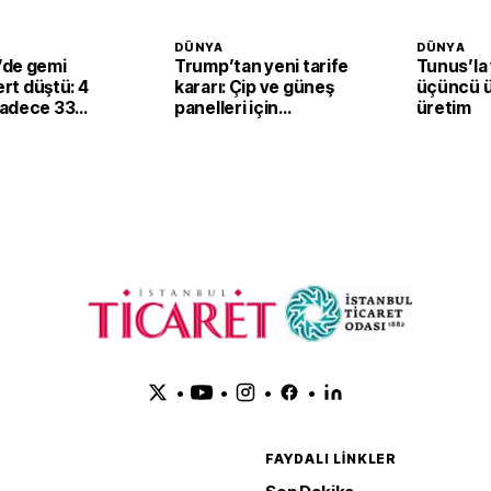
DÜNYA
DÜNYA
de gemi
Trump’tan yeni tarife
Tunus’la
ert düştü: 4
kararı: Çip ve güneş
üçüncü ü
adece 33
panelleri için
üretim
kullanılan ürüne
yüzde 15 vergi
•
•
•
•
FAYDALI LINKLER