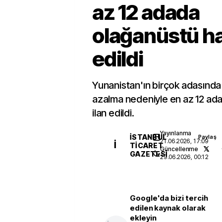
az 12 adada
olağanüstü hal
edildi
Yunanistan'ın birçok adasında
azalma nedeniyle en az 12 ad
ilan edildi.
Yayınlanma
İSTANBUL
Paylaş
21.06.2026, 17:09
İ
TICARET
Güncellenme
GAZETESI
29.06.2026, 00:12
Google'da bizi tercih
edilen kaynak olarak
ekleyin