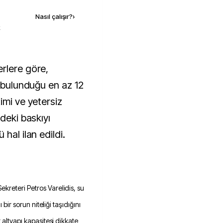
Nasıl çalışır?
›
k
a bulunduğu en az 12
imi ve yetersiz
deki baskıyı
hal ilan edildi.
kreteri Petros Varelidis, su
 bir sorun niteliği taşıdığını
 altyapı kapasitesi dikkate