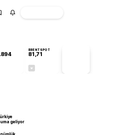
ÜYE
CANLI BORSA
Girişi
BRENTSPOT
.894
81,71
PİYASA
VERİLERİ
+0,33%
-1,29%
+0,00
-1,07
Türkiye
onuma geliyor
dönümlük