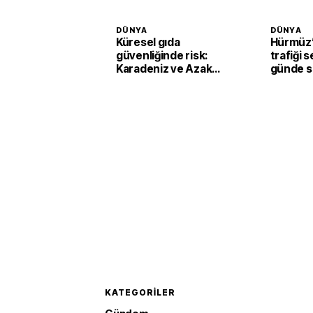
DÜNYA
DÜNYA
Küresel gıda
Hürmüz’
güvenliğinde risk:
trafiği s
Karadeniz ve Azak
günde s
Denizi'nde tahıl trafiği
geçiş
sekteye uğradı
KATEGORILER