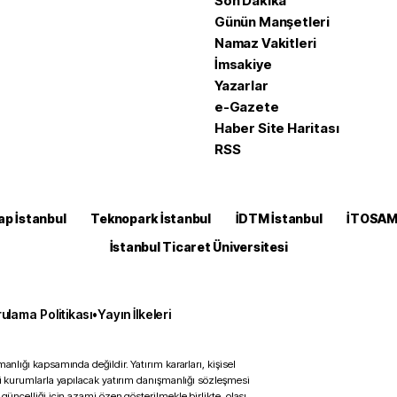
Son Dakika
Günün Manşetleri
Namaz Vakitleri
İmsakiye
Yazarlar
e-Gazete
Haber Site Haritası
RSS
ap İstanbul
Teknopark İstanbul
İDTM İstanbul
İTOSA
İstanbul Ticaret Üniversitesi
ulama Politikası
•
Yayın İlkeleri
anlığı kapsamında değildir. Yatırım kararları, kişisel
ili kurumlarla yapılacak yatırım danışmanlığı sözleşmesi
 güncelliği için azami özen gösterilmekle birlikte, olası