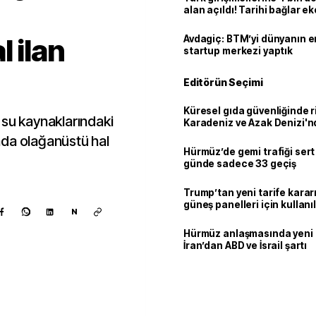
alan açıldı! Tarihi bağlar 
ortaklığa dönüşüyor
 ilan
Avdagiç: BTM’yi dünyanın en 
startup merkezi yaptık
Editörün Seçimi
Küresel gıda güvenliğinde r
 su kaynaklarındaki
Karadeniz ve Azak Denizi'nd
trafiği sekteye uğradı
ada olağanüstü hal
Hürmüz’de gemi trafiği sert
günde sadece 33 geçiş
Trump’tan yeni tarife kararı
güneş panelleri için kullan
N
yüzde 15 vergi
Hürmüz anlaşmasında yeni
İran’dan ABD ve İsrail şartı
Kaynak ekle