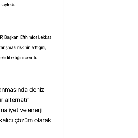
 söyledi.
 Başkanı Efthimios Lekkas
rışması riskinin arttığını,
dit ettiğini belirtti.
ılanmasında deniz
r alternatif
aliyet ve enerji
 kalıcı çözüm olarak