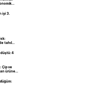
ekonomik
iyi 3.
isk:
e tahıl
 düştü: 4
: Çip ve
ılan ürüne
 düğüm: