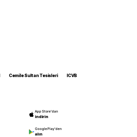
M
Cemile Sultan Tesisleri
ICVB
App Store'dan
indirin
Google Play'den
alın