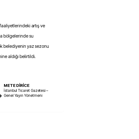
aaliyetlerindeki artış ve
ada bölgelerinde su
çok belediyenin yaz sezonu
e aldığı belirtildi.
METE DİRİCE
İstanbul Ticaret Gazetesi –
Genel Yayın Yönetmeni