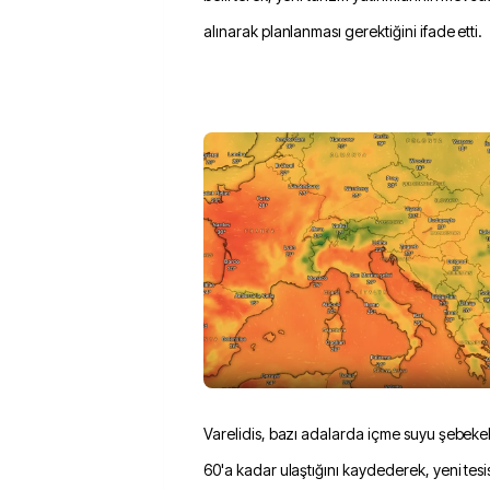
alınarak planlanması gerektiğini ifade etti.
Varelidis, bazı adalarda içme suyu şebeke
60'a kadar ulaştığını kaydederek, yeni tesi