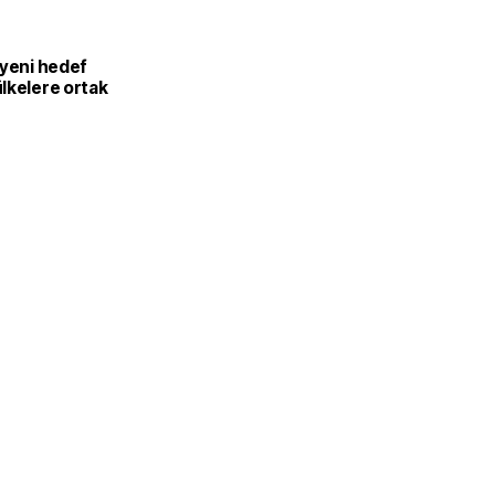
 yeni hedef
lkelere ortak