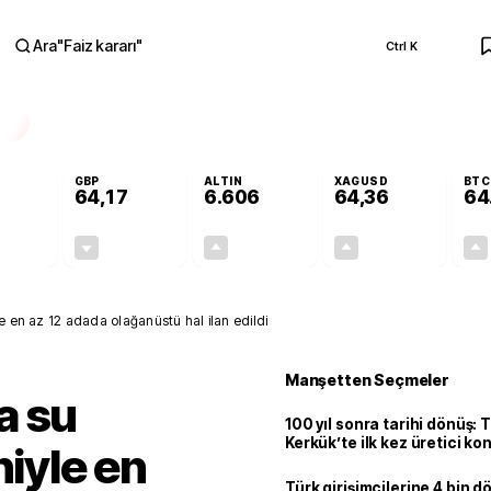
Ara
"
Faiz kararı
"
Ctrl K
RA
GBP
ALTIN
XAGUSD
BTC
64,17
6.606
64,36
64
+0,04%
-0,01%
+1,75%
+4,65%
0,02
-0,01
113,77
2,86
e en az 12 adada olağanüstü hal ilan edildi
Manşetten Seçmeler
a su
100 yıl sonra tarihi dönüş: 
Kerkük’te ilk kez üretici k
niyle en
Türk girişimcilerine 4 bin 