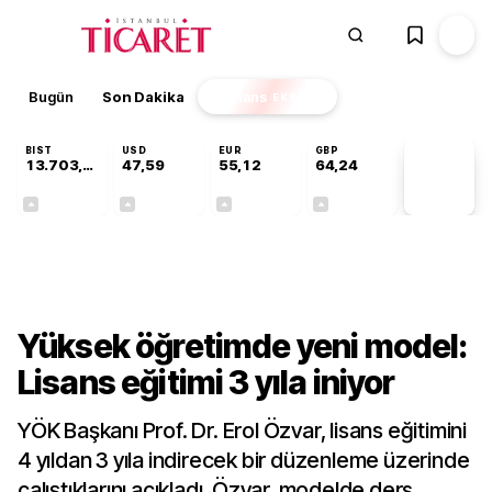
Bugün
Son Dakika
Finans
EKSTRA
BIST
USD
EUR
GBP
13.703,13
47,59
55,12
64,24
PİYASA
VERİLERİ
+0,11%
+0,04%
+0,19%
+0,22%
Gündem
Yüksek öğretimde yeni model:
Lisans eğitimi 3 yıla iniyor
YÖK Başkanı Prof. Dr. Erol Özvar, lisans eğitimini
4 yıldan 3 yıla indirecek bir düzenleme üzerinde
çalıştıklarını açıkladı. Özvar, modelde ders