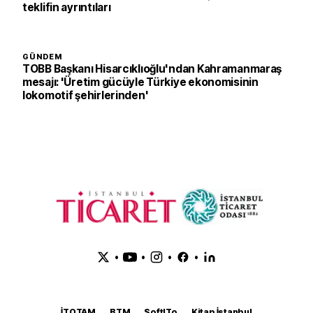
teklifin ayrıntıları
GÜNDEM
TOBB Başkanı Hisarcıklıoğlu'ndan Kahramanmaraş
mesajı: 'Üretim gücüyle Türkiye ekonomisinin
lokomotif şehirlerinden'
•
•
•
•
İTOTAM
BTM
SoftITo
Kitap İstanbul