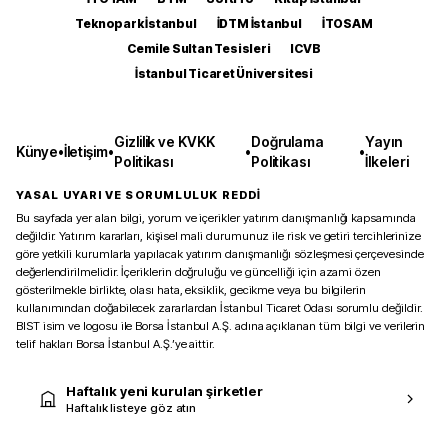
Teknopark İstanbul
İDTM İstanbul
İTOSAM
Cemile Sultan Tesisleri
ICVB
İstanbul Ticaret Üniversitesi
Gizlilik ve KVKK
Doğrulama
Yayın
Künye
•
İletişim
•
•
•
Politikası
Politikası
İlkeleri
YASAL UYARI VE SORUMLULUK REDDİ
Bu sayfada yer alan bilgi, yorum ve içerikler yatırım danışmanlığı kapsamında
değildir. Yatırım kararları, kişisel mali durumunuz ile risk ve getiri tercihlerinize
göre yetkili kurumlarla yapılacak yatırım danışmanlığı sözleşmesi çerçevesinde
değerlendirilmelidir. İçeriklerin doğruluğu ve güncelliği için azami özen
gösterilmekle birlikte, olası hata, eksiklik, gecikme veya bu bilgilerin
kullanımından doğabilecek zararlardan İstanbul Ticaret Odası sorumlu değildir.
BIST isim ve logosu ile Borsa İstanbul A.Ş. adına açıklanan tüm bilgi ve verilerin
telif hakları Borsa İstanbul A.Ş.’ye aittir.
Haftalık yeni kurulan şirketler
Haftalık listeye göz atın