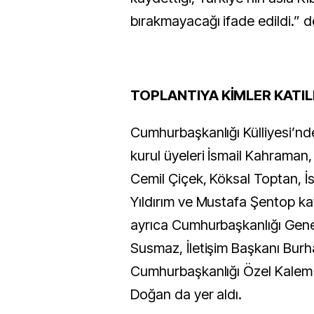
bırakmayacağı ifade edildi.” d
TOPLANTIYA KİMLER KATIL
Cumhurbaşkanlığı Külliyesi’nd
kurul üyeleri İsmail Kahraman
Cemil Çiçek, Köksal Toptan, İs
Yıldırım ve Mustafa Şentop kat
ayrıca Cumhurbaşkanlığı Gene
Susmaz, İletişim Başkanı Burh
Cumhurbaşkanlığı Özel Kale
Doğan da yer aldı.