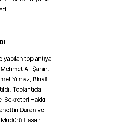
edi.
DI
e yapılan toplantıya
, Mehmet Ali Şahin,
met Yılmaz, Binali
ıldı. Toplantıda
l Sekreteri Hakkı
anettin Duran ve
m Müdürü Hasan