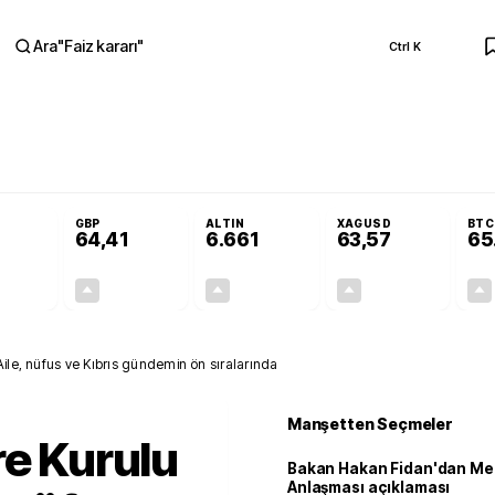
Ara
"
Faiz kararı
"
Ctrl K
RA
a'da yoğun çalışıyoruz
Bakan Hakan Fidan'dan Mekke Anlaşması açıklama
GBP
ALTIN
XAGUSD
BTC
64,41
6.661
63,57
65
+0,32%
+0,38%
+2,59%
+3,37%
0,18
0,24
167,96
2,07
Aile, nüfus ve Kıbrıs gündemin ön sıralarında
Manşetten Seçmeler
re Kurulu
Bakan Hakan Fidan'dan Me
Anlaşması açıklaması