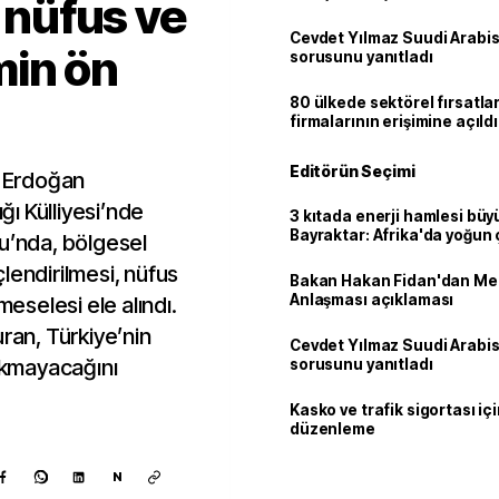
, nüfus ve
Cevdet Yılmaz Suudi Arabi
min ön
sorusunu yanıtladı
80 ülkede sektörel fırsatla
firmalarının erişimine açıldı
Editörün Seçimi
 Erdoğan
ı Külliyesi’nde
3 kıtada enerji hamlesi büy
Bayraktar: Afrika'da yoğun 
lu’nda, bölgesel
lendirilmesi, nüfus
Bakan Hakan Fidan'dan Me
Anlaşması açıklaması
meselesi ele alındı.
uran, Türkiye’nin
Cevdet Yılmaz Suudi Arabi
rakmayacağını
sorusunu yanıtladı
Kasko ve trafik sigortası içi
düzenleme
N