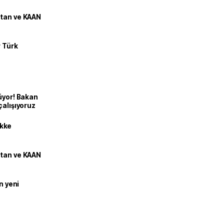
stan ve KAAN
r Türk
üyor! Bakan
çalışıyoruz
kke
stan ve KAAN
n yeni