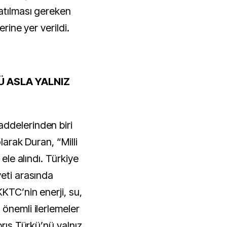
 atılması gereken
erine yer verildi.
Ü ASLA YALNIZ
ddelerinden biri
larak Duran, “Milli
 ele alındı. Türkiye
yeti arasında
KTC’nin enerji, su,
önemli ilerlemeler
brıs Türkü’nü yalnız