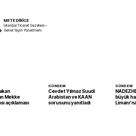
METE DİRİCE
İstanbul Ticaret Gazetesi –
Genel Yayın Yönetmeni
GÜNDEM
GÜNDEM
akan
Cevdet Yılmaz Suudi
NADEZHD
an Mekke
Arabistan ve KAAN
büyük ha
sı açıklaması
sorusunu yanıtladı
Limanı’na