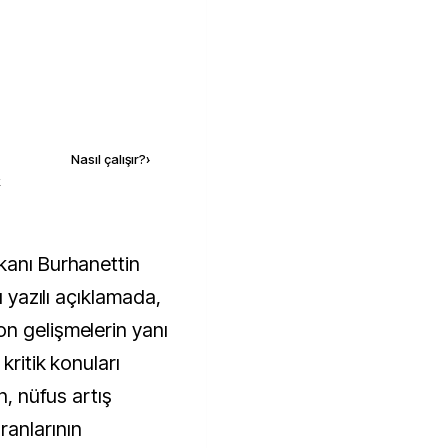
Kaynak ekle
Nasıl çalışır?
›
k
ı yazılı açıklamada,
n gelişmelerin yanı
kritik konuları
n, nüfus artış
ranlarının