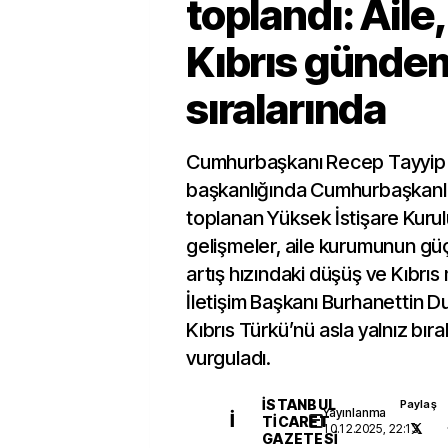
toplandı: Aile
Kıbrıs günde
sıralarında
Cumhurbaşkanı Recep Tayyip
başkanlığında Cumhurbaşkanlığ
toplanan Yüksek İstişare Kuru
gelişmeler, aile kurumunun güç
artış hızındaki düşüş ve Kıbrıs 
İletişim Başkanı Burhanettin D
Kıbrıs Türkü’nü asla yalnız bı
vurguladı.
İSTANBUL
Paylaş
Yayınlanma
İ
TICARET
10.12.2025, 22:13
GAZETESI