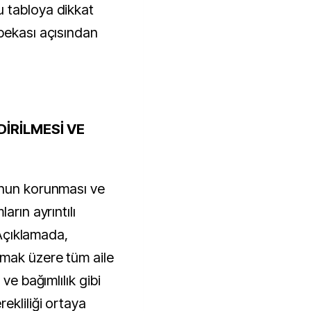
 tabloya dikkat
bekası açısından
İRİLMESİ VE
unun korunması ve
arın ayrıntılı
 Açıklamada,
lmak üzere tüm aile
ve bağımlılık gibi
ekliliği ortaya