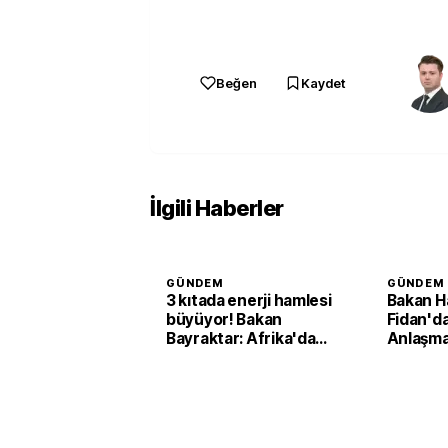
Beğen
Kaydet
İlgili Haberler
GÜNDEM
GÜNDEM
3 kıtada enerji hamlesi
Bakan H
büyüyor! Bakan
Fidan'd
Bayraktar: Afrika'da
Anlaşma
yoğun çalışıyoruz