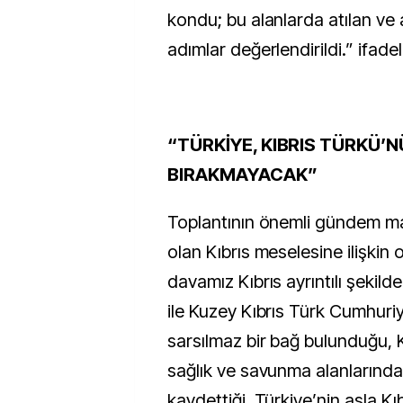
kondu; bu alanlarda atılan ve
adımlar değerlendirildi.” ifadel
“TÜRKİYE, KIBRIS TÜRKÜ’N
BIRAKMAYACAK”
Toplantının önemli gündem ma
olan Kıbrıs meselesine ilişkin o
davamız Kıbrıs ayrıntılı şekilde
ile Kuzey Kıbrıs Türk Cumhuri
sarsılmaz bir bağ bulunduğu, K
sağlık ve savunma alanlarında 
kaydettiği, Türkiye’nin asla Kı