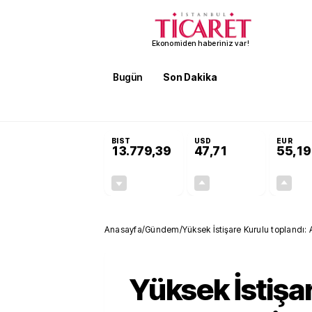
Ekonomiden haberiniz var!
Bugün
Son Dakika
Finans
EKST
SON DAKİKA
3 kıtada enerji hamlesi büyüyor! Bakan Bayraktar: Afrik
BIST
USD
EUR
13.779,39
47,71
55,19
-0,14%
+0,18%
-19,42
0,09
Anasayfa
/
Gündem
/
Yüksek İstişare Kurulu toplandı: 
Yüksek İstişa