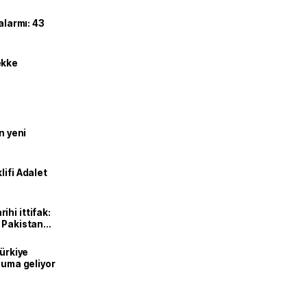
alarmı: 43
ekke
n yeni
lifi Adalet
hi ittifak:
e Pakistan
dı
Türkiye
onuma geliyor