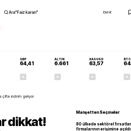
Ara
"
Faiz kararı
"
Ctrl K
RA
Adalet Komisyonu’nda kabul edildi
Terörsüz Türkiye Yasası teklifi Adalet K
GBP
ALTIN
XAGUSD
BTC
64,41
6.661
63,57
64
+0,32%
+0,38%
+2,59%
+3,37%
0,18
0,24
167,96
2,07
 çifte indirim geliyor
Manşetten Seçmeler
r dikkat!
80 ülkede sektörel fırsatla
firmalarının erişimine açıldı