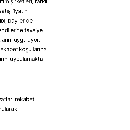
ım şirketleri, farklı
atış fiyatını
bi, bayiler de
endilerine tavsiye
larını uyguluyor.
rekabet koşullarına
arını uygulamakta
atları rekabet
rularak