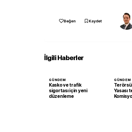
Beğen
Kaydet
İlgili Haberler
GÜNDEM
GÜNDEM
Kasko ve trafik
Terörsü
sigortası için yeni
Yasası t
düzenleme
Komisyo
edildi