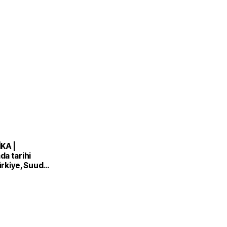
KA |
a tarihi
Türkiye, Suudi
n ve Pakistan
nlaşması'nı