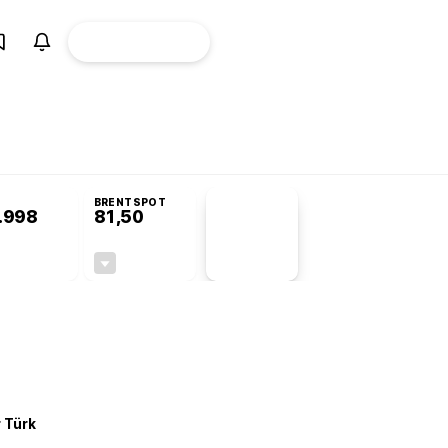
ÜYE
CANLI BORSA
Girişi
omisyonu’nda kabul edildi
BRENTSPOT
.998
81,50
PİYASA
VERİLERİ
+0,24%
-1,55%
+0,00
-1,28
r Türk