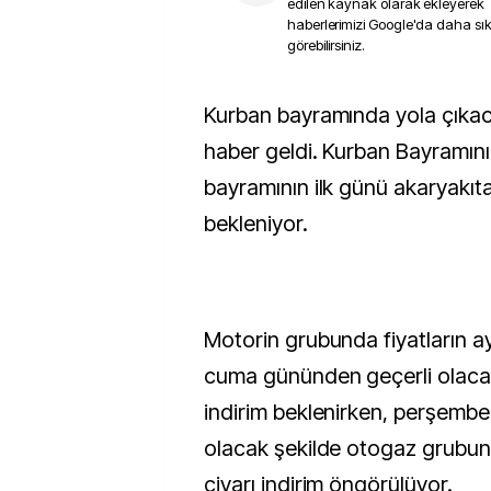
edilen kaynak olarak ekleyerek
haberlerimizi Google'da daha sı
görebilirsiniz.
Kurban bayramında yola çıkacaları sevindiren bir
haber geldi. Kurban Bayramının
bayramının ilk günü akaryakıta
bekleniyor.
Motorin grubunda fiyatların a
cuma gününden geçerli olacak 
indirim beklenirken, perşemb
olacak şekilde otogaz grubun
civarı indirim öngörülüyor.