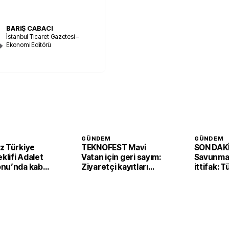
BARIŞ CABACI
İstanbul Ticaret Gazetesi –
Ekonomi Editörü
GÜNDEM
GÜNDEM
z Türkiye
TEKNOFEST Mavi
SON DAKİ
eklifi Adalet
Vatan için geri sayım:
Savunmad
nu’nda kabul
Ziyaretçi kayıtları
ittifak: 
başladı
Arabista
'Mekke A
imzaladı