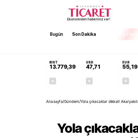
Ekonomiden haberiniz var!
Bugün
Son Dakika
Finans
EKST
SON DAKİKA
Terörsüz Türkiye Yasası teklifi 
BIST
USD
EUR
13.779,39
47,71
55,19
-0,14%
+0,18%
-19,42
0,09
Anasayfa
/
Gündem
/
Yola çıkacaklar dikkat! Akaryakıta
Yola çıkacakla