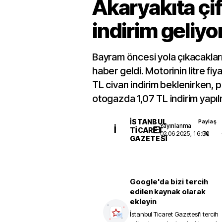
Akaryakıta çi
indirim geliyo
Bayram öncesi yola çıkacakları
haber geldi. Motorinin litre fi
TL civarı indirim beklenirken
otogazda 1,07 TL indirim yapı
İSTANBUL
Paylaş
Yayınlanma
İ
TICARET
02.06.2025, 16:50
GAZETESI
Google'da bizi tercih
edilen kaynak olarak
ekleyin
İstanbul Ticaret Gazetesi
'i tercih