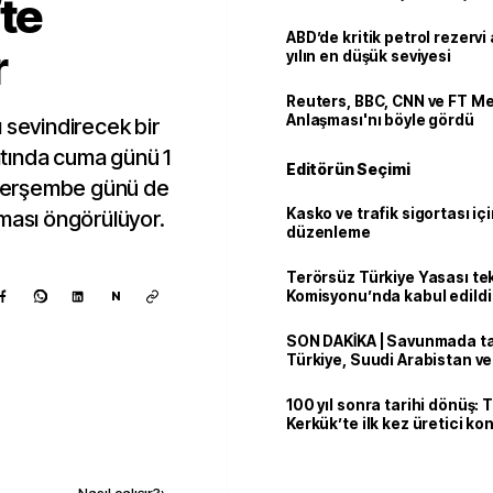
fte
ABD’de kritik petrol rezervi 
r
yılın en düşük seviyesi
Reuters, BBC, CNN ve FT M
Anlaşması'nı böyle gördü
 sevindirecek bir
yatında cuma günü 1
Editörün Seçimi
, perşembe günü de
Kasko ve trafik sigortası içi
lması öngörülüyor.
düzenleme
Terörsüz Türkiye Yasası tek
Komisyonu’nda kabul edildi
N
SON DAKİKA | Savunmada tari
Türkiye, Suudi Arabistan v
'Mekke Anlaşması'nı imzala
100 yıl sonra tarihi dönüş: 
Kerkük’te ilk kez üretici k
Kaynak ekle