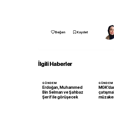
Beğen
Kaydet
İlgili Haberler
GÜNDEM
GÜNDEM
Erdoğan, Muhammed
MGK’dan
Bin Selman ve Şahbaz
çatışmal
Şerif ile görüşecek
müzaker