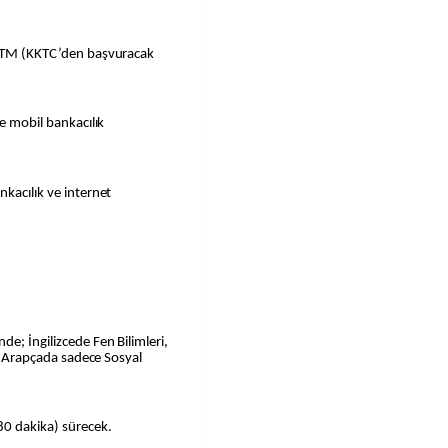
e ATM (KKTC’den başvuracak
ve mobil bankacılık
nkacılık ve internet
e; İngilizcede Fen Bilimleri,
a, Arapçada sadece Sosyal
80 dakika) sürecek.