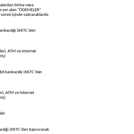
kalardan birine veya
de yer alan “ÖDEMELER”
süresi içinde yatıracaklardır.
ankacılığı (KKTC’den
leri, ATM ve internet
riç)
il bankacılık (KKTC’den
eri, ATM ve internet
riç)
ler
acılığı (KKTC’den başvuracak