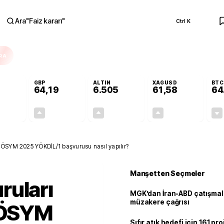
Ara
"
Faiz kararı
"
Ctrl K
RA
GBP
ALTIN
XAGUSD
BTC
64,19
6.505
61,58
64
-0,06%
+0,03%
+0,19%
+0,13%
-0,03
0,02
12,57
0,08
! ÖSYM 2025 YÖKDİL/1 başvurusu nasıl yapılır?
Manşetten Seçmeler
ruları
MGK’dan İran-ABD çatışmala
müzakere çağrısı
! ÖSYM
Sıfır atık hedefi için 161 pr