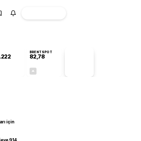
ÜYE
CANLI BORSA
Girişi
BRENTSPOT
.222
82,78
PİYASA
VERİLERİ
-0,75%
+4,90%
+0,00
3,87
rı için
ojeye 914