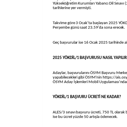
Yükseköğretim Kurumları Yabancı Dil Sınavı
tarihlerine yer vermişti.
Takvime göre 3 Ocak’ta başlayan 2025 YÖKD
Perşembe günü saat 23.59’da sona erecek.
Geç başvurular ise 16 Ocak 2025 tarihinde a
2025 YÖKDİL/1 BAŞVURUSU NASIL YAPILIR
Adaylar, başvurularını ÖSYM Başvuru Merkezle
yapabilecekleri gibi ÖSYM'nin https://ais.o
ÖSYM Aday İşlemleri Mobil Uygulaması’ndan
YÖKDİL/1 BAŞVURU ÜCRETİ NE KADAR?
ALES/3 sınavı başvuru ücreti, 750 TL olarak 
ise bu ücret yüzde 50 artışla ödenecek.