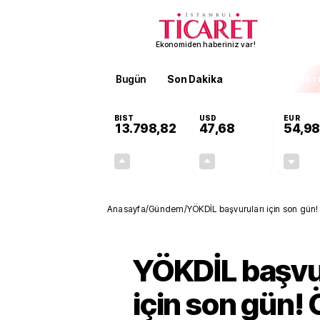
Ekonomiden haberiniz var!
Bugün
Son Dakika
Finans
EKST
BIST
USD
EUR
13.798,82
47,68
54,98
+0,70%
+0,11%
95,68
0,05
Anasayfa
/
Gündem
/
YÖKDİL başvuruları için son gün
YÖKDİL başvu
için son gün