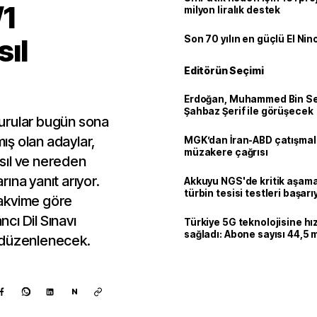
1
milyon liralık destek
ıl
Son 70 yılın en güçlü El Nin
Editörün Seçimi
Erdoğan, Muhammed Bin Se
Şahbaz Şerif ile görüşecek
şvurular bugün sona
ş olan adaylar,
MGK’dan İran-ABD çatışmala
müzakere çağrısı
sıl ve nereden
arına yanıt arıyor.
Akkuyu NGS'de kritik aşama:
türbin tesisi testleri başarı
akvime göre
tamamlandı
cı Dil Sınavı
Türkiye 5G teknolojisine hı
sağladı: Abone sayısı 44,5 
 düzenlenecek.
ulaştı
N