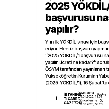
2025 YÖKDİL/
başvurusu nas
yapılır?
Yılın ilk YÖKDİL sınavı için ba
eriyor. Henüz başvuru yapmamı
‘’2025 YÖKDİL/1 başvurusu na
yapılır, ücreti ne kadar?’’ sorul
ÖSYM tarafından yayınlanan t
Yükseköğretim Kurumları Yaban
(2025-YÖKDİL/1), 16 Şubat’ta
Yayınlanma
İSTANBUL
Paylaş
09.01.2025, 11:51
İ
TICARET
Güncellenme
GAZETESI
08.07.2026, 08:26