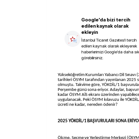
Google'da bizi tercih
edilen kaynak olarak
ekleyin
İstanbul Ticaret Gazetesi
'i tercih
edilen kaynak olarak ekleyerek
haberlerimizi Google'da daha sı
görebilirsiniz.
Yükseköğretim Kurumları Yabancı Dil Sınavı (2025-YÖKDİL/1) başvuru
tarihleri ÖSYM tarafından yayınlanan 2025 sın
olmuştu. Takvime göre, YÖKDİL/1 başvuruları
Perşembe günü sona eriyor. Adaylar, başvuru
kadar ÖSYM AİS ekranı üzerinden yapabilecek
uygulanacak. Peki ÖSYM kılavuzu ile YÖKDİL/
ücreti ne kadar, nereden ödenir?
2025 YÖKDİL/1 BAŞVURULARI SONA ERİYO
Ölçme, Seçme ve Yerleştirme Merkezi (ÖSYM