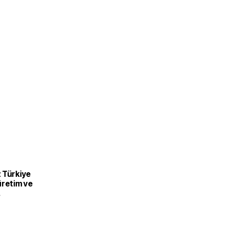
 Türkiye
üretim ve
recek