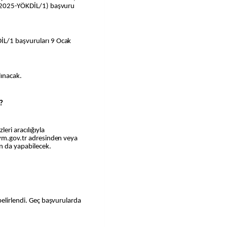
 (2025-YÖKDİL/1) başvuru
İL/1 başvuruları 9 Ocak
lınacak.
?
ri aracılığıyla
sym.gov.tr adresinden veya
 da yapabilecek.
belirlendi. Geç başvurularda