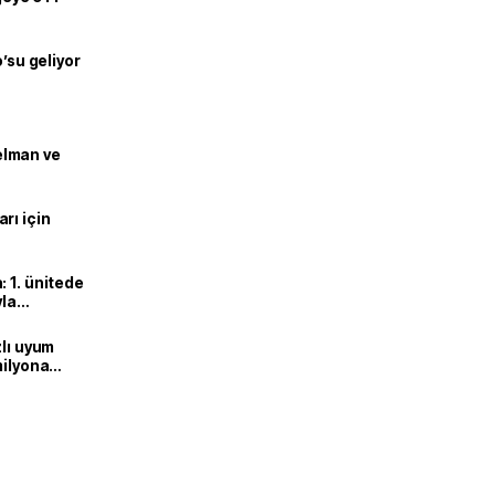
o’su geliyor
lman ve
rı için
 1. ünitede
yla
zlı uyum
milyona