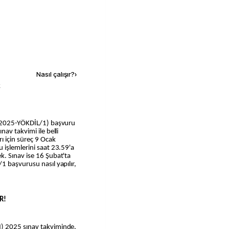
Kaynak ekle
Nasıl çalışır?
›
k
av takvimi ile belli
 için süreç 9 Ocak
 işlemlerini saat 23.59'a
. Sınav ise 16 Şubat'ta
1 başvurusu nasıl yapılır,
R!
) 2025 sınav takviminde,