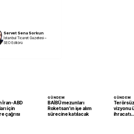
Servet Sena Sorkun
İstanbul Ticaret Gazetesi –
SEO Editörü
GÜNDEM
GÜNDEM
 İran-ABD
BAİBÜ mezunları
Terörsüz
arı için
Roketsan’ın işe alım
vizyonu 
e çağrısı
sürecine katılacak
ihracatı
güçlendi