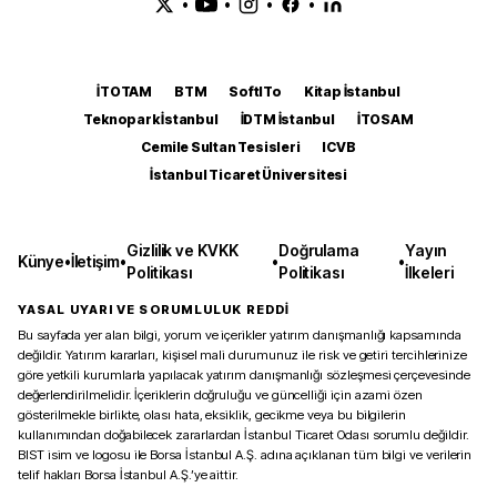
•
•
•
•
İTOTAM
BTM
SoftITo
Kitap İstanbul
Teknopark İstanbul
İDTM İstanbul
İTOSAM
Cemile Sultan Tesisleri
ICVB
İstanbul Ticaret Üniversitesi
Gizlilik ve KVKK
Doğrulama
Yayın
Künye
•
İletişim
•
•
•
Politikası
Politikası
İlkeleri
YASAL UYARI VE SORUMLULUK REDDİ
Bu sayfada yer alan bilgi, yorum ve içerikler yatırım danışmanlığı kapsamında
değildir. Yatırım kararları, kişisel mali durumunuz ile risk ve getiri tercihlerinize
göre yetkili kurumlarla yapılacak yatırım danışmanlığı sözleşmesi çerçevesinde
değerlendirilmelidir. İçeriklerin doğruluğu ve güncelliği için azami özen
gösterilmekle birlikte, olası hata, eksiklik, gecikme veya bu bilgilerin
kullanımından doğabilecek zararlardan İstanbul Ticaret Odası sorumlu değildir.
BIST isim ve logosu ile Borsa İstanbul A.Ş. adına açıklanan tüm bilgi ve verilerin
telif hakları Borsa İstanbul A.Ş.’ye aittir.