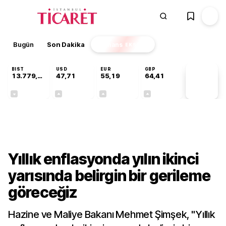
Bugün
Son Dakika
Finans
EKSTRA
BIST
USD
EUR
GBP
13.779,39
47,71
55,19
64,41
PİYASA
VERİLERİ
-0,14%
+0,18%
+0,32%
+0,38%
Gündem
Yıllık enflasyonda yılın ikinci
yarısında belirgin bir gerileme
göreceğiz
Hazine ve Maliye Bakanı Mehmet Şimşek, "Yıllık