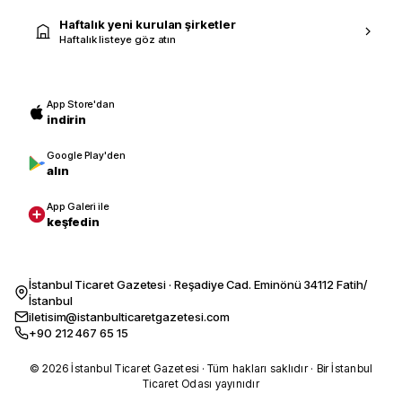
Haftalık yeni kurulan şirketler
Haftalık listeye göz atın
App Store'dan
indirin
Google Play'den
alın
App Galeri ile
keşfedin
İstanbul Ticaret Gazetesi · Reşadiye Cad. Eminönü 34112 Fatih/
İstanbul
iletisim@istanbulticaretgazetesi.com
+90 212 467 65 15
© 2026 İstanbul Ticaret Gazetesi · Tüm hakları saklıdır · Bir İstanbul
Ticaret Odası yayınıdır