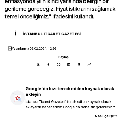
enflasyonda yılın ikinci yarısında belirgin bir
gerileme göreceğiz. Fiyat istikrarını sağlamak
temel önceliğimiz." ifadesini kullandı.
İ
İSTANBUL TICARET GAZETESI
Yayınlanma
05.02.2024, 12:56
Paylaş
N
Google'da bizi tercih edilen kaynak olarak
ekleyin
İstanbul Ticaret Gazetesi
'i tercih edilen kaynak olarak
ekleyerek haberlerimizi Google'da daha sık görebilirsiniz.
Kaynak ekle
Nasıl çalışır?
›