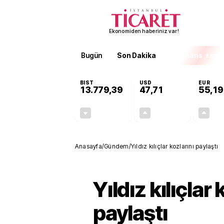
Ekonomiden haberiniz var!
Bugün
Son Dakika
Finans
EKST
BIST
USD
EUR
13.779,39
47,71
55,19
-0,14%
+0,18%
-19,42
0,09
Anasayfa
/
Gündem
/
Yıldız kılıçlar kozlarını paylaştı
Yıldız kılıçlar 
paylaştı