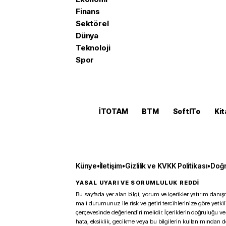
Finans
Sektörel
Dünya
Teknoloji
Spor
İTOTAM
BTM
SoftITo
Kit
Künye
•
İletişim
•
Gizlilik ve KVKK Politikası
•
Doğr
YASAL UYARI VE SORUMLULUK REDDİ
Bu sayfada yer alan bilgi, yorum ve içerikler yatırım danışm
mali durumunuz ile risk ve getiri tercihlerinize göre yetk
çerçevesinde değerlendirilmelidir. İçeriklerin doğruluğu ve
hata, eksiklik, gecikme veya bu bilgilerin kullanımından 