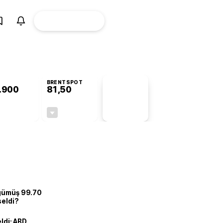
ÜYE
CANLI BORSA
Girişi
BRENTSPOT
.900
81,50
PİYASA
VERİLERİ
+0,92%
-1,55%
+0,00
-1,28
 gümüş 99.70
seldi?
eldi: ABD