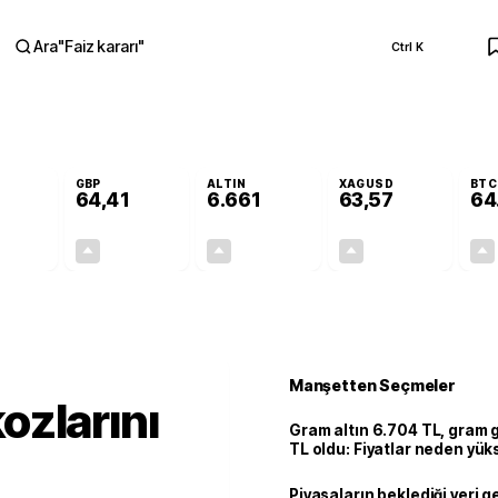
Ara
"
Faiz kararı
"
Ctrl K
RA
GBP
ALTIN
XAGUSD
BTC
64,41
6.661
63,57
64
+0,32%
+0,38%
+2,59%
+3,37%
0,18
0,24
167,96
2,07
Manşetten Seçmeler
kozlarını
Gram altın 6.704 TL, gram
TL oldu: Fiyatlar neden yük
Piyasaların beklediği veri g