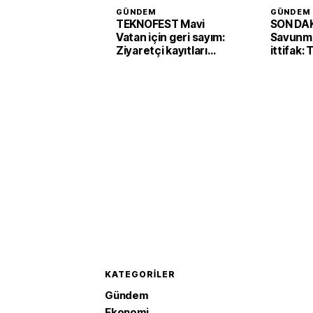
GÜNDEM
GÜNDEM
TEKNOFEST Mavi
SON DAK
Vatan için geri sayım:
Savunma
Ziyaretçi kayıtları
ittifak:
başladı
Arabist
'Mekke 
imzaladı
KATEGORILER
Gündem
Ekonomi