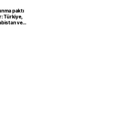
unma paktı
: Türkiye,
abistan ve
’dan ortak