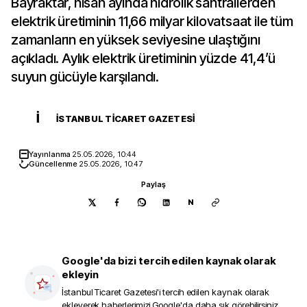
Bayraktar, nisan ayında hidrolik santrallerden
elektrik üretiminin 11,66 milyar kilovatsaat ile tüm
zamanların en yüksek seviyesine ulaştığını
açıkladı. Aylık elektrik üretiminin yüzde 41,4’ü
suyun gücüyle karşılandı.
İ
İSTANBUL TICARET GAZETESI
Yayınlanma
25.05.2026, 10:44
Güncellenme
25.05.2026, 10:47
Paylaş
N
Google'da bizi tercih edilen kaynak olarak
ekleyin
İstanbul Ticaret Gazetesi
'i tercih edilen kaynak olarak
ekleyerek haberlerimizi Google'da daha sık görebilirsiniz.