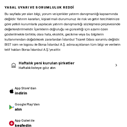
YASAL UYARI VE SORUMLULUK REDDİ
Bu sayfada yer alan bilgi, yorum ve içerikler yatırım danışmanlığı kapsamında
değildir. Yatırım kararları, kişisel mali durumunuz ile risk ve getiri tercihlerinize
göre yetkili kurumlarla yapılacak yatırım danışmanlığı sözleşmesi çerçevesinde
değerlendirilmelidir. İçeriklerin doğruluğu ve güncelliği için azami özen
gösterilmekle birlikte, olası hata, eksiklik, gecikme veya bu bilgilerin
kullanımından doğabilecek zararlardan İstanbul Ticaret Odası sorumlu değildir.
BIST isim ve logosu ile Borsa İstanbul A.Ş. adına açıklanan tüm bilgi ve verilerin
telif hakları Borsa İstanbul A.Ş.’ye aittir.
Haftalık yeni kurulan şirketler
Haftalık listeye göz atın
App Store'dan
indirin
Google Play'den
alın
App Galeri ile
keşfedin