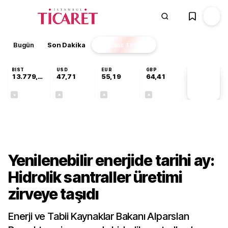
Bugün
Son Dakika
Finans
EKSTRA
BIST
USD
EUR
GBP
13.779,39
47,71
55,19
64,41
PİYASA
VERİLERİ
-0,14%
+0,18%
+0,32%
+0,38%
Gündem
Yenilenebilir enerjide tarihi ay:
Hidrolik santraller üretimi
zirveye taşıdı
Enerji ve Tabii Kaynaklar Bakanı Alparslan