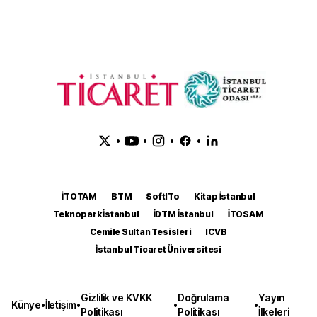
•
•
•
•
İTOTAM
BTM
SoftITo
Kitap İstanbul
Teknopark İstanbul
İDTM İstanbul
İTOSAM
Cemile Sultan Tesisleri
ICVB
İstanbul Ticaret Üniversitesi
Gizlilik ve KVKK
Doğrulama
Yayın
Künye
•
İletişim
•
•
•
Politikası
Politikası
İlkeleri