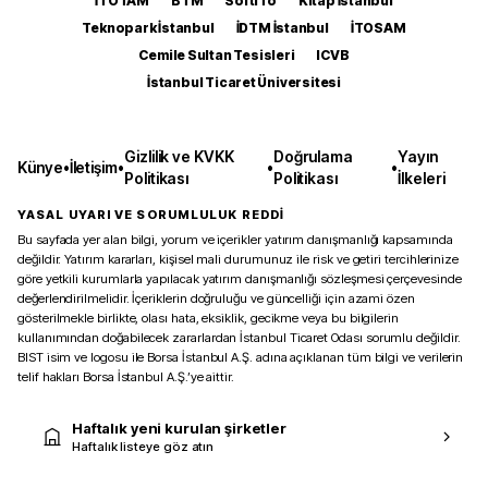
İTOTAM
BTM
SoftITo
Kitap İstanbul
Teknopark İstanbul
İDTM İstanbul
İTOSAM
Cemile Sultan Tesisleri
ICVB
İstanbul Ticaret Üniversitesi
Gizlilik ve KVKK
Doğrulama
Yayın
Künye
•
İletişim
•
•
•
Politikası
Politikası
İlkeleri
YASAL UYARI VE SORUMLULUK REDDİ
Bu sayfada yer alan bilgi, yorum ve içerikler yatırım danışmanlığı kapsamında
değildir. Yatırım kararları, kişisel mali durumunuz ile risk ve getiri tercihlerinize
göre yetkili kurumlarla yapılacak yatırım danışmanlığı sözleşmesi çerçevesinde
değerlendirilmelidir. İçeriklerin doğruluğu ve güncelliği için azami özen
gösterilmekle birlikte, olası hata, eksiklik, gecikme veya bu bilgilerin
kullanımından doğabilecek zararlardan İstanbul Ticaret Odası sorumlu değildir.
BIST isim ve logosu ile Borsa İstanbul A.Ş. adına açıklanan tüm bilgi ve verilerin
telif hakları Borsa İstanbul A.Ş.’ye aittir.
Haftalık yeni kurulan şirketler
Haftalık listeye göz atın