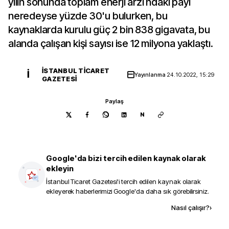
yılın sonunda toplam enerji arzı ndaki payı
neredeyse yüzde 30'u bulurken, bu
kaynaklarda kurulu güç 2 bin 838 gigavata, bu
alanda çalışan kişi sayısı ise 12 milyona yaklaştı.
İSTANBUL TICARET
İ
Yayınlanma
24.10.2022, 15:29
GAZETESI
Paylaş
N
Google'da bizi tercih edilen kaynak olarak
ekleyin
İstanbul Ticaret Gazetesi
'i tercih edilen kaynak olarak
ekleyerek haberlerimizi Google'da daha sık görebilirsiniz.
Kaynak ekle
Nasıl çalışır?
›