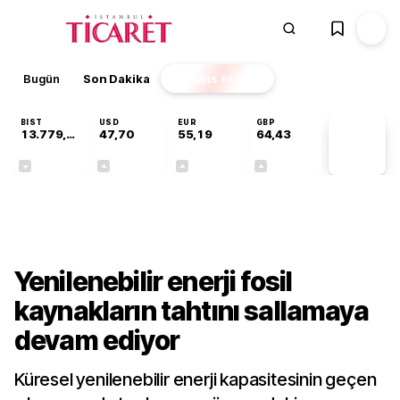
Bugün
Son Dakika
Finans
EKSTRA
BIST
USD
EUR
GBP
13.779,39
47,70
55,19
64,43
PİYASA
VERİLERİ
-0,14%
+0,15%
+0,33%
+0,40%
Sektörel
Yenilenebilir enerji fosil
kaynakların tahtını sallamaya
devam ediyor
Küresel yenilenebilir enerji kapasitesinin geçen