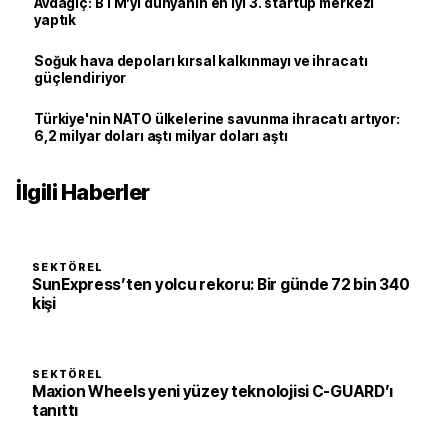
Avdagiç: BTM’yi dünyanın en iyi 3. startup merkezi
yaptık
Soğuk hava depoları kırsal kalkınmayı ve ihracatı
güçlendiriyor
Türkiye'nin NATO ülkelerine savunma ihracatı artıyor:
6,2 milyar doları aştı milyar doları aştı
İlgili Haberler
SEKTÖREL
SunExpress’ten yolcu rekoru: Bir günde 72 bin 340
kişi
SEKTÖREL
Maxion Wheels yeni yüzey teknolojisi C-GUARD’ı
tanıttı