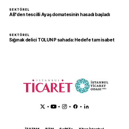
SEKTÖREL
AB'den tescilli Ayaş domatesinin hasadı başladı
SEKTÖREL
Sığınak delici TOLUN P sahada: Hedefe tam isabet
•
•
•
•