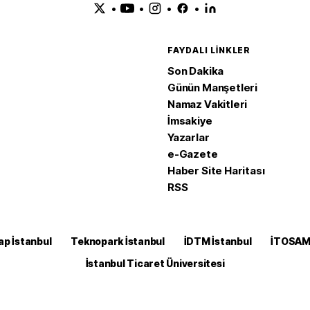
•
•
•
•
FAYDALI LINKLER
Son Dakika
Günün Manşetleri
Namaz Vakitleri
İmsakiye
Yazarlar
e-Gazete
Haber Site Haritası
RSS
ap İstanbul
Teknopark İstanbul
İDTM İstanbul
İTOSA
İstanbul Ticaret Üniversitesi