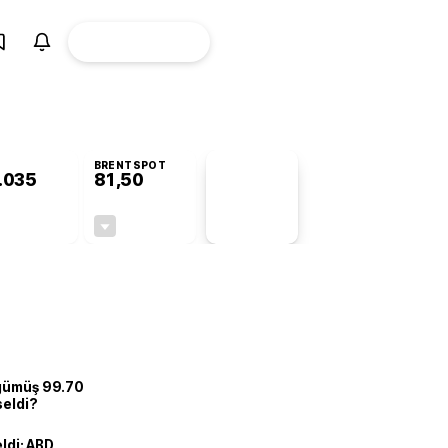
ÜYE
CANLI BORSA
Girişi
BRENTSPOT
.035
81,50
PİYASA
VERİLERİ
+1,21%
-1,55%
+0,00
-1,28
 gümüş 99.70
seldi?
eldi: ABD