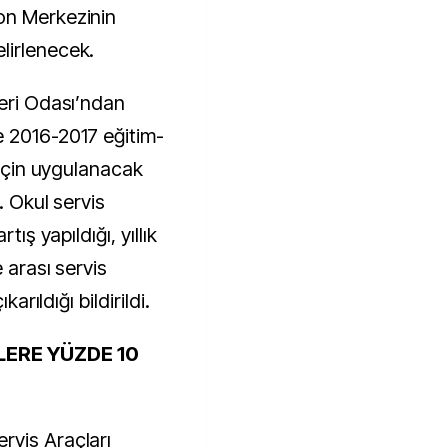
on Merkezinin
lirlenecek.
leri Odası’ndan
e 2016-2017 eğitim-
 için uygulanacak
. Okul servis
tış yapıldığı, yıllık
 arası servis
karıldığı bildirildi.
LERE YÜZDE 10
rvis Araçları