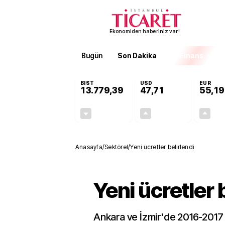
Ekonomiden haberiniz var!
Bugün
Son Dakika
Finans
EKST
BIST
USD
EUR
13.779,39
47,71
55,19
-0,14%
+0,18%
-19,42
0,09
Anasayfa
/
Sektörel
/
Yeni ücretler belirlendi
Yeni ücretler 
Ankara ve İzmir'de 2016-2017 e