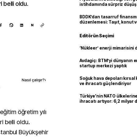
i belli oldu.
istihdamında sürpriz düşüş
BDDK’dan tasarruf finans
düzenlemesi: Taşıt, konut v
N
limitler değişti
Editörün Seçimi
‘Nükleer’ enerji mimarisini d
Avdagiç: BTM’yi dünyanın en 
startup merkezi yaptık
Kaynak ekle
Soğuk hava depoları kırsal 
Nasıl çalışır?
›
ve ihracatı güçlendiriyor
k
Türkiye'nin NATO ülkeleri
ihracatı artıyor: 6,2 milyar d
milyar doları aştı
i belli oldu.
İstanbul Büyükşehir