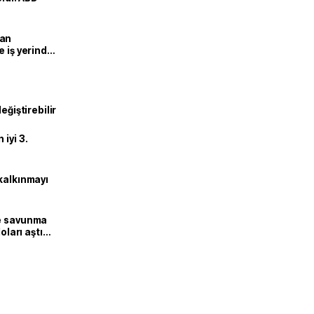
man
e iş yerinde
eğiştirebilir
iyi 3.
kalkınmayı
ne savunma
oları aştı