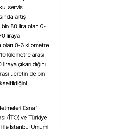
kul servis
sında artış
k bin 80 lira olan 0-
70 liraya
ira olan 0-6 kilometre
-10 kilometre arası
liraya çıkarıldığını
rası ücretin de bin
seltildiğini
letmeleri Esnaf
sı (İTO) ve Türkiye
ri ile İstanbul Umumi