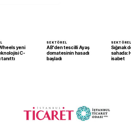
EL
SEKTÖREL
SEKTÖRE
Wheels yeni
AB'den tescilli Ayaş
Sığınak d
knolojisi C-
domatesinin hasadı
sahada: 
tanıttı
başladı
isabet