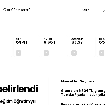
Ara
"
Faiz kararı
"
Ctrl K
RA
GBP
ALTIN
XAGUSD
BTC
64,41
6.661
63,57
65
+0,32%
+0,38%
+2,59%
+3,37%
0,18
0,24
167,96
2,07
Manşetten Seçmeler
belirlendi
Gram altın 6.704 TL, gram
TL oldu: Fiyatlar neden yük
ğitim öğretim yılı
Piyasaların beklediği veri g