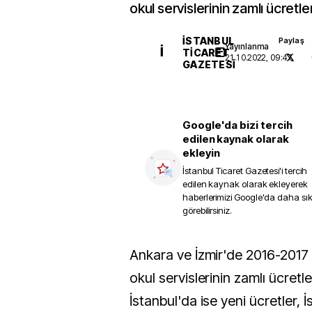
okul servislerinin zamlı ücretler
İSTANBUL
Paylaş
Yayınlanma
İ
TICARET
21.10.2022, 09:47
GAZETESI
Google'da bizi tercih
edilen kaynak olarak
ekleyin
İstanbul Ticaret Gazetesi
'i tercih
edilen kaynak olarak ekleyerek
haberlerimizi Google'da daha sı
görebilirsiniz.
Ankara ve İzmir'de 2016-2017 eğitim öğretim yılı
okul servislerinin zamlı ücretler
İstanbul'da ise yeni ücretler, 