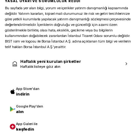
YASAL UYARI VE SORUMLULUK REDDİ
Bu sayfada yer alan bilgi, yorum ve içerikler yatırım danışmanlığı kapsamında
değildir. Yatırım kararları, kişisel mali durumunuz ile risk ve getiri tercihlerinize
göre yetkili kurumlarla yapılacak yatırım danışmanlığı sözleşmesi çerçevesinde
değerlendirilmelidir. İçeriklerin doğruluğu ve güncelliği için azami özen
gösterilmekle birlikte, olası hata, eksiklik, gecikme veya bu bilgilerin
kullanımından doğabilecek zararlardan İstanbul Ticaret Odası sorumlu değildir.
BIST isim ve logosu ile Borsa İstanbul A.Ş. adına açıklanan tüm bilgi ve verilerin
telif hakları Borsa İstanbul A.Ş.’ye aittir.
Haftalık yeni kurulan şirketler
Haftalık listeye göz atın
App Store'dan
indirin
Google Play'den
alın
App Galeri ile
keşfedin