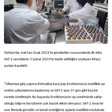
Türkiye'de, Irak'tan Ocak 2023'te gönderilen numunelerde ilk defa
SAT-2 serotipinin 3 Şubat 2023'te teşhis edildiğini söyleyen Kirişci,
şunları kaydetti:
"Ülkemize giriş yapma ihtimaline karşı Şap Enstitümüzce ivedilikle aşı
üretim çalışmalarına başlanmış ve SAT-2 aşısı 37 gün gibi kısa bir
sürede üretilmiştir. Bu başarıda Enstitümüzün aşı üretiminde sahip
olduğu bilgi ve tecrübenin çok büyük etkisi olmuştur. SAT-2 önce bir
sınır ilimizde görüldü ve kendi ürettiğimiz aşılarla ivedilikle müdahale