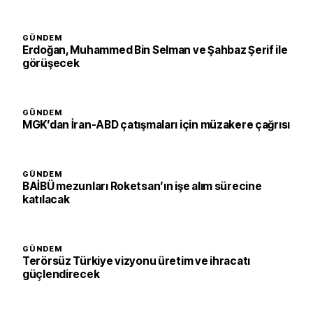
GÜNDEM
Erdoğan, Muhammed Bin Selman ve Şahbaz Şerif ile
görüşecek
GÜNDEM
MGK’dan İran-ABD çatışmaları için müzakere çağrısı
GÜNDEM
BAİBÜ mezunları Roketsan’ın işe alım sürecine
katılacak
GÜNDEM
Terörsüz Türkiye vizyonu üretim ve ihracatı
güçlendirecek