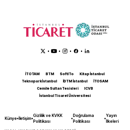
•
•
•
•
İTOTAM
BTM
SoftITo
Kitap İstanbul
Teknopark İstanbul
İDTM İstanbul
İTOSAM
Cemile Sultan Tesisleri
ICVB
İstanbul Ticaret Üniversitesi
Gizlilik ve KVKK
Doğrulama
Yayın
Künye
•
İletişim
•
•
•
Politikası
Politikası
İlkeleri