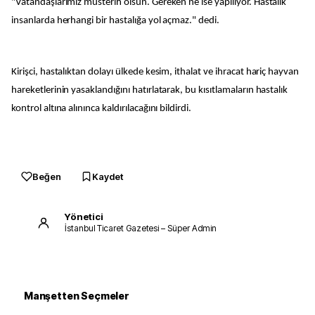
"Vatandaşlarımız müsterih olsun. Gereken ne ise yapılıyor. Hastalık
insanlarda herhangi bir hastalığa yol açmaz." dedi.
Kirişci, hastalıktan dolayı ülkede kesim, ithalat ve ihracat hariç hayvan
hareketlerinin yasaklandığını hatırlatarak, bu kısıtlamaların hastalık
kontrol altına alınınca kaldırılacağını bildirdi.
Beğen
Kaydet
Yönetici
İstanbul Ticaret Gazetesi – Süper Admin
Manşetten Seçmeler