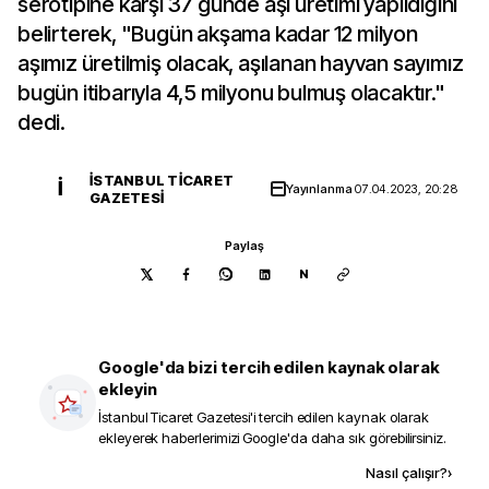
serotipine karşı 37 günde aşı üretimi yapıldığını
belirterek, "Bugün akşama kadar 12 milyon
aşımız üretilmiş olacak, aşılanan hayvan sayımız
bugün itibarıyla 4,5 milyonu bulmuş olacaktır."
dedi.
İSTANBUL TICARET
İ
Yayınlanma
07.04.2023, 20:28
GAZETESI
Paylaş
N
Google'da bizi tercih edilen kaynak olarak
ekleyin
İstanbul Ticaret Gazetesi
'i tercih edilen kaynak olarak
ekleyerek haberlerimizi Google'da daha sık görebilirsiniz.
Kaynak ekle
Nasıl çalışır?
›