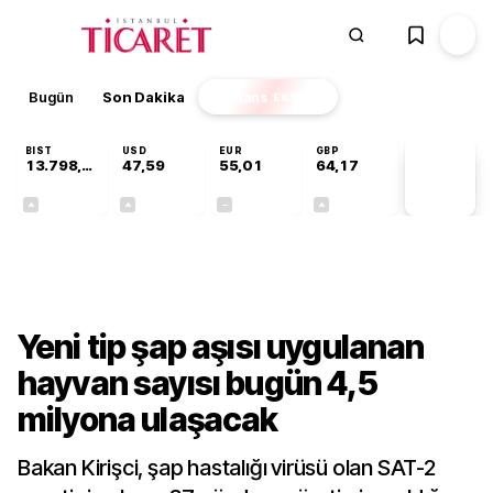
Bugün
Son Dakika
Finans
EKSTRA
BIST
USD
EUR
GBP
13.798,82
47,59
55,01
64,17
PİYASA
VERİLERİ
+0,70%
+0,06%
+0,00%
+0,12%
Gündem
Yeni tip şap aşısı uygulanan
hayvan sayısı bugün 4,5
milyona ulaşacak
Bakan Kirişci, şap hastalığı virüsü olan SAT-2